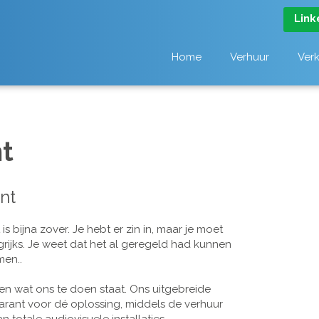
Link
Home
Verhuur
Ver
t
nt
 bijna zover. Je hebt er zin in, maar je moet
grijks. Je weet dat het al geregeld had kunnen
men..
n wat ons te doen staat. Ons uitgebreide
arant voor dé oplossing, middels de verhuur