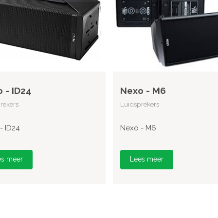
 - ID24
Nexo - M6
rekers
Luidsprekers
- ID24
Nexo - M6
es meer
Lees meer