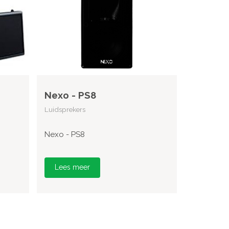
Nexo - PS8
Luidsprekers
Nexo - PS8
Lees meer