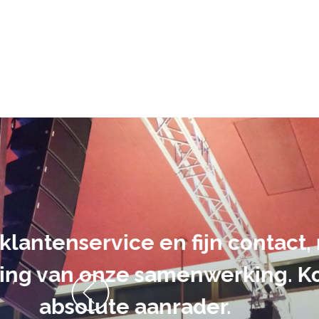
De audiovi
volledig uit 