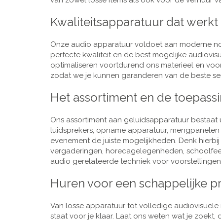
van zowel losse items als ook voor de verhuur van
Kwaliteitsapparatuur dat werkt
Onze audio apparatuur voldoet aan moderne nor
perfecte kwaliteit en de best mogelijke audiovi
optimaliseren voortdurend ons materieel en voo
zodat we je kunnen garanderen van de beste ser
Het assortiment en de toepass
Ons assortiment aan geluidsapparatuur bestaat u
luidsprekers, opname apparatuur, mengpanelen e
evenement de juiste mogelijkheden. Denk hierbi
vergaderingen, horecagelegenheden, schoolfeestj
audio gerelateerde techniek voor voorstellingen,
Huren voor een schappelijke pr
Van losse apparatuur tot volledige audiovisuele i
staat voor je klaar. Laat ons weten wat je zoekt