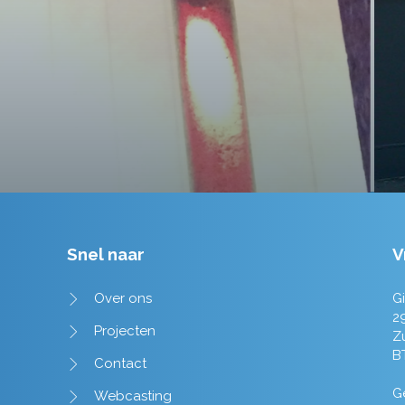
Tim de Lange
Snel naar
V
Over ons
Gi
2
Projecten
Z
B
Contact
Ge
Webcasting