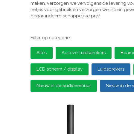
maken, verzorgen we vervolgens de levering voor
netjes voor gebruik en verzorgen we indien gewen
gegarandeerd schappelijke prijs!
Filter op categorie:
Alles
Actieve Luidsprekers
Beamer
LCD scherm / display
Luidsprekers
Nieuw in de audioverhuur
Nieuw in de 