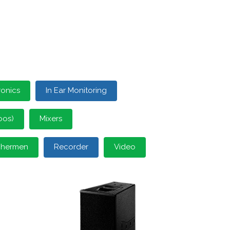
ronics
In Ear Monitoring
oos)
Mixers
schermen
Recorder
Video