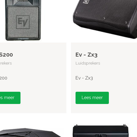
 S200
Ev - Zx3
rekers
Luidsprekers
S200
Ev - Zx3
es meer
Lees meer