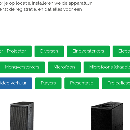
 je op locatie, installeren we de apparatuur
st de registratie, en dat alles voor een
 - Projector
Diversen
Eindversterkers
Elect
Mengversterkers
Microfoon
Microfoons (draadl
video verhuur
Players
Presentatie
Projectie