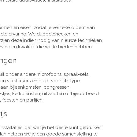
 totale audiovisuele installaties.
men en eisen, zodat je verzekerd bent van
suele ervaring. We dubbelchecken en
rzien deze indien nodig van nieuwe technieken,
vice en kwaliteit die we te bieden hebben.
ingen
it onder andere microfoons, spraak-sets,
n versterkers en biedt voor elk type
j aan bijeenkomsten, congressen,
es, kerkdiensten, uitvaarten of bijvoorbeeld
 feesten en partijen.
ijs
nstallaties, dat wat je het beste kunt gebruiken
, dan helpen we je een goede samenstelling te