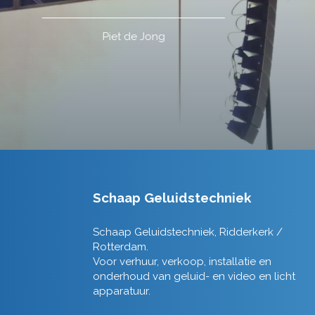
Schaap Geluidstechniek
Schaap Geluidstechniek, Ridderkerk /
Rotterdam.
Voor verhuur, verkoop, installatie en
onderhoud van geluid- en video en licht
apparatuur.