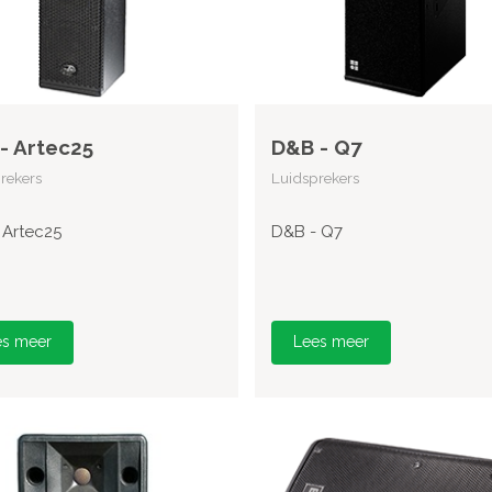
- Artec25
D&B - Q7
rekers
Luidsprekers
 Artec25
D&B - Q7
es meer
Lees meer