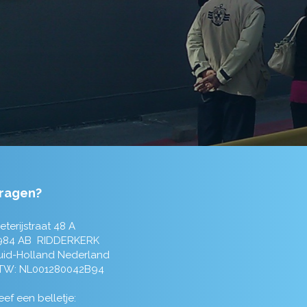
ragen?
eterijstraat 48 A
984 AB RIDDERKERK
uid-Holland Nederland
TW: NL001280042B94
ef een belletje: