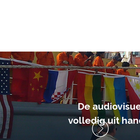
ment heb ik
anrader! Alles