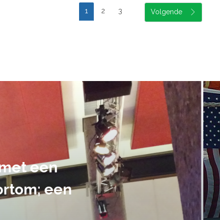
1
2
3
suele uitvoering van ons evene
handen gegeven en dat is een a
tot in de puntjes verzorgd.