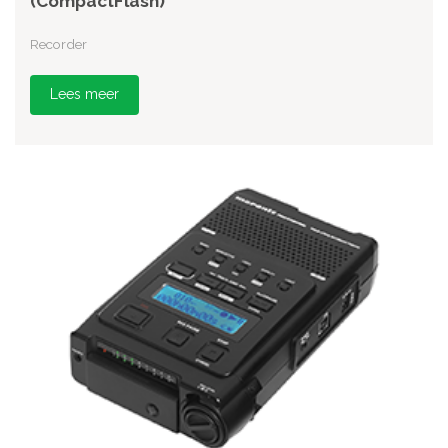
(CompactFlash)
Recorder
Lees meer