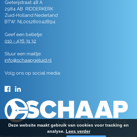
Gieterijstraat 48 A
2984 AB RIDDERKERK
Zuid-Holland Nederland
BTW: NL001280042B94
Geef een belletje:
010 - 476 31 32
Stuur een mailtje:
info@schaapgeluid.nl
Volg ons op social media:
Deze website maakt gebruik van cookies voor tracking en
analyse.
Lees verder
© 2026 Schaap Geluidstechniek -
privacy
-
algemene voorwaarden
-
Website realisatie