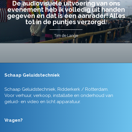
De audiovisuele uitvoering van ons
evenement heb ik volledig uit handen
gegeven en dat is een aanrader! Alles
tot in de puntjes verzorgd.
Tim de Lange
Schaap Geluidstechniek
Schaap Geluidstechniek, Ridderkerk / Rotterdam.
Voor verhuur, verkoop, installatie en onderhoud van
geluid- en video en licht apparatuur.
Vragen?