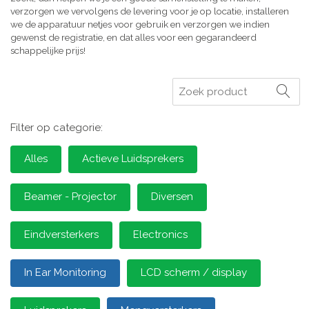
verzorgen we vervolgens de levering voor je op locatie, installeren
we de apparatuur netjes voor gebruik en verzorgen we indien
gewenst de registratie, en dat alles voor een gegarandeerd
schappelijke prijs!
Zoeken
Filter op categorie:
Alles
Actieve Luidsprekers
Beamer - Projector
Diversen
Eindversterkers
Electronics
In Ear Monitoring
LCD scherm / display