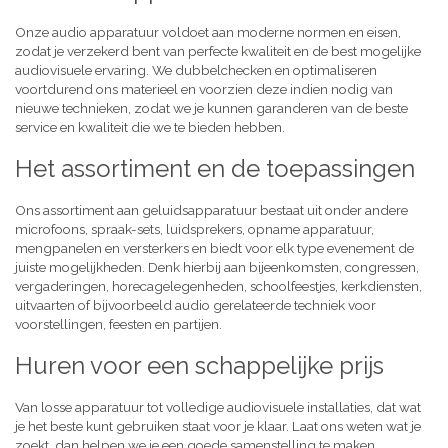
Onze audio apparatuur voldoet aan moderne normen en eisen,
zodat je verzekerd bent van perfecte kwaliteit en de best mogelijke
audiovisuele ervaring. We dubbelchecken en optimaliseren
voortdurend ons materieel en voorzien deze indien nodig van
nieuwe technieken, zodat we je kunnen garanderen van de beste
service en kwaliteit die we te bieden hebben.
Het assortiment en de toepassingen
Ons assortiment aan geluidsapparatuur bestaat uit onder andere
microfoons, spraak-sets, luidsprekers, opname apparatuur,
mengpanelen en versterkers en biedt voor elk type evenement de
juiste mogelijkheden. Denk hierbij aan bijeenkomsten, congressen,
vergaderingen, horecagelegenheden, schoolfeestjes, kerkdiensten,
uitvaarten of bijvoorbeeld audio gerelateerde techniek voor
voorstellingen, feesten en partijen.
Huren voor een schappelijke prijs
Van losse apparatuur tot volledige audiovisuele installaties, dat wat
je het beste kunt gebruiken staat voor je klaar. Laat ons weten wat je
zoekt, dan helpen we je een goede samenstelling te maken,