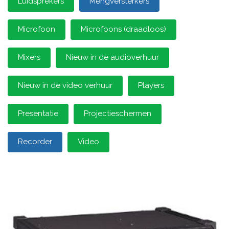
Luidsprekers
Mengversterkers
Microfoon
Microfoons (draadloos)
Mixers
Nieuw in de audioverhuur
Nieuw in de video verhuur
Players
Presentatie
Projectieschermen
Recorder
Video