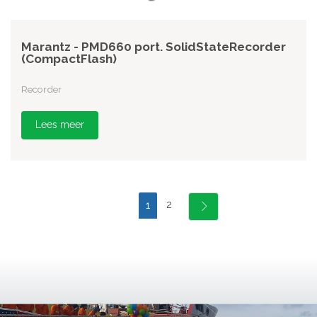
Marantz - PMD660 port. SolidStateRecorder
(CompactFlash)
Recorder
Lees meer
2
1