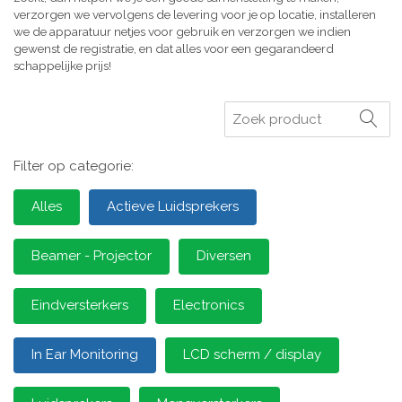
verzorgen we vervolgens de levering voor je op locatie, installeren
we de apparatuur netjes voor gebruik en verzorgen we indien
gewenst de registratie, en dat alles voor een gegarandeerd
schappelijke prijs!
Zoeken
Filter op categorie:
Alles
Actieve Luidsprekers
Beamer - Projector
Diversen
Eindversterkers
Electronics
In Ear Monitoring
LCD scherm / display