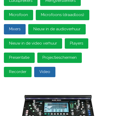
Luidsprekers
Mengversterkers
Microfoon
Microfoons (draadloos)
Mixers
Nieuw in de audioverhuur
Nieuw in de video verhuur
Players
Presentatie
Projectieschermen
Recorder
Video