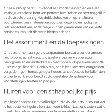
Onze audio apparatuur voldoet aan moderne normen en eisen,
zodat je verzekerd bent van perfecte kwaliteit en de best mogelijke
audiovisuele ervaring. We dubbelchecken en optimaliseren
voortdurend ons materieel en voorzien deze indien nodig van
nieuwe technieken, zodat we je kunnen garanderen van de beste
service en kwaliteit die we te bieden hebben.
Het assortiment en de toepassingen
Ons assortiment aan geluidsapparatuur bestaat uit onder andere
microfoons, spraak-sets, luidsprekers, opname apparatuur,
mengpanelen en versterkers en biedt voor elk type evenement de
juiste mogelijkheden. Denk hierbij aan bijeenkomsten, congressen,
vergaderingen, horecagelegenheden, schoolfeestjes, kerkdiensten,
uitvaarten of bijvoorbeeld audio gerelateerde techniek voor
voorstellingen, feesten en partijen.
Huren voor een schappelijke prijs
Van losse apparatuur tot volledige audiovisuele installaties, dat wat
je het beste kunt gebruiken staat voor je klaar. Laat ons weten wat je
zoekt, dan helpen we je een goede samenstelling te maken,