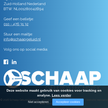
Zuid-Holland Nederland
BTW: NL001280042B94
Geef een belletje:
010 - 476 31 32
Stuur een mailtje:
info@schaapgeluid.nl
Volg ons op social media:
Deze website maakt gebruik van cookies voor tracking en
analyse.
Lees verder
© 2026 Schaap Geluidstechniek -
privacy
-
algemene voorwaarden
-
Website realisatie
Niet accepteren
Accepteer cookies
door Vanderperk Groep