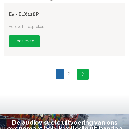
Ev - ELX118P
Actieve Luidsprekers
Lees meer
2
1
De audiovisuele uitvoering van ons
evenement heb ik volledig uit handen