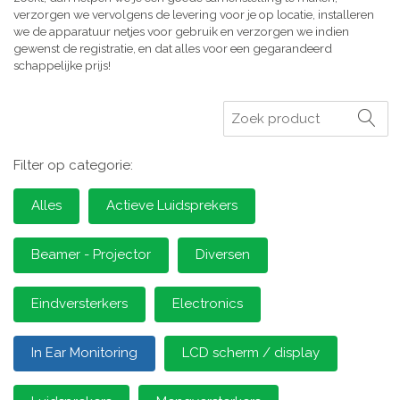
verzorgen we vervolgens de levering voor je op locatie, installeren
we de apparatuur netjes voor gebruik en verzorgen we indien
gewenst de registratie, en dat alles voor een gegarandeerd
schappelijke prijs!
Zoeken
Filter op categorie:
Alles
Actieve Luidsprekers
Beamer - Projector
Diversen
Eindversterkers
Electronics
In Ear Monitoring
LCD scherm / display