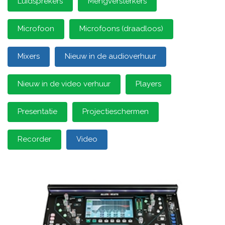
Luidsprekers
Mengversterkers
Microfoon
Microfoons (draadloos)
Mixers
Nieuw in de audioverhuur
Nieuw in de video verhuur
Players
Presentatie
Projectieschermen
Recorder
Video