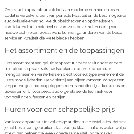
Onze audio apparatuur voldoet aan moderne normen en eisen,
zodat je verzekerd bent van perfecte kwaliteit en de best mogelijke
audiovisuele ervaring. We dubbelchecken en optimaliseren
voortdurend ons materieel en voorzien deze indien nodig van
nieuwe technieken, zodat we je kunnen garanderen van de beste
service en kwaliteit die we te bieden hebben.
Het assortiment en de toepassingen
Ons assortiment aan geluidsapparatuur bestaat uit onder andere
microfoons, spraak-sets, luidsprekers, opname apparatuur,
mengpanelen en versterkers en biedt voor elk type evenement de
juiste mogelijkheden. Denk hierbij aan bijeenkomsten, congressen,
vergaderingen, horecagelegenheden, schoolfeestjes, kerkdiensten,
uitvaarten of bijvoorbeeld audio gerelateerde techniek voor
voorstellingen, feesten en partijen.
Huren voor een schappelijke prijs
Van losse apparatuur tot volledige audiovisuele installaties, dat wat
je het beste kunt gebruiken staat voor je klaar. Laat ons weten wat je
zoekt, dan helpen we je een goede samenstelling te maken,