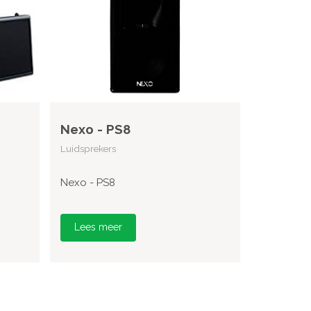
Nexo - PS8
Luidsprekers
Nexo - PS8
Lees meer