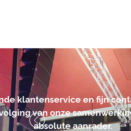
De audiovi
volledig uit 