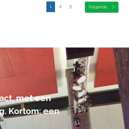
1
2
3
suele uitvoering van ons evene
handen gegeven en dat is een a
tot in de puntjes verzorgd.