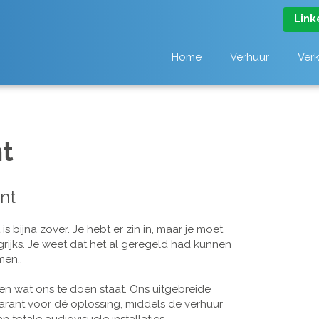
Link
Home
Verhuur
Ver
t
nt
 bijna zover. Je hebt er zin in, maar je moet
grijks. Je weet dat het al geregeld had kunnen
men..
n wat ons te doen staat. Ons uitgebreide
arant voor dé oplossing, middels de verhuur