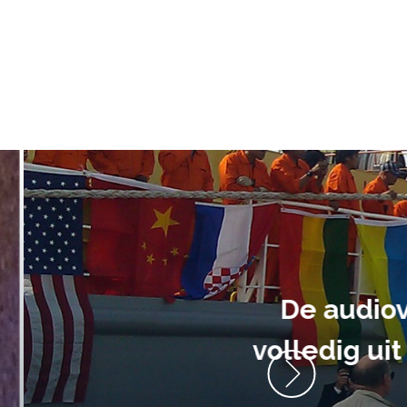
ment heb ik
anrader! Alles