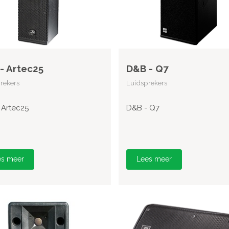
- Artec25
D&B - Q7
rekers
Luidsprekers
 Artec25
D&B - Q7
es meer
Lees meer