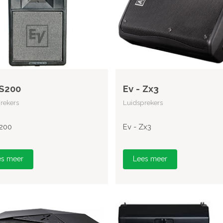
 S200
Ev - Zx3
rekers
Luidsprekers
S200
Ev - Zx3
es meer
Lees meer