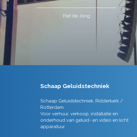
Schaap Geluidstechniek
Schaap Geluidstechniek, Ridderkerk /
Rotterdam.
Voor verhuur, verkoop, installatie en
onderhoud van geluid- en video en licht
apparatuur.