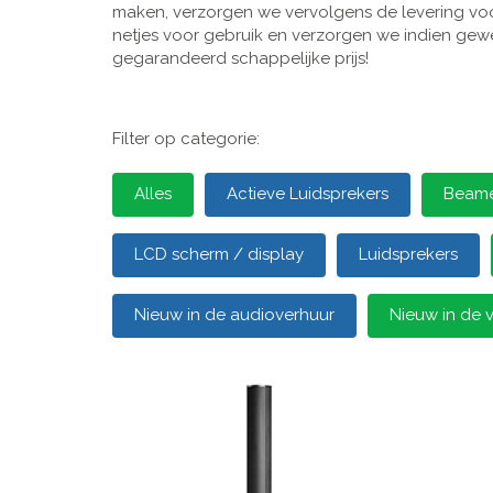
maken, verzorgen we vervolgens de levering voor
netjes voor gebruik en verzorgen we indien gewen
gegarandeerd schappelijke prijs!
Filter op categorie:
Alles
Actieve Luidsprekers
Beamer
LCD scherm / display
Luidsprekers
Nieuw in de audioverhuur
Nieuw in de 