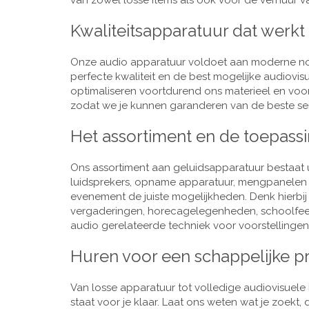
van zowel losse items als ook voor de verhuur van
Kwaliteitsapparatuur dat werkt
Onze audio apparatuur voldoet aan moderne nor
perfecte kwaliteit en de best mogelijke audiovi
optimaliseren voortdurend ons materieel en voo
zodat we je kunnen garanderen van de beste ser
Het assortiment en de toepass
Ons assortiment aan geluidsapparatuur bestaat u
luidsprekers, opname apparatuur, mengpanelen e
evenement de juiste mogelijkheden. Denk hierbi
vergaderingen, horecagelegenheden, schoolfeestj
audio gerelateerde techniek voor voorstellingen,
Huren voor een schappelijke pr
Van losse apparatuur tot volledige audiovisuele i
staat voor je klaar. Laat ons weten wat je zoekt