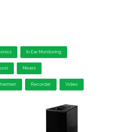
ronics
In Ear Monitoring
oos)
Mixers
schermen
Recorder
Video