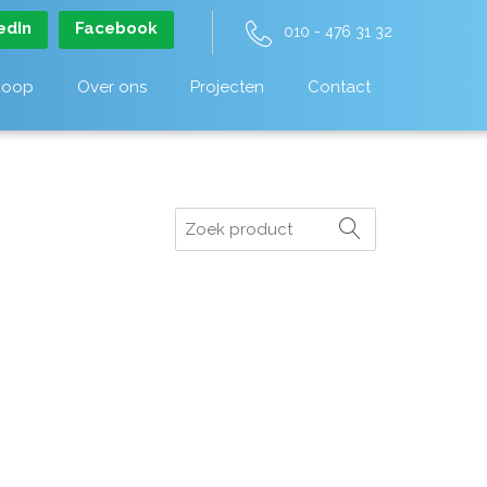
edIn
Facebook
010 - 476 31 32
koop
Over ons
Projecten
Contact
Zoeken