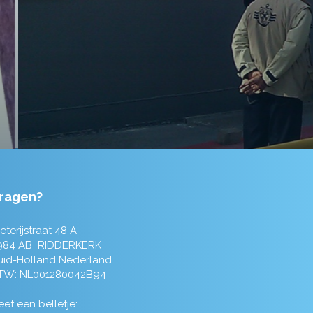
ragen?
eterijstraat 48 A
984 AB RIDDERKERK
uid-Holland Nederland
TW: NL001280042B94
ef een belletje: