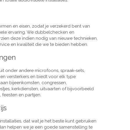
 totale audiovisuele installaties.
men en eisen, zodat je verzekerd bent van
suele ervaring. We dubbelchecken en
rzien deze indien nodig van nieuwe technieken,
vice en kwaliteit die we te bieden hebben.
ingen
it onder andere microfoons, spraak-sets,
n versterkers en biedt voor elk type
j aan bijeenkomsten, congressen,
es, kerkdiensten, uitvaarten of bijvoorbeeld
 feesten en partijen.
ijs
nstallaties, dat wat je het beste kunt gebruiken
, dan helpen we je een goede samenstelling te