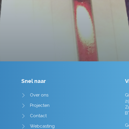
Tim de Lange
Snel naar
V
Over ons
Gi
2
Projecten
Z
B
Contact
Ge
Webcasting