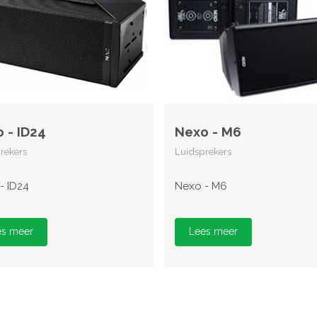
 - ID24
Nexo - M6
rekers
Luidsprekers
- ID24
Nexo - M6
es meer
Lees meer