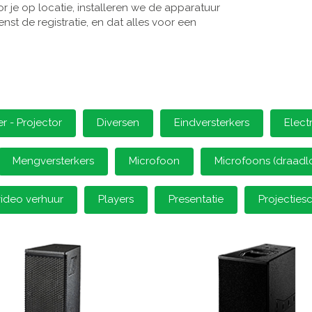
 je op locatie, installeren we de apparatuur
st de registratie, en dat alles voor een
 - Projector
Diversen
Eindversterkers
Elect
Mengversterkers
Microfoon
Microfoons (draadl
video verhuur
Players
Presentatie
Projectie