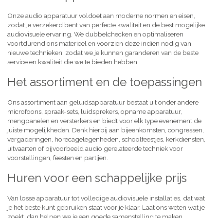
Onze audio apparatuur voldoet aan moderne normen en eisen,
zodat je verzekerd bent van perfecte kwaliteit en de best mogelijke
audiovisuele ervaring. We dubbelchecken en optimaliseren
voortdurend ons materieel en voorzien deze indien nodig van
nieuwe technieken, zodat we je kunnen garanderen van de beste
service en kwaliteit die we te bieden hebben.
Het assortiment en de toepassingen
Ons assortiment aan geluidsapparatuur bestaat uit onder andere
microfoons, spraak-sets, luidsprekers, opname apparatuur,
mengpanelen en versterkers en biedt voor elk type evenement de
juiste mogelijkheden. Denk hierbij aan bijeenkomsten, congressen,
vergaderingen, horecagelegenheden, schoolfeestjes, kerkdiensten,
uitvaarten of bijvoorbeeld audio gerelateerde techniek voor
voorstellingen, feesten en partijen.
Huren voor een schappelijke prijs
Van losse apparatuur tot volledige audiovisuele installaties, dat wat
je het beste kunt gebruiken staat voor je klaar. Laat ons weten wat je
zoekt, dan helpen we je een goede samenstelling te maken,