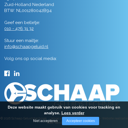
Zuid-Holland Nederland
BTW: NL001280042B94
Geef een belletje:
010 - 476 31 32
Stuur een mailtje:
info@schaapgeluid.nl
Volg ons op social media:
Deze website maakt gebruik van cookies voor tracking en
analyse.
Lees verder
© 2026 Schaap Geluidstechniek -
privacy
-
algemene voorwaarden
-
Website realisatie
Niet accepteren
Accepteer cookies
door Vanderperk Groep