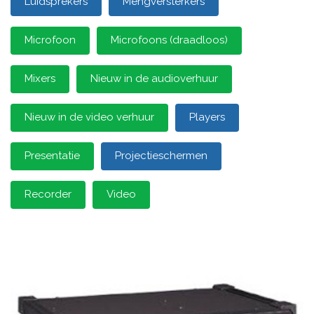
Luidsprekers
Mengversterkers
Microfoon
Microfoons (draadloos)
Mixers
Nieuw in de audioverhuur
Nieuw in de video verhuur
Players
Presentatie
Projectieschermen
Recorder
Video