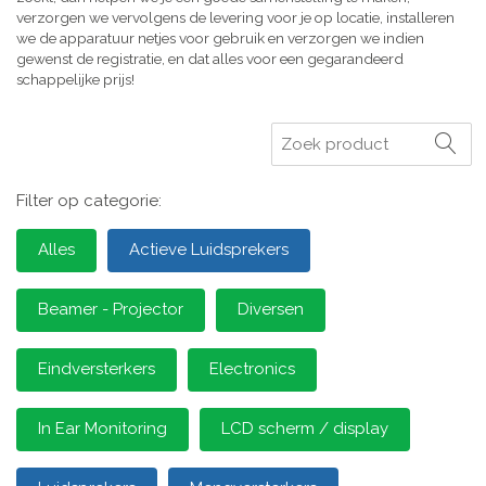
verzorgen we vervolgens de levering voor je op locatie, installeren
we de apparatuur netjes voor gebruik en verzorgen we indien
gewenst de registratie, en dat alles voor een gegarandeerd
schappelijke prijs!
Zoeken
Filter op categorie:
Alles
Actieve Luidsprekers
Beamer - Projector
Diversen
Eindversterkers
Electronics
In Ear Monitoring
LCD scherm / display