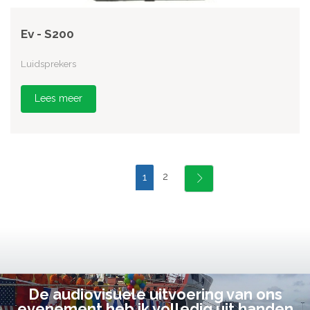
Ev - S200
Luidsprekers
Lees meer
2
1
De audiovisuele uitvoering van ons
evenement heb ik volledig uit handen