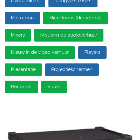
Luidsprekers
Mengversterkers
Microfoon
Microfoons (draadloos)
Mixers
Nieuw in de audioverhuur
Nieuw in de video verhuur
Players
Presentatie
Projectieschermen
Recorder
Video