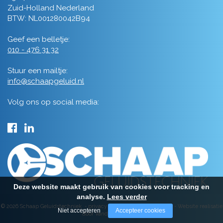
Zuid-Holland Nederland
BTW: NL001280042B94
Geef een belletje:
010 - 476 31 32
Stuur een mailtje:
info@schaapgeluid.nl
Volg ons op social media:
Deze website maakt gebruik van cookies voor tracking en
analyse.
Lees verder
© 2026 Schaap Geluidstechniek -
privacy
-
algemene voorwaarden
-
Website realisatie
Niet accepteren
Accepteer cookies
door Vanderperk Groep