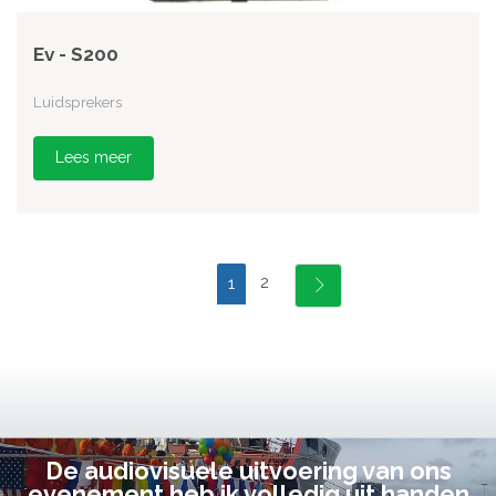
Ev - S200
Luidsprekers
Lees meer
2
1
De audiovisuele uitvoering van ons
evenement heb ik volledig uit handen