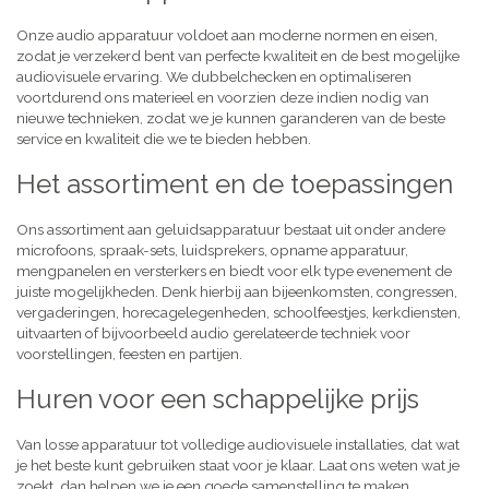
Onze audio apparatuur voldoet aan moderne normen en eisen,
zodat je verzekerd bent van perfecte kwaliteit en de best mogelijke
audiovisuele ervaring. We dubbelchecken en optimaliseren
voortdurend ons materieel en voorzien deze indien nodig van
nieuwe technieken, zodat we je kunnen garanderen van de beste
service en kwaliteit die we te bieden hebben.
Het assortiment en de toepassingen
Ons assortiment aan geluidsapparatuur bestaat uit onder andere
microfoons, spraak-sets, luidsprekers, opname apparatuur,
mengpanelen en versterkers en biedt voor elk type evenement de
juiste mogelijkheden. Denk hierbij aan bijeenkomsten, congressen,
vergaderingen, horecagelegenheden, schoolfeestjes, kerkdiensten,
uitvaarten of bijvoorbeeld audio gerelateerde techniek voor
voorstellingen, feesten en partijen.
Huren voor een schappelijke prijs
Van losse apparatuur tot volledige audiovisuele installaties, dat wat
je het beste kunt gebruiken staat voor je klaar. Laat ons weten wat je
zoekt, dan helpen we je een goede samenstelling te maken,