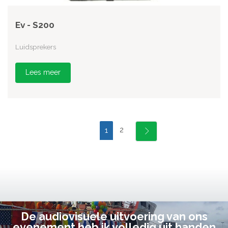
Ev - S200
Luidsprekers
Lees meer
2
1
De audiovisuele uitvoering van ons
evenement heb ik volledig uit handen