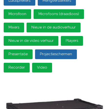
Luidsprekers
Mengversterkers
Microfoon
Microfoons (draadloos)
Mixers
Nieuw in de audioverhuur
Nieuw in de video verhuur
Players
Presentatie
Projectieschermen
Recorder
Video