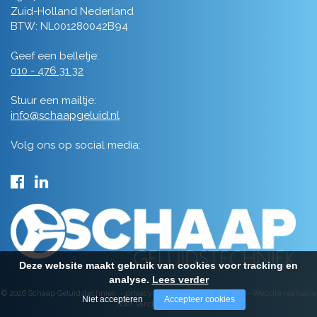
Zuid-Holland Nederland
BTW: NL001280042B94
Geef een belletje:
010 - 476 31 32
Stuur een mailtje:
info@schaapgeluid.nl
Volg ons op social media:
Deze website maakt gebruik van cookies voor tracking en
analyse.
Lees verder
© 2026 Schaap Geluidstechniek -
privacy
-
algemene voorwaarden
-
Website realisatie
Niet accepteren
Accepteer cookies
door Vanderperk Groep