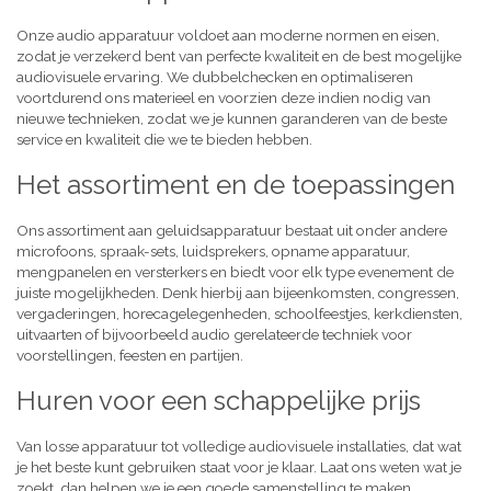
Onze audio apparatuur voldoet aan moderne normen en eisen,
zodat je verzekerd bent van perfecte kwaliteit en de best mogelijke
audiovisuele ervaring. We dubbelchecken en optimaliseren
voortdurend ons materieel en voorzien deze indien nodig van
nieuwe technieken, zodat we je kunnen garanderen van de beste
service en kwaliteit die we te bieden hebben.
Het assortiment en de toepassingen
Ons assortiment aan geluidsapparatuur bestaat uit onder andere
microfoons, spraak-sets, luidsprekers, opname apparatuur,
mengpanelen en versterkers en biedt voor elk type evenement de
juiste mogelijkheden. Denk hierbij aan bijeenkomsten, congressen,
vergaderingen, horecagelegenheden, schoolfeestjes, kerkdiensten,
uitvaarten of bijvoorbeeld audio gerelateerde techniek voor
voorstellingen, feesten en partijen.
Huren voor een schappelijke prijs
Van losse apparatuur tot volledige audiovisuele installaties, dat wat
je het beste kunt gebruiken staat voor je klaar. Laat ons weten wat je
zoekt, dan helpen we je een goede samenstelling te maken,