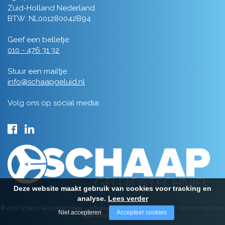
Zuid-Holland Nederland
BTW: NL001280042B94
Geef een belletje:
010 - 476 31 32
Stuur een mailtje:
info@schaapgeluid.nl
Volg ons op social media:
Deze website maakt gebruik van cookies voor tracking en
analyse.
Lees verder
© 2026 Schaap Geluidstechniek -
privacy
-
algemene voorwaarden
-
Website realisatie
Niet accepteren
Accepteer cookies
door Vanderperk Groep