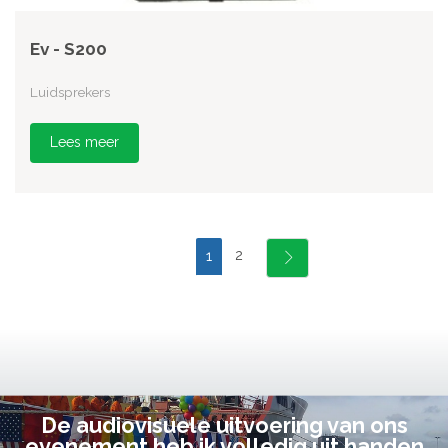
Ev - S200
Luidsprekers
Lees meer
2
1
De audiovisuele uitvoering van ons
evenement heb ik volledig uit handen