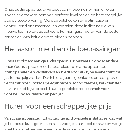
Onze audio apparatuur voldoet aan moderne normen en eisen,
zodat je verzekerd bent van perfecte kwaliteit en de best mogelijke
audiovisuele ervaring. We dubbelchecken en optimaliseren
voortdurend ons materieel en voorzien deze indien nodig van
nieuwe technieken, zodat we je kunnen garanderen van de beste
service en kwaliteit die we te bieden hebben.
Het assortiment en de toepassingen
Ons assortiment aan geluidsapparatuur bestaat uit onder andere
microfoons, spraak-sets, luidsprekers, opname apparatuur,
mengpanelen en versterkers en biedt voor elk type evenement de
juiste mogelijkheden. Denk hierbij aan bijeenkomsten, congressen,
vergaderingen, horecagelegenheden, schoolfeestjes, kerkdiensten,
uitvaarten of bijvoorbeeld audio gerelateerde techniek voor
voorstellingen, feesten en partijen.
Huren voor een schappelijke prijs
Van losse apparatuur tot volledige audiovisuele installaties, dat wat
je het beste kunt gebruiken staat voor je klaar. Laat ons weten wat je
zoekt, dan helpen we je een goede samenstelling te maken,