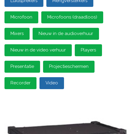
Luidsprekers
Mengversterkers
Microfoon
Microfoons (draadloos)
Mixers
Nieuw in de audioverhuur
Nieuw in de video verhuur
Players
Presentatie
Projectieschermen
Recorder
Video