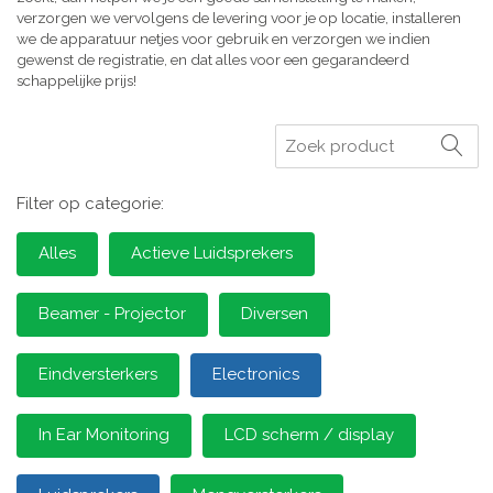
verzorgen we vervolgens de levering voor je op locatie, installeren
we de apparatuur netjes voor gebruik en verzorgen we indien
gewenst de registratie, en dat alles voor een gegarandeerd
schappelijke prijs!
Zoeken
Filter op categorie:
Alles
Actieve Luidsprekers
Beamer - Projector
Diversen
Eindversterkers
Electronics
In Ear Monitoring
LCD scherm / display