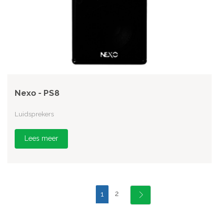
Nexo - PS8
Luidsprekers
Lees meer
2
1