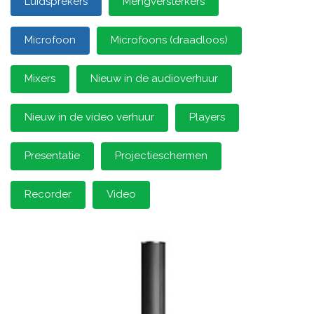
Luidsprekers
Mengversterkers
Microfoon
Microfoons (draadloos)
Mixers
Nieuw in de audioverhuur
Nieuw in de video verhuur
Players
Presentatie
Projectieschermen
Recorder
Video