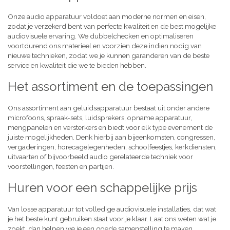
Onze audio apparatuur voldoet aan moderne normen en eisen,
zodat je verzekerd bent van perfecte kwaliteit en de best mogelijke
audiovisuele ervaring. We dubbelchecken en optimaliseren
voortdurend ons materieel en voorzien deze indien nodig van
nieuwe technieken, zodat we je kunnen garanderen van de beste
service en kwaliteit die we te bieden hebben.
Het assortiment en de toepassingen
Ons assortiment aan geluidsapparatuur bestaat uit onder andere
microfoons, spraak-sets, luidsprekers, opname apparatuur,
mengpanelen en versterkers en biedt voor elk type evenement de
juiste mogelijkheden. Denk hierbij aan bijeenkomsten, congressen,
vergaderingen, horecagelegenheden, schoolfeestjes, kerkdiensten,
uitvaarten of bijvoorbeeld audio gerelateerde techniek voor
voorstellingen, feesten en partijen.
Huren voor een schappelijke prijs
Van losse apparatuur tot volledige audiovisuele installaties, dat wat
je het beste kunt gebruiken staat voor je klaar. Laat ons weten wat je
zoekt, dan helpen we je een goede samenstelling te maken,