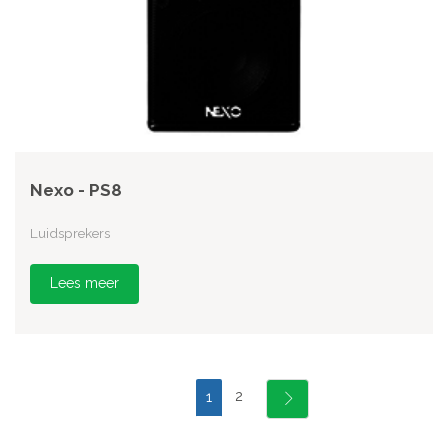
Nexo - PS8
Luidsprekers
Lees meer
2
1