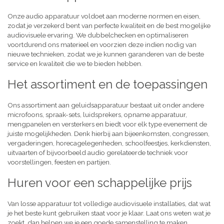
Onze audio apparatuur voldoet aan moderne normen en eisen,
zodat je verzekerd bent van perfecte kwaliteit en de best mogelijke
audiovisuele ervaring. We dubbelchecken en optimaliseren
voortdurend ons materieel en voorzien deze indien nodig van
nieuwe technieken, zodat we je kunnen garanderen van de beste
service en kwaliteit die we te bieden hebben.
Het assortiment en de toepassingen
Ons assortiment aan geluidsapparatuur bestaat uit onder andere
microfoons, spraak-sets, luidsprekers, opname apparatuur,
mengpanelen en versterkers en biedt voor elk type evenement de
juiste mogelijkheden. Denk hierbij aan bijeenkomsten, congressen,
vergaderingen, horecagelegenheden, schoolfeestjes, kerkdiensten,
uitvaarten of bijvoorbeeld audio gerelateerde techniek voor
voorstellingen, feesten en partijen.
Huren voor een schappelijke prijs
Van losse apparatuur tot volledige audiovisuele installaties, dat wat
je het beste kunt gebruiken staat voor je klaar. Laat ons weten wat je
zoekt, dan helpen we je een goede samenstelling te maken,