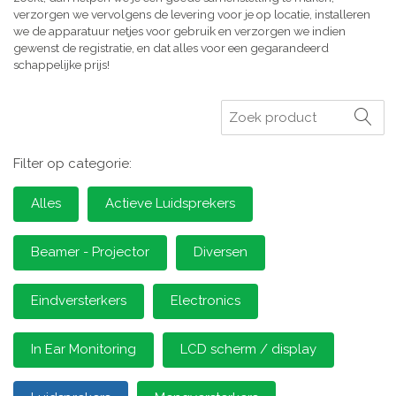
verzorgen we vervolgens de levering voor je op locatie, installeren
we de apparatuur netjes voor gebruik en verzorgen we indien
gewenst de registratie, en dat alles voor een gegarandeerd
schappelijke prijs!
Zoeken
Filter op categorie:
Alles
Actieve Luidsprekers
Beamer - Projector
Diversen
Eindversterkers
Electronics
In Ear Monitoring
LCD scherm / display