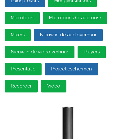
Luidsprekers
Mengversterkers
Microfoon
Microfoons (draadloos)
Mixers
Nieuw in de audioverhuur
Nieuw in de video verhuur
Players
Presentatie
Projectieschermen
Recorder
Video