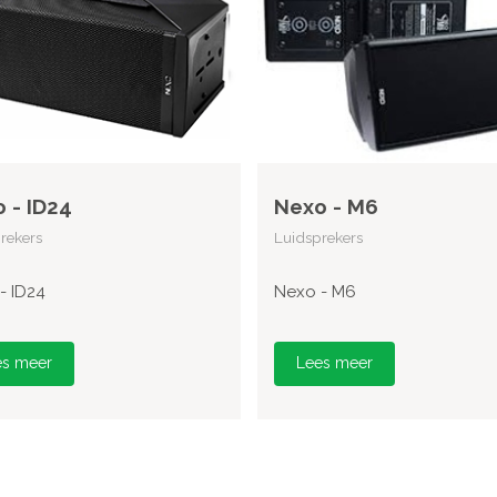
 - ID24
Nexo - M6
rekers
Luidsprekers
- ID24
Nexo - M6
es meer
Lees meer