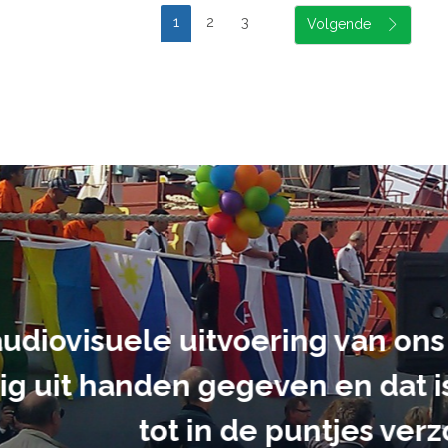
1
2
3
suele uitvoering van ons evene
handen gegeven en dat is een a
tot in de puntjes verzorgd.