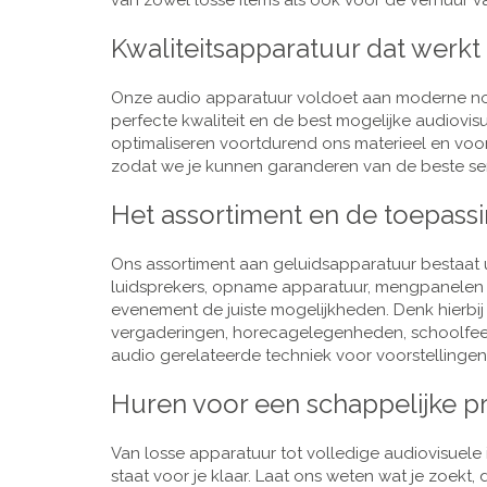
van zowel losse items als ook voor de verhuur van
Kwaliteitsapparatuur dat werkt
Onze audio apparatuur voldoet aan moderne nor
perfecte kwaliteit en de best mogelijke audiovi
optimaliseren voortdurend ons materieel en voo
zodat we je kunnen garanderen van de beste ser
Het assortiment en de toepass
Ons assortiment aan geluidsapparatuur bestaat u
luidsprekers, opname apparatuur, mengpanelen e
evenement de juiste mogelijkheden. Denk hierbi
vergaderingen, horecagelegenheden, schoolfeestj
audio gerelateerde techniek voor voorstellingen,
Huren voor een schappelijke pr
Van losse apparatuur tot volledige audiovisuele i
staat voor je klaar. Laat ons weten wat je zoekt