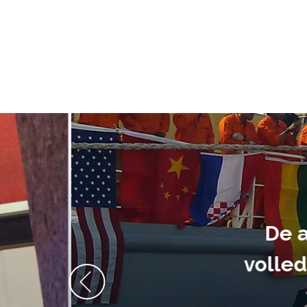
De audiovi
volledig uit 