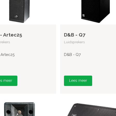
- Artec25
D&B - Q7
rekers
Luidsprekers
 Artec25
D&B - Q7
es meer
Lees meer