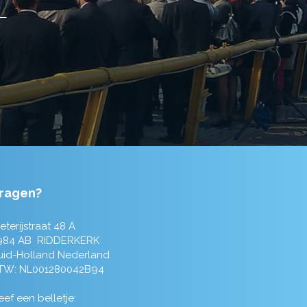
ragen?
eterijstraat 48 A
984 AB RIDDERKERK
uid-Holland Nederland
TW: NL001280042B94
ef een belletje: