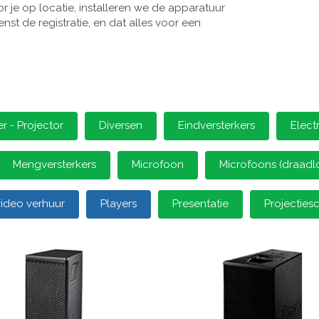
 je op locatie, installeren we de apparatuur
st de registratie, en dat alles voor een
 - Projector
Diversen
Eindversterkers
Elect
Mengversterkers
Microfoon
Microfoons (draadl
video verhuur
Players
Presentatie
Projectie