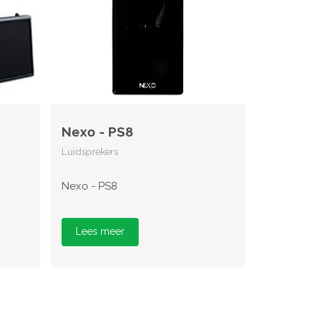
Nexo - PS8
Luidsprekers
Nexo - PS8
Lees meer