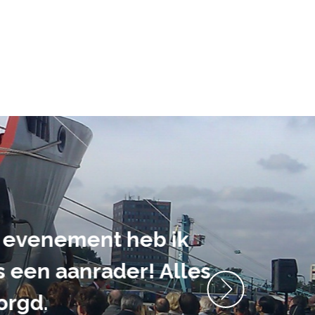
ment heb ik
anrader! Alles