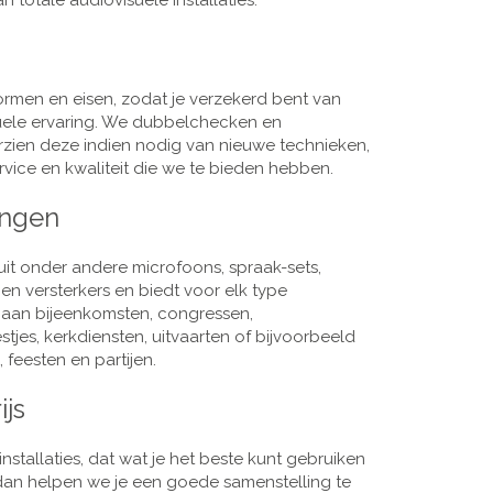
 totale audiovisuele installaties.
men en eisen, zodat je verzekerd bent van
suele ervaring. We dubbelchecken en
rzien deze indien nodig van nieuwe technieken,
vice en kwaliteit die we te bieden hebben.
ingen
it onder andere microfoons, spraak-sets,
n versterkers en biedt voor elk type
j aan bijeenkomsten, congressen,
es, kerkdiensten, uitvaarten of bijvoorbeeld
 feesten en partijen.
ijs
nstallaties, dat wat je het beste kunt gebruiken
, dan helpen we je een goede samenstelling te