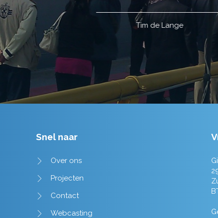
Tim de Lange
Snel naar
V
Over ons
Gi
2
Projecten
Z
B
Contact
Ge
Webcasting