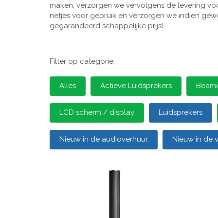
maken, verzorgen we vervolgens de levering voor
netjes voor gebruik en verzorgen we indien gewen
gegarandeerd schappelijke prijs!
Filter op categorie:
Alles
Actieve Luidsprekers
Beamer
LCD scherm / display
Luidsprekers
Nieuw in de audioverhuur
Nieuw in de 