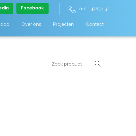
edIn
Facebook
010 - 476 31 32
koop
Over ons
Projecten
Contact
Zoeken