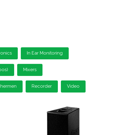
ronics
In Ear Monitoring
oos)
Mixers
schermen
Recorder
Video