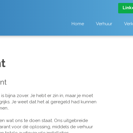
Link
Home
Verhuur
Ver
t
nt
 bijna zover. Je hebt er zin in, maar je moet
grijks. Je weet dat het al geregeld had kunnen
men..
n wat ons te doen staat. Ons uitgebreide
arant voor dé oplossing, middels de verhuur