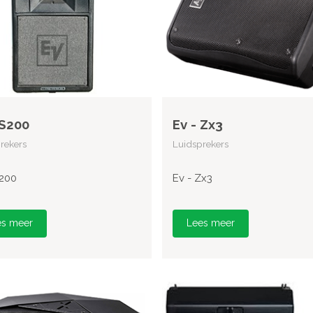
 S200
Ev - Zx3
rekers
Luidsprekers
S200
Ev - Zx3
es meer
Lees meer