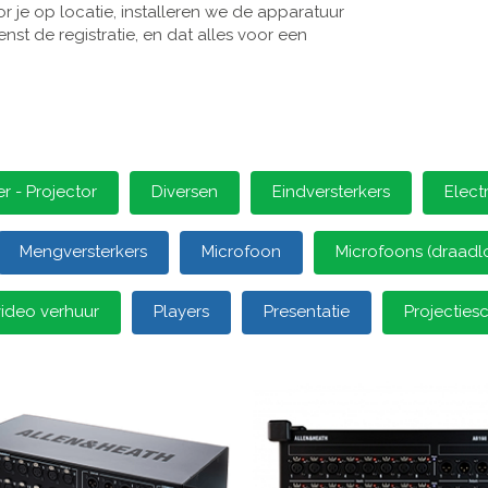
 je op locatie, installeren we de apparatuur
st de registratie, en dat alles voor een
 - Projector
Diversen
Eindversterkers
Elect
Mengversterkers
Microfoon
Microfoons (draadl
video verhuur
Players
Presentatie
Projectie