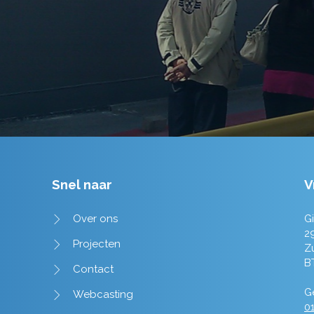
Tim de Lange
Snel naar
V
Over ons
Gi
2
Projecten
Z
B
Contact
Ge
Webcasting
01