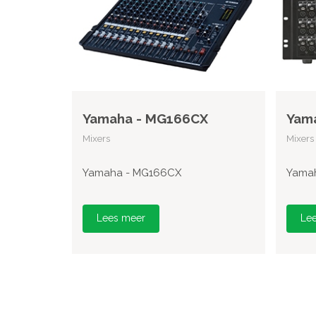
Yamaha - MG166CX
Yama
Mixers
Mixers
Yamaha - MG166CX
Yamah
Lees meer
Le