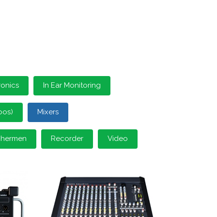
ronics
In Ear Monitoring
oos)
Mixers
schermen
Recorder
Video