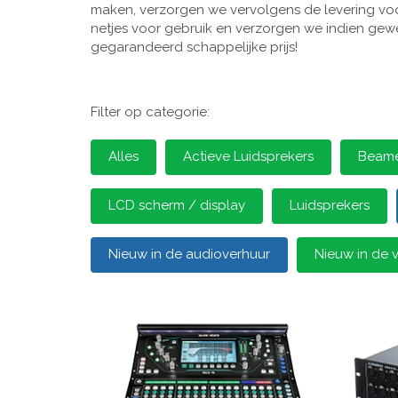
maken, verzorgen we vervolgens de levering voor
netjes voor gebruik en verzorgen we indien gewen
gegarandeerd schappelijke prijs!
Filter op categorie:
Alles
Actieve Luidsprekers
Beamer
LCD scherm / display
Luidsprekers
Nieuw in de audioverhuur
Nieuw in de 