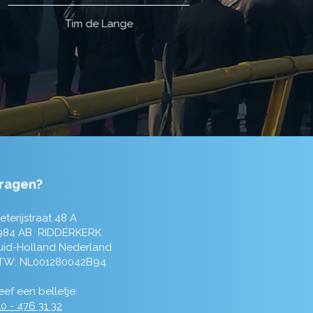
ragen?
eterijstraat 48 A
984 AB RIDDERKERK
uid-Holland Nederland
TW: NL001280042B94
ef een belletje:
0 - 476 31 32