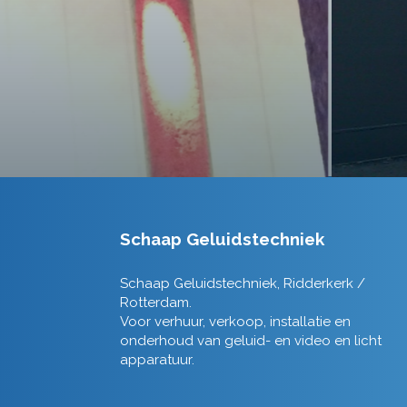
Schaap Geluidstechniek
Schaap Geluidstechniek, Ridderkerk /
Rotterdam.
Voor verhuur, verkoop, installatie en
onderhoud van geluid- en video en licht
apparatuur.