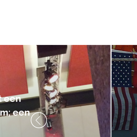
De audiovi
volledig uit 