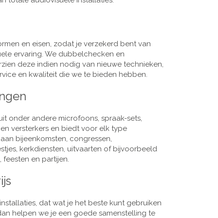
 totale audiovisuele installaties.
men en eisen, zodat je verzekerd bent van
suele ervaring. We dubbelchecken en
rzien deze indien nodig van nieuwe technieken,
vice en kwaliteit die we te bieden hebben.
ingen
it onder andere microfoons, spraak-sets,
n versterkers en biedt voor elk type
j aan bijeenkomsten, congressen,
es, kerkdiensten, uitvaarten of bijvoorbeeld
 feesten en partijen.
ijs
nstallaties, dat wat je het beste kunt gebruiken
, dan helpen we je een goede samenstelling te