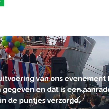
ment heb ik
anrader! Alles