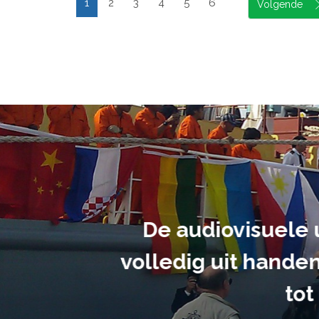
1
2
3
4
5
6
suele uitvoering van ons evene
handen gegeven en dat is een a
tot in de puntjes verzorgd.