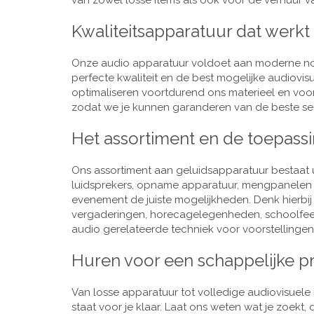
van zowel losse items als ook voor de verhuur van
Kwaliteitsapparatuur dat werkt
Onze audio apparatuur voldoet aan moderne nor
perfecte kwaliteit en de best mogelijke audiovi
optimaliseren voortdurend ons materieel en voo
zodat we je kunnen garanderen van de beste ser
Het assortiment en de toepass
Ons assortiment aan geluidsapparatuur bestaat u
luidsprekers, opname apparatuur, mengpanelen e
evenement de juiste mogelijkheden. Denk hierbi
vergaderingen, horecagelegenheden, schoolfeestj
audio gerelateerde techniek voor voorstellingen,
Huren voor een schappelijke pr
Van losse apparatuur tot volledige audiovisuele i
staat voor je klaar. Laat ons weten wat je zoekt