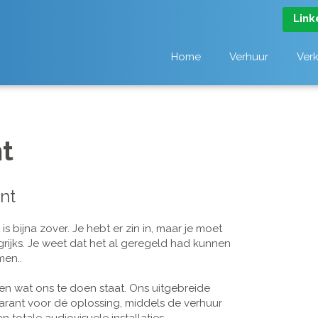
Link
Home
Verhuur
Ver
t
nt
 bijna zover. Je hebt er zin in, maar je moet
grijks. Je weet dat het al geregeld had kunnen
men..
n wat ons te doen staat. Ons uitgebreide
arant voor dé oplossing, middels de verhuur