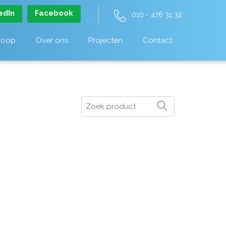
edIn
Facebook
010 - 476 31 32
koop
Over ons
Projecten
Contact
Zoeken