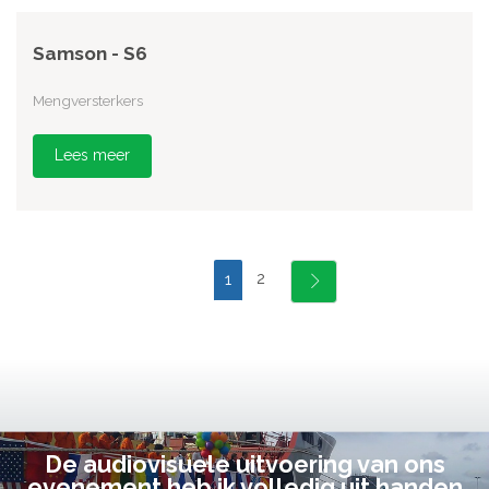
Samson - S6
Mengversterkers
Lees meer
2
1
De audiovisuele uitvoering van ons
evenement heb ik volledig uit handen