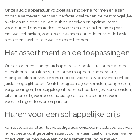
Onze audio apparatuur voldoet aan moderne normen en eisen,
zodat je verzekerd bent van perfecte kwaliteit en de best mogelijke
audiovisuele ervaring. We dubbelchecken en optimaliseren
voortdurend ons materieel en voorzien deze indien nodig van
nieuwe technieken, zodat we je kunnen garanderen van de beste
service en kwaliteit die we te bieden hebben.
Het assortiment en de toepassingen
Ons assortiment aan geluidsapparatuur bestaat uit onder andere
microfoons, spraak-sets, luidsprekers, opname apparatuur,
mengpanelen en versterkers en biedt voor elk type evenement de
juiste mogelijkheden. Denk hierbij aan bijeenkomsten, congressen,
vergaderingen, horecagelegenheden, schoolfeestjes, kerkdiensten,
uitvaarten of bijvoorbeeld audio gerelateerde techniek voor
voorstellingen, feesten en partijen.
Huren voor een schappelijke prijs
Van losse apparatuur tot volledige audiovisuele installaties, dat wat
je het beste kunt gebruiken staat voor je klaar. Laat ons weten wat je
zoekt, dan helpen we je een goede samenstelling te maken,