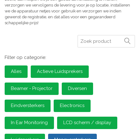
verzorgen we vervolgens de levering voor je op locatie, installeren
we de apparatuur netjes voor gebruik en verzorgen we indien
gewenst de registratie, en dat alles voor een gegarandeerd
schappelijke prijs!
Zoeken
Filter op categorie:
Alles
Actieve Luidsprekers
Beamer - Projector
Diversen
Eindversterkers
Electronics
In Ear Monitoring
LCD scherm / display