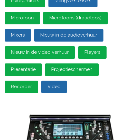
Luidsprekers
Mengversterkers
Microfoon
Microfoons (draadloos)
Mixers
Nieuw in de audioverhuur
Nieuw in de video verhuur
Players
Presentatie
Projectieschermen
Recorder
Video