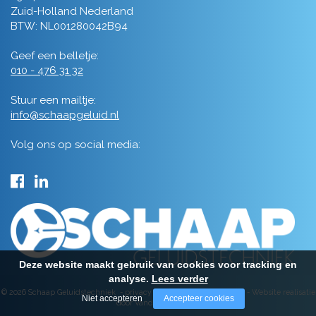
Zuid-Holland Nederland
BTW: NL001280042B94
Geef een belletje:
010 - 476 31 32
Stuur een mailtje:
info@schaapgeluid.nl
Volg ons op social media:
Deze website maakt gebruik van cookies voor tracking en
analyse.
Lees verder
© 2026 Schaap Geluidstechniek -
privacy
-
algemene voorwaarden
-
Website realisatie
Niet accepteren
Accepteer cookies
door Vanderperk Groep