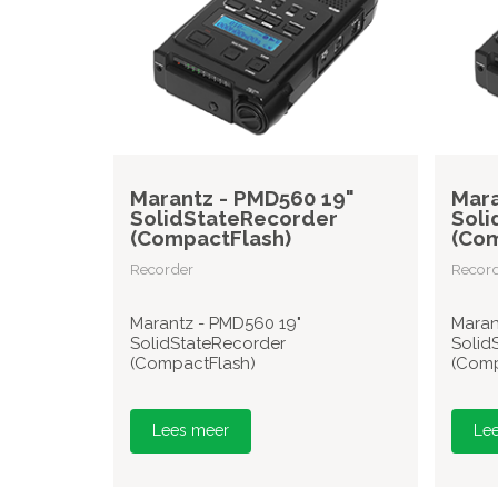
Marantz - PMD560 19"
Mara
SolidStateRecorder
Soli
(CompactFlash)
(Com
Recorder
Recor
Marantz - PMD560 19"
Maran
SolidStateRecorder
Solid
(CompactFlash)
(Comp
Lees meer
Le