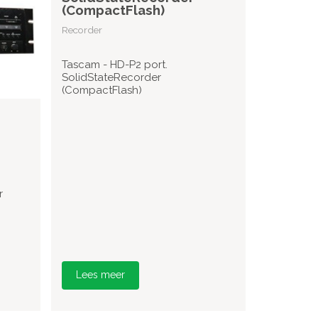
(CompactFlash)
Recorder
Tascam - HD-P2 port.
SolidStateRecorder
(CompactFlash)
r
Lees meer