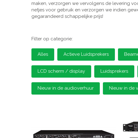
maken, verzorgen we vervolgens de levering voor
netjes voor gebruik en verzorgen we indien gewen
gegarandeerd schappelijke prijs!
Filter op categorie:
Alles
Actieve Luidsprekers
Beamer
LCD scherm / display
Luidsprekers
Nieuw in de audioverhuur
Nieuw in de 