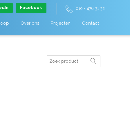
edIn
Facebook
010 - 476 31 32
koop
Over ons
Projecten
Contact
Zoeken