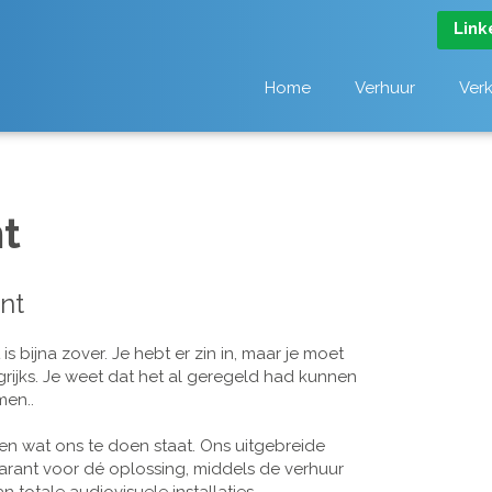
Link
Home
Verhuur
Ver
t
nt
 bijna zover. Je hebt er zin in, maar je moet
grijks. Je weet dat het al geregeld had kunnen
men..
n wat ons te doen staat. Ons uitgebreide
arant voor dé oplossing, middels de verhuur