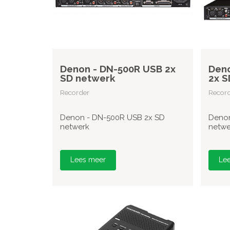
Denon - DN-500R USB 2x
Den
SD netwerk
2x S
Recorder
Recor
Denon - DN-500R USB 2x SD
Denon
netwerk
netwe
Lees meer
Le