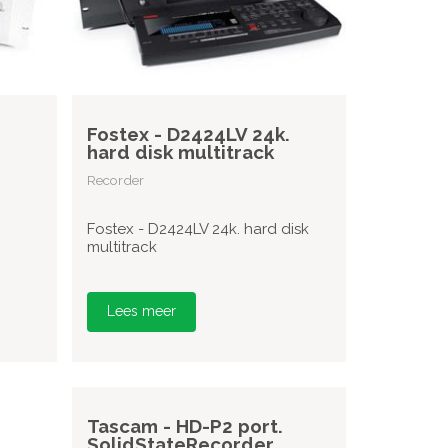
Fostex - D2424LV 24k.
hard disk multitrack
Recorder
Fostex - D2424LV 24k. hard disk
multitrack
Lees meer
Tascam - HD-P2 port.
SolidStateRecorder