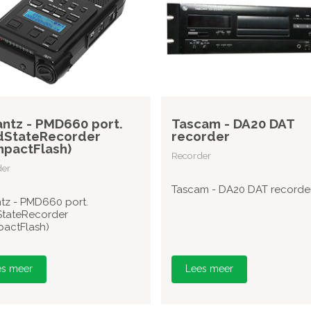
ntz - PMD660 port.
Tascam - DA20 DAT
dStateRecorder
recorder
pactFlash)
Recorder
der
Tascam - DA20 DAT recorde
tz - PMD660 port.
StateRecorder
actFlash)
es meer
Lees meer