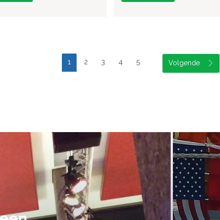
1
2
3
4
5
suele uitvoering van ons evene