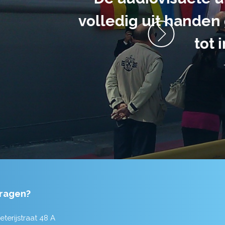
anrader! Alles
ragen?
eterijstraat 48 A