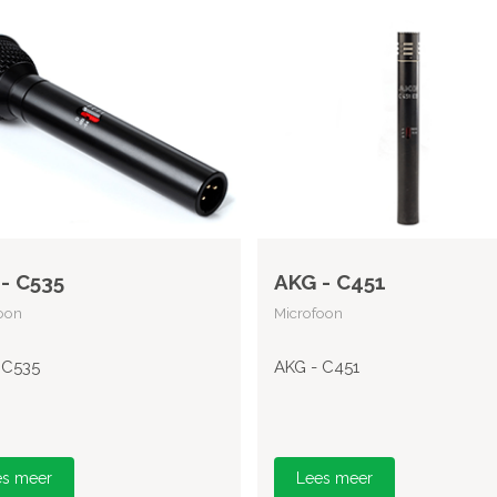
- C535
AKG - C451
oon
Microfoon
 C535
AKG - C451
es meer
Lees meer