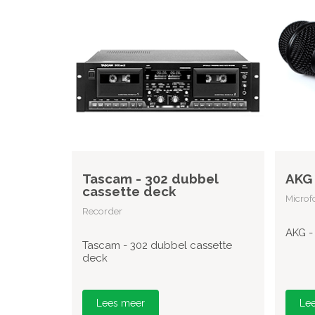
Tascam - 302 dubbel
AKG 
cassette deck
Microf
Recorder
AKG -
Tascam - 302 dubbel cassette
deck
Lees meer
Le