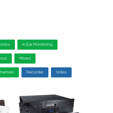
ronics
In Ear Monitoring
oos)
Mixers
schermen
Recorder
Video