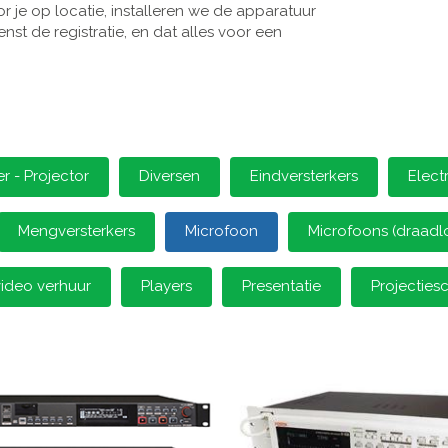
 je op locatie, installeren we de apparatuur
st de registratie, en dat alles voor een
 - Projector
Diversen
Eindversterkers
Elect
Mengversterkers
Microfoon
Microfoons (draadl
video verhuur
Players
Presentatie
Projectie