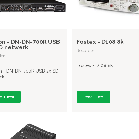
on - DN-DN-700R USB
Fostex - D108 8k
D netwerk
Recorder
der
Fostex - D108 8k
 - DN-DN-700R USB 2x SD
rk
es meer
Lees meer