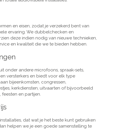
 totale audiovisuele installaties.
men en eisen, zodat je verzekerd bent van
suele ervaring. We dubbelchecken en
rzien deze indien nodig van nieuwe technieken,
vice en kwaliteit die we te bieden hebben.
ingen
it onder andere microfoons, spraak-sets,
n versterkers en biedt voor elk type
j aan bijeenkomsten, congressen,
es, kerkdiensten, uitvaarten of bijvoorbeeld
 feesten en partijen.
ijs
nstallaties, dat wat je het beste kunt gebruiken
, dan helpen we je een goede samenstelling te