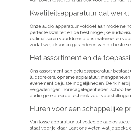
van zowel losse items als ook voor de verhuur van
Kwaliteitsapparatuur dat werkt
Onze audio apparatuur voldoet aan moderne nor
perfecte kwaliteit en de best mogelijke audiovi
optimaliseren voortdurend ons materieel en voo
zodat we je kunnen garanderen van de beste ser
Het assortiment en de toepass
Ons assortiment aan geluidsapparatuur bestaat u
luidsprekers, opname apparatuur, mengpanelen e
evenement de juiste mogelijkheden. Denk hierbi
vergaderingen, horecagelegenheden, schoolfeestj
audio gerelateerde techniek voor voorstellingen,
Huren voor een schappelijke pr
Van losse apparatuur tot volledige audiovisuele i
staat voor je klaar. Laat ons weten wat je zoekt