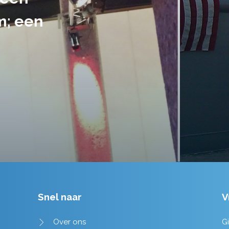
handen gegeven en dat is een a
tot in de puntjes verzorgd.
Tim de Lange
Snel naar
V
Over ons
Gi