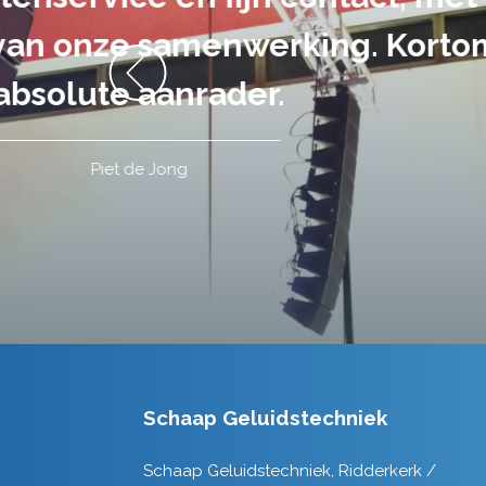
volledig uit 
Schaap Geluidstechniek
Schaap Geluidstechniek, Ridderkerk /