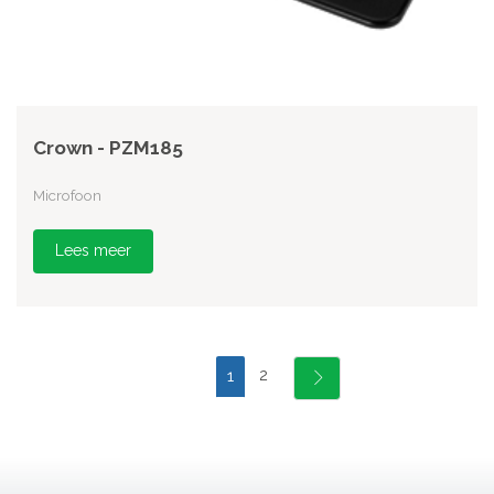
Crown - PZM185
Microfoon
Lees meer
2
1