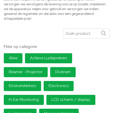
verzorgen we vervolgens de levering voor je op locatie, installeren
we de apparatuur netjes voor gebruik en verzorgen we indien
gewenst de registratie, en dat alles voor een gegarandeerd
schappelijke prijs!
Zoeken
Filter op categorie:
Alles
Actieve Luidsprekers
Beamer - Projector
Diversen
Eindversterkers
Electronics
In Ear Monitoring
LCD scherm / display