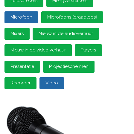
Luidsprekers
Mengversterkers
Microfoon
Microfoons (draadloos)
Mixers
Nieuw in de audioverhuur
Nieuw in de video verhuur
Players
Presentatie
Projectieschermen
Recorder
Video