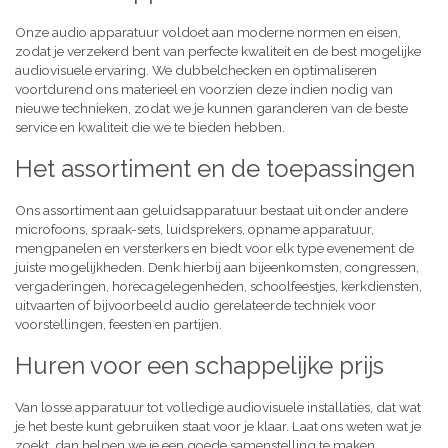
Onze audio apparatuur voldoet aan moderne normen en eisen,
zodat je verzekerd bent van perfecte kwaliteit en de best mogelijke
audiovisuele ervaring. We dubbelchecken en optimaliseren
voortdurend ons materieel en voorzien deze indien nodig van
nieuwe technieken, zodat we je kunnen garanderen van de beste
service en kwaliteit die we te bieden hebben.
Het assortiment en de toepassingen
Ons assortiment aan geluidsapparatuur bestaat uit onder andere
microfoons, spraak-sets, luidsprekers, opname apparatuur,
mengpanelen en versterkers en biedt voor elk type evenement de
juiste mogelijkheden. Denk hierbij aan bijeenkomsten, congressen,
vergaderingen, horecagelegenheden, schoolfeestjes, kerkdiensten,
uitvaarten of bijvoorbeeld audio gerelateerde techniek voor
voorstellingen, feesten en partijen.
Huren voor een schappelijke prijs
Van losse apparatuur tot volledige audiovisuele installaties, dat wat
je het beste kunt gebruiken staat voor je klaar. Laat ons weten wat je
zoekt, dan helpen we je een goede samenstelling te maken,