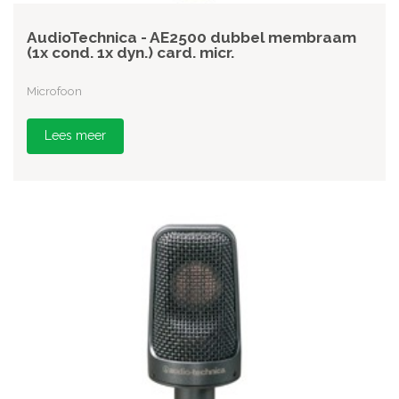
AudioTechnica - AE2500 dubbel membraam
(1x cond. 1x dyn.) card. micr.
Microfoon
Lees meer