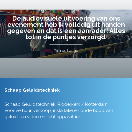
De audiovisuele uitvoering van ons
evenement heb ik volledig uit handen
gegeven en dat is een aanrader! Alles
tot in de puntjes verzorgd.
Tim de Lange
Schaap Geluidstechniek
Schaap Geluidstechniek, Ridderkerk / Rotterdam.
Voor verhuur, verkoop, installatie en onderhoud van
geluid- en video en licht apparatuur.