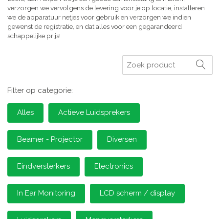
verzorgen we vervolgens de levering voor je op locatie, installeren
we de apparatuur netjes voor gebruik en verzorgen we indien
gewenst de registratie, en dat alles voor een gegarandeerd
schappelijke prijs!
Zoeken
Filter op categorie:
Alles
Actieve Luidsprekers
Beamer - Projector
Diversen
Eindversterkers
Electronics
In Ear Monitoring
LCD scherm / display