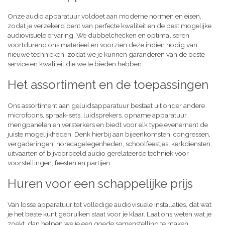
Onze audio apparatuur voldoet aan moderne normen en eisen,
zodat je verzekerd bent van perfecte kwaliteit en de best mogelijke
audiovisuele ervaring. We dubbelchecken en optimaliseren
voortdurend ons materieel en voorzien deze indien nodig van
nieuwe technieken, zodat we je kunnen garanderen van de beste
service en kwaliteit die we te bieden hebben.
Het assortiment en de toepassingen
Ons assortiment aan geluidsapparatuur bestaat uit onder andere
microfoons, spraak-sets, luidsprekers, opname apparatuur,
mengpanelen en versterkers en biedt voor elk type evenement de
juiste mogelijkheden. Denk hierbij aan bijeenkomsten, congressen,
vergaderingen, horecagelegenheden, schoolfeestjes, kerkdiensten,
uitvaarten of bijvoorbeeld audio gerelateerde techniek voor
voorstellingen, feesten en partijen.
Huren voor een schappelijke prijs
Van losse apparatuur tot volledige audiovisuele installaties, dat wat
je het beste kunt gebruiken staat voor je klaar. Laat ons weten wat je
zoekt, dan helpen we je een goede samenstelling te maken,