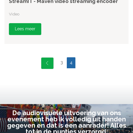
StreamIT - Maven video streaming encoder
Video
Lees meer
3
4
De audiovisuele uitvoering van ons
evenement heb ik volledig uit handen
gegeven en dat is een aanrader! Alles
tot in de puntjes verzorgd.