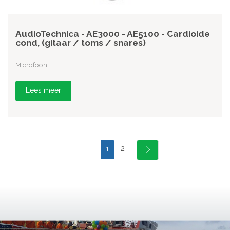
AudioTechnica - AE3000 - AE5100 - Cardioide
cond, (gitaar / toms / snares)
Microfoon
Lees meer
2
1