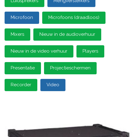
Luidsprekers
Mengversterkers
Microfoon
Microfoons (draadloos)
Mixers
Nieuw in de audioverhuur
Nieuw in de video verhuur
Players
Presentatie
Projectieschermen
Recorder
Video