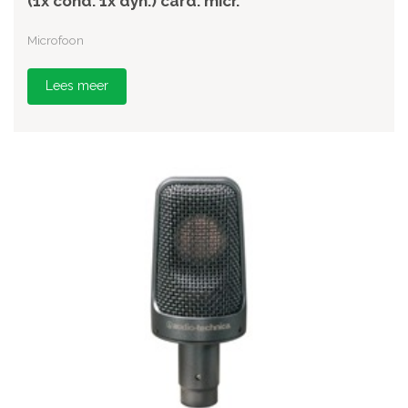
(1x cond. 1x dyn.) card. micr.
Microfoon
Lees meer