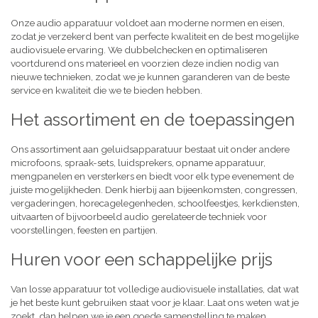
Onze audio apparatuur voldoet aan moderne normen en eisen,
zodat je verzekerd bent van perfecte kwaliteit en de best mogelijke
audiovisuele ervaring. We dubbelchecken en optimaliseren
voortdurend ons materieel en voorzien deze indien nodig van
nieuwe technieken, zodat we je kunnen garanderen van de beste
service en kwaliteit die we te bieden hebben.
Het assortiment en de toepassingen
Ons assortiment aan geluidsapparatuur bestaat uit onder andere
microfoons, spraak-sets, luidsprekers, opname apparatuur,
mengpanelen en versterkers en biedt voor elk type evenement de
juiste mogelijkheden. Denk hierbij aan bijeenkomsten, congressen,
vergaderingen, horecagelegenheden, schoolfeestjes, kerkdiensten,
uitvaarten of bijvoorbeeld audio gerelateerde techniek voor
voorstellingen, feesten en partijen.
Huren voor een schappelijke prijs
Van losse apparatuur tot volledige audiovisuele installaties, dat wat
je het beste kunt gebruiken staat voor je klaar. Laat ons weten wat je
zoekt, dan helpen we je een goede samenstelling te maken,