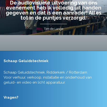
De audiovisuele uitvoering van ons
evenement heb ik volledig uit handen
gegeven en dat is een aanrader! Alles
tot in de puntjes verzorgd.
Tim de Lange
Schaap Geluidstechniek
Schaap Geluidstechniek, Ridderkerk / Rotterdam.
Voor verhuur, verkoop, installatie en onderhoud van
geluid- en video en licht apparatuur.
Vragen?