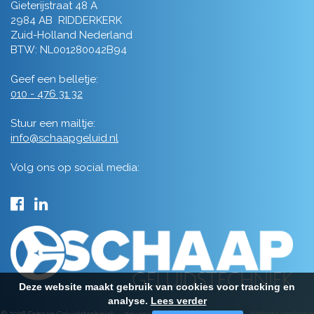
Gieterijstraat 48 A
2984 AB RIDDERKERK
Zuid-Holland Nederland
BTW: NL001280042B94
Geef een belletje:
010 - 476 31 32
Stuur een mailtje:
info@schaapgeluid.nl
Volg ons op social media:
Deze website maakt gebruik van cookies voor tracking en
analyse.
Lees verder
© 2026 Schaap Geluidstechniek -
privacy
-
algemene voorwaarden
-
Website realisatie