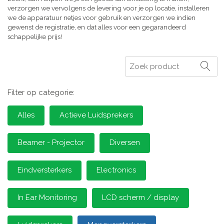
verzorgen we vervolgens de levering voor je op locatie, installeren
we de apparatuur netjes voor gebruik en verzorgen we indien
gewenst de registratie, en dat alles voor een gegarandeerd
schappelijke prijs!
Zoeken
Filter op categorie:
Alles
Actieve Luidsprekers
Beamer - Projector
Diversen
Eindversterkers
Electronics
In Ear Monitoring
LCD scherm / display