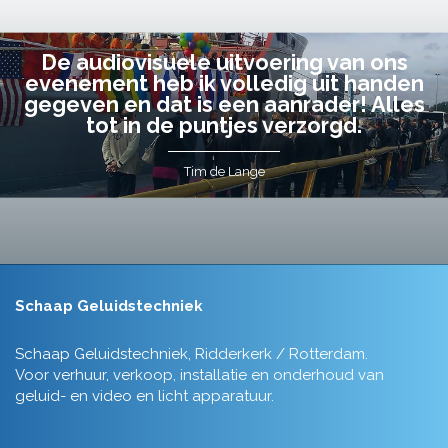
De audiovisuele uitvoering van ons
evenement heb ik volledig uit handen
gegeven en dat is een aanrader! Alles
tot in de puntjes verzorgd.
Tim de Lange
Schaap Geluidstechniek
Schaap Geluidstechniek, Ridderkerk / Rotterdam.
Voor verhuur, verkoop, installatie en onderhoud van
geluid- en video en licht apparatuur.