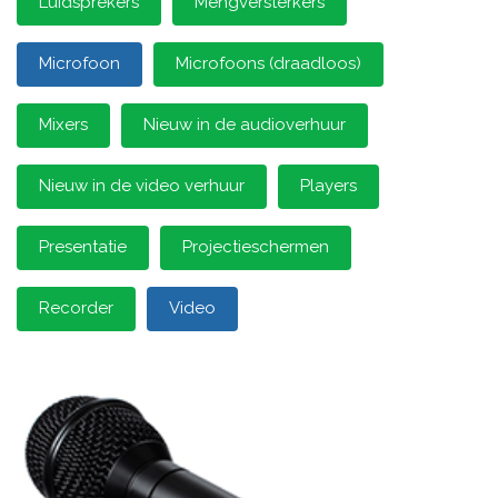
Luidsprekers
Mengversterkers
Microfoon
Microfoons (draadloos)
Mixers
Nieuw in de audioverhuur
Nieuw in de video verhuur
Players
Presentatie
Projectieschermen
Recorder
Video