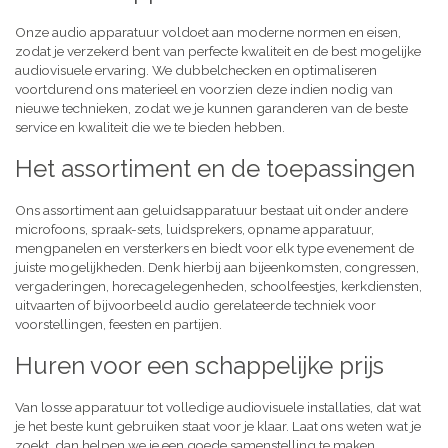
Onze audio apparatuur voldoet aan moderne normen en eisen,
zodat je verzekerd bent van perfecte kwaliteit en de best mogelijke
audiovisuele ervaring. We dubbelchecken en optimaliseren
voortdurend ons materieel en voorzien deze indien nodig van
nieuwe technieken, zodat we je kunnen garanderen van de beste
service en kwaliteit die we te bieden hebben.
Het assortiment en de toepassingen
Ons assortiment aan geluidsapparatuur bestaat uit onder andere
microfoons, spraak-sets, luidsprekers, opname apparatuur,
mengpanelen en versterkers en biedt voor elk type evenement de
juiste mogelijkheden. Denk hierbij aan bijeenkomsten, congressen,
vergaderingen, horecagelegenheden, schoolfeestjes, kerkdiensten,
uitvaarten of bijvoorbeeld audio gerelateerde techniek voor
voorstellingen, feesten en partijen.
Huren voor een schappelijke prijs
Van losse apparatuur tot volledige audiovisuele installaties, dat wat
je het beste kunt gebruiken staat voor je klaar. Laat ons weten wat je
zoekt, dan helpen we je een goede samenstelling te maken,