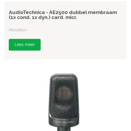
AudioTechnica - AE2500 dubbel membraam
(1x cond. 1x dyn.) card. micr.
Microfoon
Lees meer