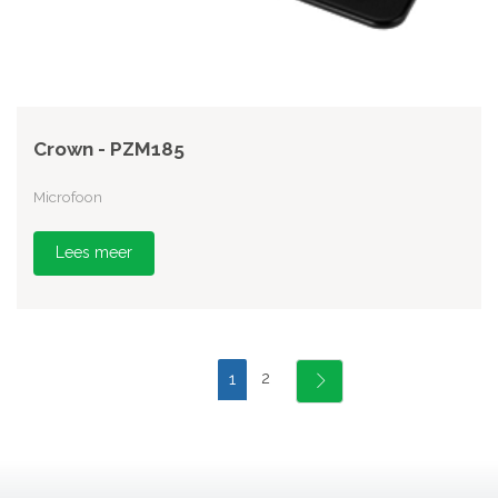
Crown - PZM185
Microfoon
Lees meer
2
1