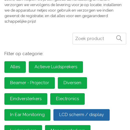
verzorgen we vervolgens de levering voor je op locatie, installeren
we de apparatuur netjes voor gebruik en verzorgen we indien
gewenst de registratie, en dat alles voor een gegarandeerd
schappelijke prijs!
Zoeken
Filter op categorie:
Alles
Actieve Luidsprekers
Beamer - Projector
Diversen
Eindversterkers
Electronics
In Ear Monitoring
LCD scherm / display