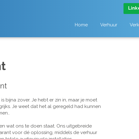
Link
Home
Verhuur
Ver
t
nt
 bijna zover. Je hebt er zin in, maar je moet
grijks. Je weet dat het al geregeld had kunnen
men..
n wat ons te doen staat. Ons uitgebreide
arant voor dé oplossing, middels de verhuur