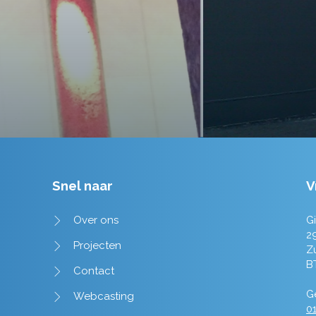
Tim de Lange
Snel naar
V
Over ons
Gi
2
Projecten
Z
B
Contact
Ge
Webcasting
01