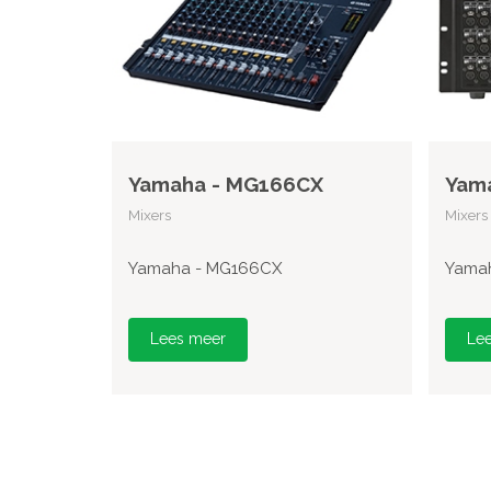
Yamaha - MG166CX
Yama
Mixers
Mixers
Yamaha - MG166CX
Yamah
Lees meer
Le