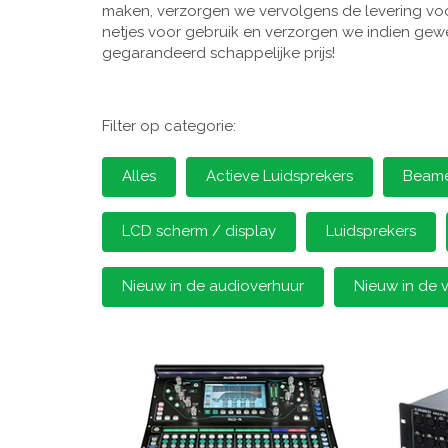
maken, verzorgen we vervolgens de levering voor
netjes voor gebruik en verzorgen we indien gewen
gegarandeerd schappelijke prijs!
Filter op categorie:
Alles
Actieve Luidsprekers
Beamer
LCD scherm / display
Luidsprekers
Nieuw in de audioverhuur
Nieuw in de 