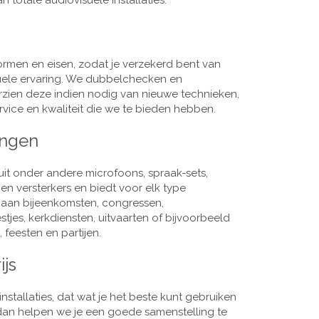
 totale audiovisuele installaties.
men en eisen, zodat je verzekerd bent van
suele ervaring. We dubbelchecken en
rzien deze indien nodig van nieuwe technieken,
vice en kwaliteit die we te bieden hebben.
ingen
it onder andere microfoons, spraak-sets,
n versterkers en biedt voor elk type
j aan bijeenkomsten, congressen,
es, kerkdiensten, uitvaarten of bijvoorbeeld
 feesten en partijen.
ijs
nstallaties, dat wat je het beste kunt gebruiken
, dan helpen we je een goede samenstelling te