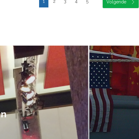
1
2
3
4
5
suele uitvoering van ons evene
handen gegeven en dat is een a
tot in de puntjes verzorgd.