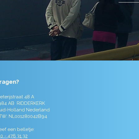
ragen?
eterijstraat 48 A
984 AB RIDDERKERK
uid-Holland Nederland
TW: NL001280042B94
ef een belletje:
0 - 476 31 32