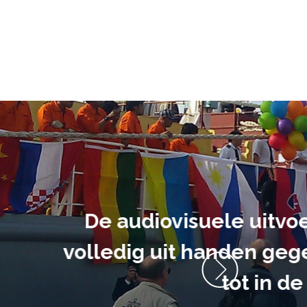
ment heb ik
anrader! Alles