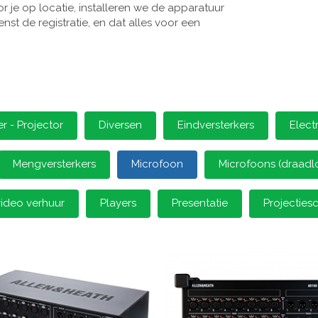
 je op locatie, installeren we de apparatuur
st de registratie, en dat alles voor een
 - Projector
Diversen
Eindversterkers
Elect
Mengversterkers
Microfoon
Microfoons (draadl
video verhuur
Players
Presentatie
Projectie