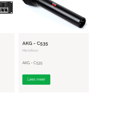
AKG - C535
Microfoon
AKG - C535
Lees meer