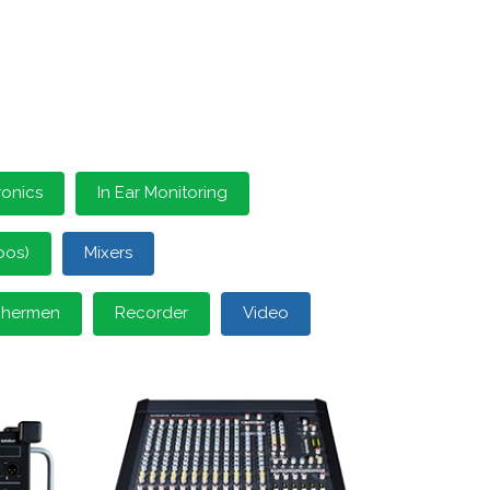
ronics
In Ear Monitoring
oos)
Mixers
schermen
Recorder
Video