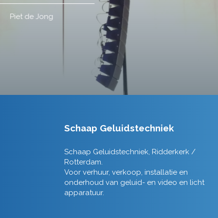
Schaap Geluidstechniek
Schaap Geluidstechniek, Ridderkerk /
Rotterdam.
Voor verhuur, verkoop, installatie en
onderhoud van geluid- en video en licht
apparatuur.