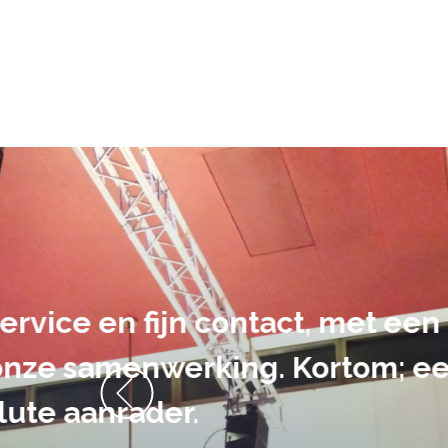
De audiovi
volledig uit 