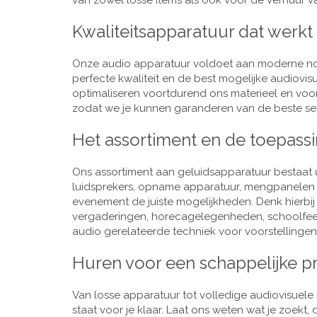
van zowel losse items als ook voor de verhuur van
Kwaliteitsapparatuur dat werkt
Onze audio apparatuur voldoet aan moderne nor
perfecte kwaliteit en de best mogelijke audiovi
optimaliseren voortdurend ons materieel en voo
zodat we je kunnen garanderen van de beste ser
Het assortiment en de toepass
Ons assortiment aan geluidsapparatuur bestaat u
luidsprekers, opname apparatuur, mengpanelen e
evenement de juiste mogelijkheden. Denk hierbi
vergaderingen, horecagelegenheden, schoolfeestj
audio gerelateerde techniek voor voorstellingen,
Huren voor een schappelijke pr
Van losse apparatuur tot volledige audiovisuele i
staat voor je klaar. Laat ons weten wat je zoekt