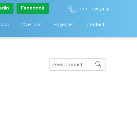
edIn
Facebook
010 - 476 31 32
koop
Over ons
Projecten
Contact
Zoeken