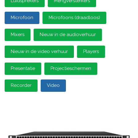
Luidsprekers
Mengversterkers
Microfoon
Microfoons (draadloos)
Mixers
Nieuw in de audioverhuur
Nieuw in de video verhuur
Players
Presentatie
Projectieschermen
Recorder
Video