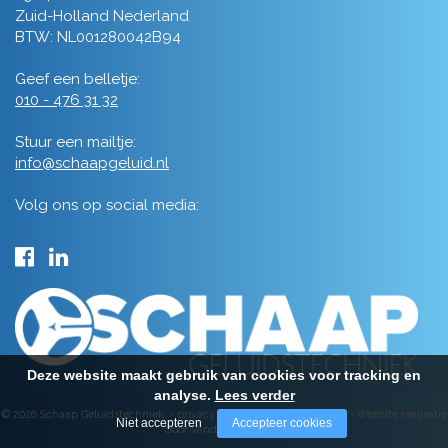
Zuid-Holland Nederland
BTW: NL001280042B94
Geef een belletje:
010 - 476 31 32
Stuur een mailtje:
info@schaapgeluid.nl
Volg ons op social media:
Deze website maakt gebruik van cookies voor tracking en
analyse.
Lees verder
© 2026 Schaap Geluidstechniek -
privacy
-
algemene voorwaarden
-
Website realisatie
Niet accepteren
Accepteer cookies
door Vanderperk Groep