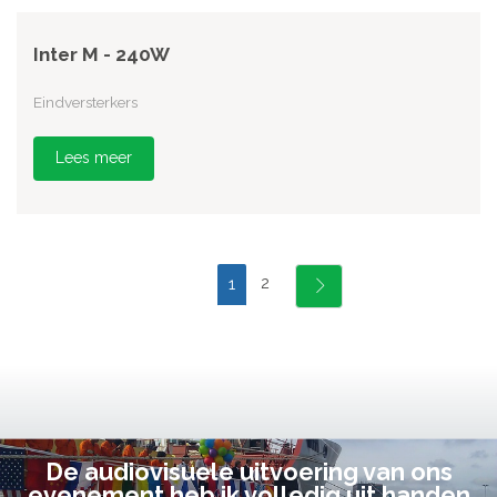
Inter M - 240W
Eindversterkers
Lees meer
2
1
De audiovisuele uitvoering van ons
evenement heb ik volledig uit handen