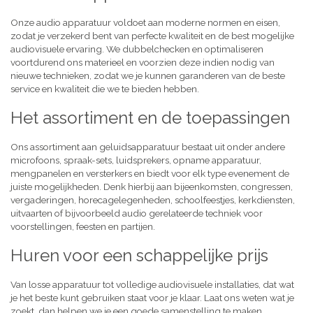
Onze audio apparatuur voldoet aan moderne normen en eisen,
zodat je verzekerd bent van perfecte kwaliteit en de best mogelijke
audiovisuele ervaring. We dubbelchecken en optimaliseren
voortdurend ons materieel en voorzien deze indien nodig van
nieuwe technieken, zodat we je kunnen garanderen van de beste
service en kwaliteit die we te bieden hebben.
Het assortiment en de toepassingen
Ons assortiment aan geluidsapparatuur bestaat uit onder andere
microfoons, spraak-sets, luidsprekers, opname apparatuur,
mengpanelen en versterkers en biedt voor elk type evenement de
juiste mogelijkheden. Denk hierbij aan bijeenkomsten, congressen,
vergaderingen, horecagelegenheden, schoolfeestjes, kerkdiensten,
uitvaarten of bijvoorbeeld audio gerelateerde techniek voor
voorstellingen, feesten en partijen.
Huren voor een schappelijke prijs
Van losse apparatuur tot volledige audiovisuele installaties, dat wat
je het beste kunt gebruiken staat voor je klaar. Laat ons weten wat je
zoekt, dan helpen we je een goede samenstelling te maken,