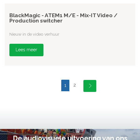
BlackMagic - ATEM1 M/E - Mix-IT Video /
Production switcher
Nieuw in de video verhuur
Lees meer
2
1
De audiovisuele uitvoering van ons