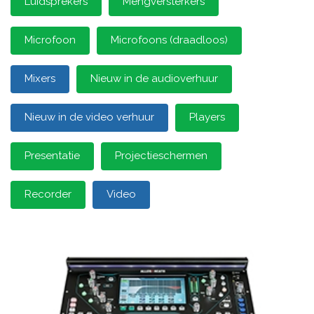
Luidsprekers
Mengversterkers
Microfoon
Microfoons (draadloos)
Mixers
Nieuw in de audioverhuur
Nieuw in de video verhuur
Players
Presentatie
Projectieschermen
Recorder
Video