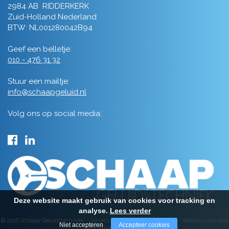
2984 AB RIDDERKERK
Zuid-Holland Nederland
BTW: NL001280042B94
Geef een belletje:
010 - 476 31 32
Stuur een mailtje:
info@schaapgeluid.nl
Volg ons op social media:
Deze website maakt gebruik van cookies voor tracking en
analyse.
Lees verder
© 2026 Schaap Geluidstechniek -
privacy
-
algemene voorwaarden
-
Website realisatie
Niet accepteren
Accepteer cookies
door Vanderperk Groep