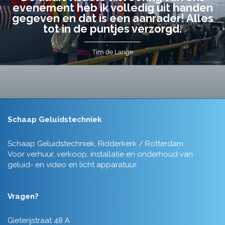
evenement heb ik volledig uit handen
gegeven en dat is een aanrader! Alles
tot in de puntjes verzorgd.
Tim de Lange
Schaap Geluidstechniek
Schaap Geluidstechniek, Ridderkerk / Rotterdam.
Voor verhuur, verkoop, installatie en onderhoud van
geluid- en video en licht apparatuur.
Vragen?
Gieterijstraat 48 A