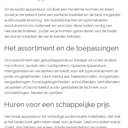
Onze audio apparatuur voldoet aan moderne normen en eisen,
zodat je verzekerd bent van perfecte kwaliteit en de best mogelijke
audiovisuele ervaring. We dubbelchecken en optimaliseren
voortdurend ons materieel en voorzien deze indien nodig van
nieuwe technieken, zodat we je kunnen garanderen van de beste
service en kwaliteit die we te bieden hebben.
Het assortiment en de toepassingen
Ons assortiment aan geluidsapparatuur bestaat uit onder andere
microfoons, spraak-sets, luidsprekers, opname apparatuur,
mengpanelen en versterkers en biedt voor elk type evenement de
juiste mogelijkheden. Denk hierbij aan bijeenkomsten, congressen,
vergaderingen, horecagelegenheden, schoolfeestjes, kerkdiensten,
uitvaarten of bijvoorbeeld audio gerelateerde techniek voor
voorstellingen, feesten en partijen.
Huren voor een schappelijke prijs
Van losse apparatuur tot volledige audiovisuele installaties, dat wat
je het beste kunt gebruiken staat voor je klaar. Laat ons weten wat je
zoekt, dan helpen we je een goede samenstelling te maken,