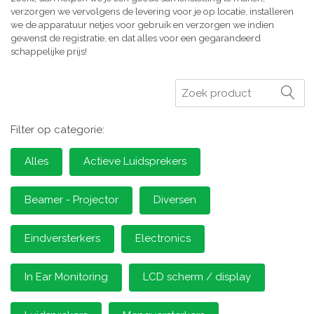
verzorgen we vervolgens de levering voor je op locatie, installeren
we de apparatuur netjes voor gebruik en verzorgen we indien
gewenst de registratie, en dat alles voor een gegarandeerd
schappelijke prijs!
Zoeken
Filter op categorie:
Alles
Actieve Luidsprekers
Beamer - Projector
Diversen
Eindversterkers
Electronics
In Ear Monitoring
LCD scherm / display