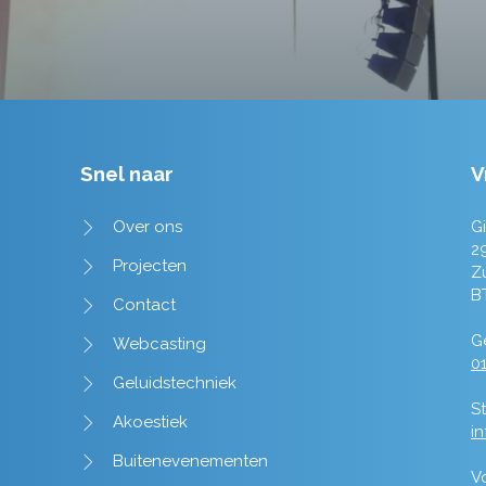
Snel naar
V
Over ons
Gi
2
Projecten
Z
B
Contact
Ge
Webcasting
01
Geluidstechniek
St
Akoestiek
i
Buitenevenementen
V