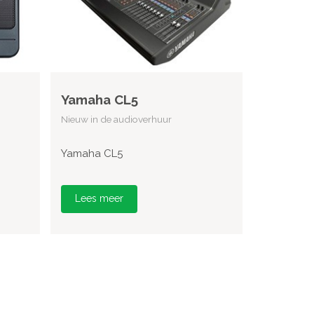
Yamaha CL5
Nieuw in de audioverhuur
Yamaha CL5
Lees meer