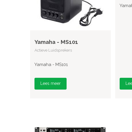
Yamah
Yamaha - MS101
Actieve Luidsprekers
Yamaha - MS101
Lees meer
Le