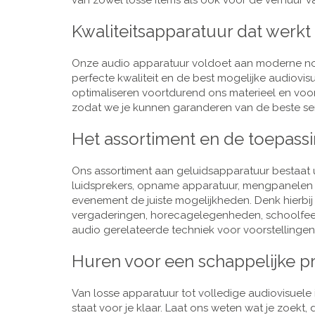
van zowel losse items als ook voor de verhuur van
Kwaliteitsapparatuur dat werkt
Onze audio apparatuur voldoet aan moderne nor
perfecte kwaliteit en de best mogelijke audiovi
optimaliseren voortdurend ons materieel en voo
zodat we je kunnen garanderen van de beste ser
Het assortiment en de toepass
Ons assortiment aan geluidsapparatuur bestaat u
luidsprekers, opname apparatuur, mengpanelen e
evenement de juiste mogelijkheden. Denk hierbi
vergaderingen, horecagelegenheden, schoolfeestj
audio gerelateerde techniek voor voorstellingen,
Huren voor een schappelijke pr
Van losse apparatuur tot volledige audiovisuele i
staat voor je klaar. Laat ons weten wat je zoekt