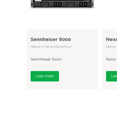
Sennheiser 6000
Nex
Nieuw in de audioverhuur
Nieuw 
Sennheiser 6000
Nexo
Lees meer
Le