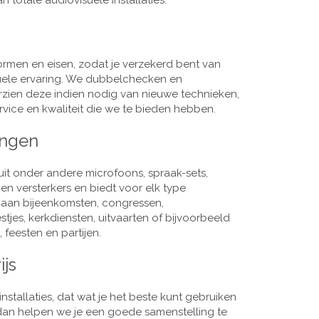
 totale audiovisuele installaties.
men en eisen, zodat je verzekerd bent van
suele ervaring. We dubbelchecken en
rzien deze indien nodig van nieuwe technieken,
vice en kwaliteit die we te bieden hebben.
ingen
it onder andere microfoons, spraak-sets,
n versterkers en biedt voor elk type
j aan bijeenkomsten, congressen,
es, kerkdiensten, uitvaarten of bijvoorbeeld
 feesten en partijen.
ijs
nstallaties, dat wat je het beste kunt gebruiken
, dan helpen we je een goede samenstelling te