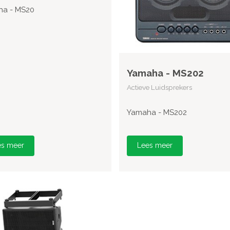
a - MS20
Yamaha - MS202
Actieve Luidsprekers
Yamaha - MS202
es meer
Lees meer