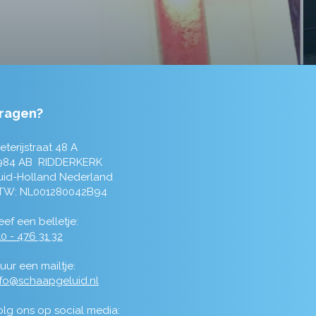
ragen?
eterijstraat 48 A
984 AB RIDDERKERK
uid-Holland Nederland
TW: NL001280042B94
ef een belletje:
0 - 476 31 32
uur een mailtje:
nfo@schaapgeluid.nl
olg ons op social media: