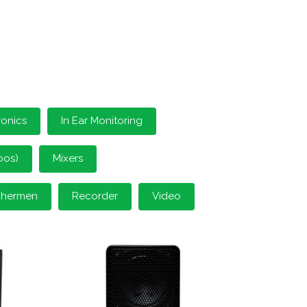
ronics
In Ear Monitoring
oos)
Mixers
schermen
Recorder
Video