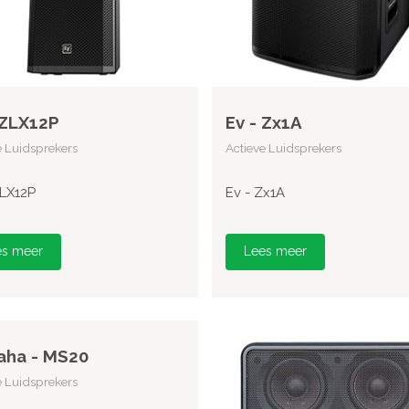
 ZLX12P
Ev - Zx1A
e Luidsprekers
Actieve Luidsprekers
ZLX12P
Ev - Zx1A
es meer
Lees meer
aha - MS20
e Luidsprekers