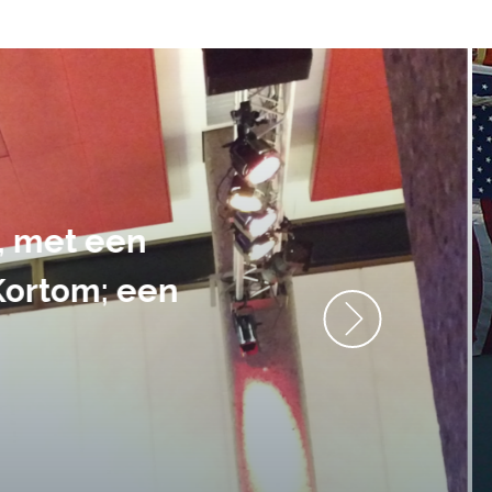
ment heb ik
anrader! Alles