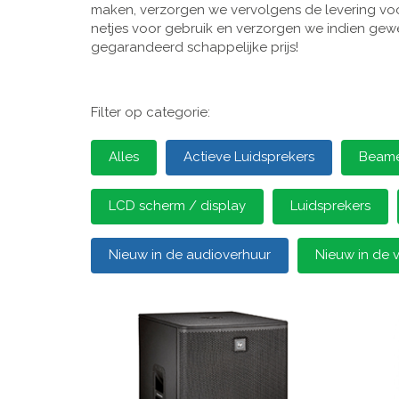
maken, verzorgen we vervolgens de levering voor
netjes voor gebruik en verzorgen we indien gewen
gegarandeerd schappelijke prijs!
Filter op categorie:
Alles
Actieve Luidsprekers
Beamer
LCD scherm / display
Luidsprekers
Nieuw in de audioverhuur
Nieuw in de 