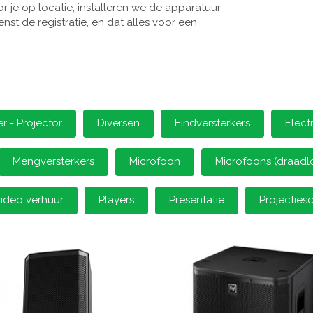
 je op locatie, installeren we de apparatuur
st de registratie, en dat alles voor een
 - Projector
Diversen
Eindversterkers
Elect
Mengversterkers
Microfoon
Microfoons (draadl
video verhuur
Players
Presentatie
Projectie