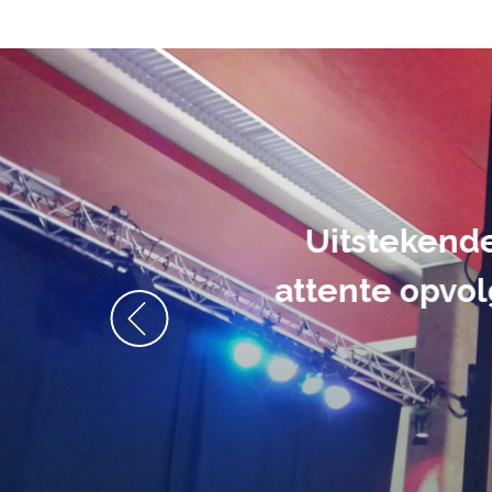
De audiovi
volledig uit 