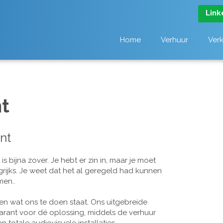
Link
Home
Verhuur
Ver
t
nt
 bijna zover. Je hebt er zin in, maar je moet
grijks. Je weet dat het al geregeld had kunnen
men..
n wat ons te doen staat. Ons uitgebreide
arant voor dé oplossing, middels de verhuur