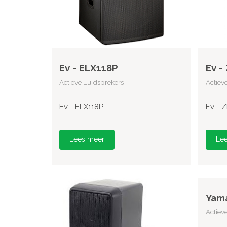
Ev - ELX118P
Ev -
Actieve Luidsprekers
Actiev
Ev - ELX118P
Ev - 
Lees meer
Le
Yam
Actiev