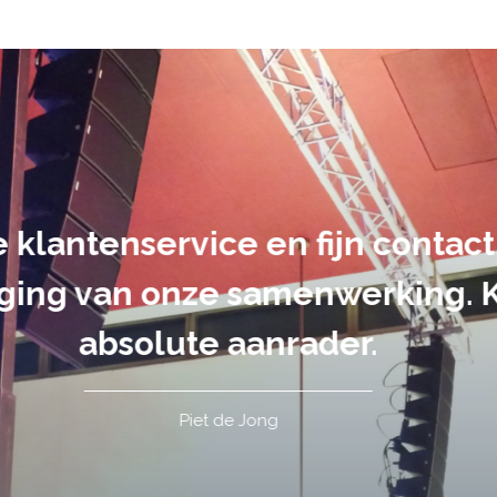
suele uitvoering van ons evene
handen gegeven en dat is een a
tot in de puntjes verzorgd.
Tim de Lange