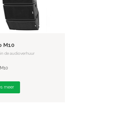
o M10
in de audioverhuur
 M10
es meer