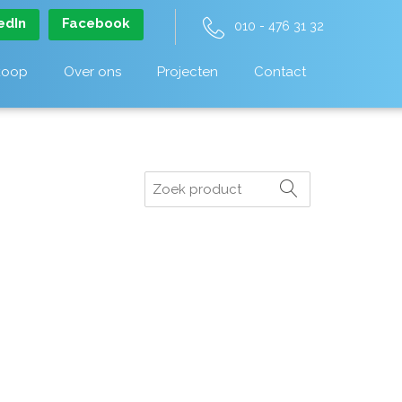
edIn
Facebook
010 - 476 31 32
koop
Over ons
Projecten
Contact
Zoeken