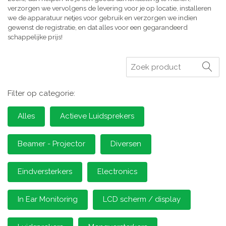
verzorgen we vervolgens de levering voor je op locatie, installeren
we de apparatuur netjes voor gebruik en verzorgen we indien
gewenst de registratie, en dat alles voor een gegarandeerd
schappelijke prijs!
Zoeken
Filter op categorie:
Alles
Actieve Luidsprekers
Beamer - Projector
Diversen
Eindversterkers
Electronics
In Ear Monitoring
LCD scherm / display