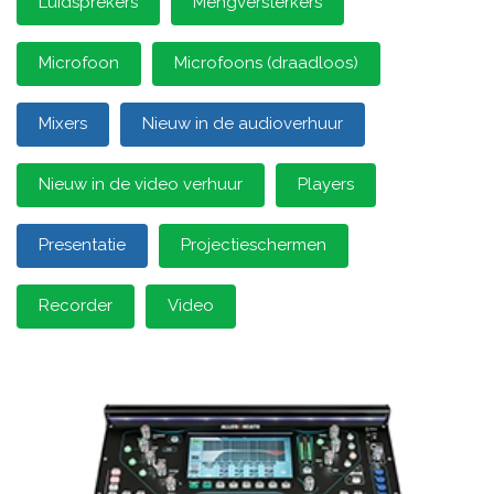
Luidsprekers
Mengversterkers
Microfoon
Microfoons (draadloos)
Mixers
Nieuw in de audioverhuur
Nieuw in de video verhuur
Players
Presentatie
Projectieschermen
Recorder
Video