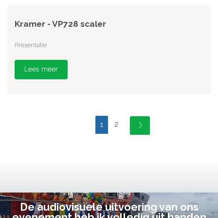
Kramer - VP728 scaler
Presentatie
Lees meer
2
1
De audiovisuele uitvoering van ons
evenement heb ik volledig uit handen