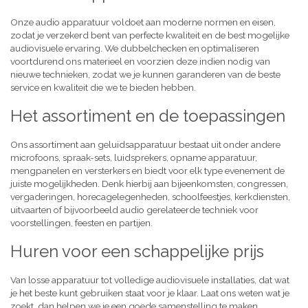
Onze audio apparatuur voldoet aan moderne normen en eisen,
zodat je verzekerd bent van perfecte kwaliteit en de best mogelijke
audiovisuele ervaring. We dubbelchecken en optimaliseren
voortdurend ons materieel en voorzien deze indien nodig van
nieuwe technieken, zodat we je kunnen garanderen van de beste
service en kwaliteit die we te bieden hebben.
Het assortiment en de toepassingen
Ons assortiment aan geluidsapparatuur bestaat uit onder andere
microfoons, spraak-sets, luidsprekers, opname apparatuur,
mengpanelen en versterkers en biedt voor elk type evenement de
juiste mogelijkheden. Denk hierbij aan bijeenkomsten, congressen,
vergaderingen, horecagelegenheden, schoolfeestjes, kerkdiensten,
uitvaarten of bijvoorbeeld audio gerelateerde techniek voor
voorstellingen, feesten en partijen.
Huren voor een schappelijke prijs
Van losse apparatuur tot volledige audiovisuele installaties, dat wat
je het beste kunt gebruiken staat voor je klaar. Laat ons weten wat je
zoekt, dan helpen we je een goede samenstelling te maken,