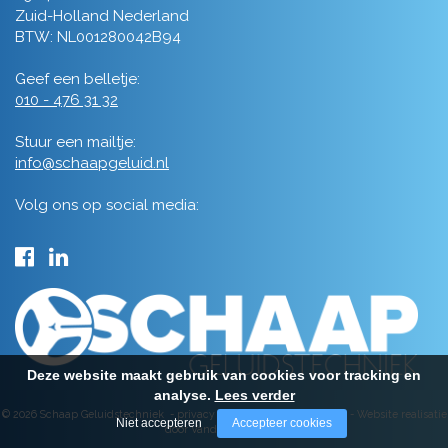
Zuid-Holland Nederland
BTW: NL001280042B94
Geef een belletje:
010 - 476 31 32
Stuur een mailtje:
info@schaapgeluid.nl
Volg ons op social media:
Deze website maakt gebruik van cookies voor tracking en
analyse.
Lees verder
© 2026 Schaap Geluidstechniek -
privacy
-
algemene voorwaarden
-
Website realisatie
Niet accepteren
Accepteer cookies
door Vanderperk Groep