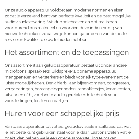
Onze audio apparatuur voldoet aan moderne normen en eisen,
zodat je verzekerd bent van perfecte kwaliteit en de best mogelijke
audiovisuele ervaring. We dubbelchecken en optimaliseren
voortdurend ons materieel en voorzien deze indien nodig van
nieuwe technieken, zodat we je kunnen garanderen van de beste
service en kwaliteit die we te bieden hebben.
Het assortiment en de toepassingen
Ons assortiment aan geluidsapparatuur bestaat uit onder andere
microfoons, spraak-sets, luidsprekers, opname apparatuur,
mengpanelen en versterkers en biedt voor elk type evenement de
juiste mogelijkheden. Denk hierbij aan bijeenkomsten, congressen,
vergaderingen, horecagelegenheden, schoolfeestjes, kerkdiensten,
uitvaarten of bijvoorbeeld audio gerelateerde techniek voor
voorstellingen, feesten en partijen.
Huren voor een schappelijke prijs
Van losse apparatuur tot volledige audiovisuele installaties, dat wat
je het beste kunt gebruiken staat voor je klaar. Laat ons weten wat je
zoekt, dan helpen we je een goede samenstelling te maken,