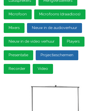
Luidsprekers
Mengversterkers
Microfoon
Microfoons (draadloos)
Mixers
Nieuw in de audioverhuur
Nieuw in de video verhuur
Players
Presentatie
Projectieschermen
Recorder
Video