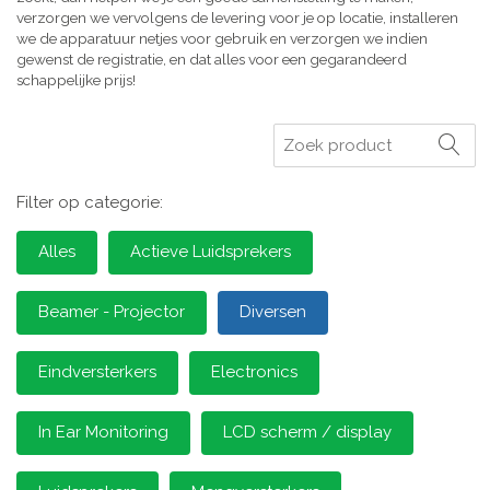
verzorgen we vervolgens de levering voor je op locatie, installeren
we de apparatuur netjes voor gebruik en verzorgen we indien
gewenst de registratie, en dat alles voor een gegarandeerd
schappelijke prijs!
Zoeken
Filter op categorie:
Alles
Actieve Luidsprekers
Beamer - Projector
Diversen
Eindversterkers
Electronics
In Ear Monitoring
LCD scherm / display