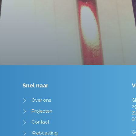
Tim de Lange
Snel naar
V
Over ons
Gi
2
Projecten
Z
B
Contact
Ge
Webcasting