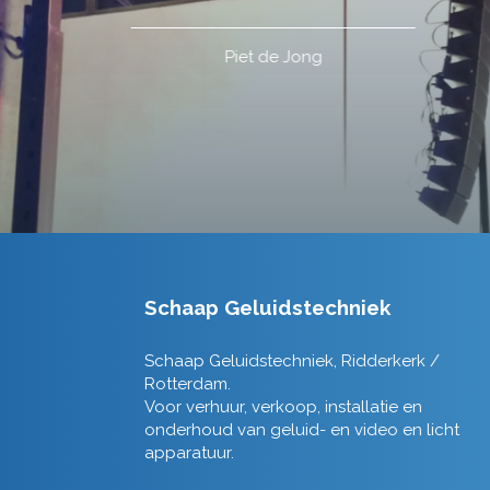
Schaap Geluidstechniek
Schaap Geluidstechniek, Ridderkerk /
Rotterdam.
Voor verhuur, verkoop, installatie en
onderhoud van geluid- en video en licht
apparatuur.