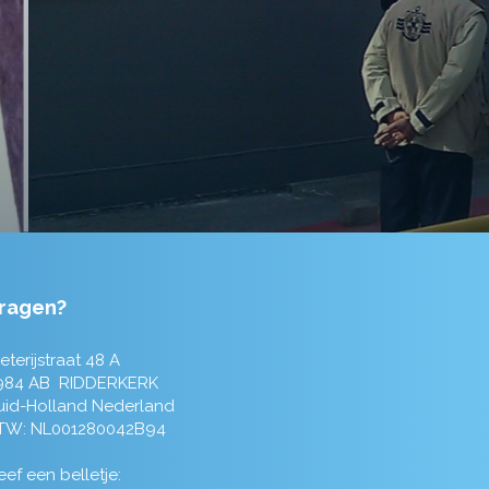
ragen?
eterijstraat 48 A
984 AB RIDDERKERK
uid-Holland Nederland
TW: NL001280042B94
ef een belletje: