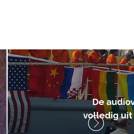
ment heb ik
anrader! Alles