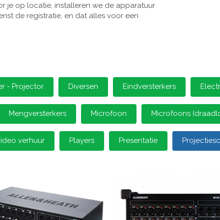
 je op locatie, installeren we de apparatuur
st de registratie, en dat alles voor een
 - Projector
Diversen
Eindversterkers
Elect
Mengversterkers
Microfoon
Microfoons (draadl
video verhuur
Players
Presentatie
Projectie