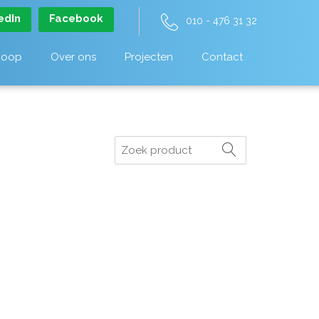
edIn
Facebook
010 - 476 31 32
koop
Over ons
Projecten
Contact
Zoeken