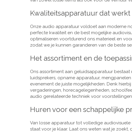
van zowel losse items als ook voor de verhuur van
Kwaliteitsapparatuur dat werkt
Onze audio apparatuur voldoet aan moderne nor
perfecte kwaliteit en de best mogelijke audiovi
optimaliseren voortdurend ons materieel en voo
zodat we je kunnen garanderen van de beste ser
Het assortiment en de toepass
Ons assortiment aan geluidsapparatuur bestaat u
luidsprekers, opname apparatuur, mengpanelen e
evenement de juiste mogelijkheden. Denk hierbi
vergaderingen, horecagelegenheden, schoolfeestj
audio gerelateerde techniek voor voorstellingen,
Huren voor een schappelijke pr
Van losse apparatuur tot volledige audiovisuele i
staat voor je klaar. Laat ons weten wat je zoekt