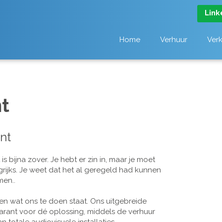
Link
Home
Verhuur
Ver
t
nt
 bijna zover. Je hebt er zin in, maar je moet
grijks. Je weet dat het al geregeld had kunnen
men..
n wat ons te doen staat. Ons uitgebreide
arant voor dé oplossing, middels de verhuur