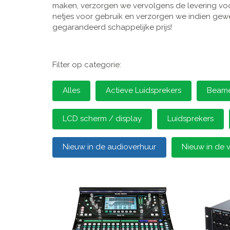
maken, verzorgen we vervolgens de levering voor
netjes voor gebruik en verzorgen we indien gewen
gegarandeerd schappelijke prijs!
Filter op categorie:
Alles
Actieve Luidsprekers
Beamer
LCD scherm / display
Luidsprekers
Nieuw in de audioverhuur
Nieuw in de 