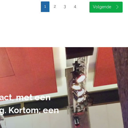
1
2
3
4
suele uitvoering van ons evene
handen gegeven en dat is een a
tot in de puntjes verzorgd.