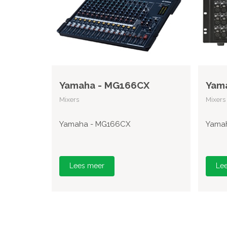
Yamaha - MG166CX
Yama
Mixers
Mixers
Yamaha - MG166CX
Yamah
Lees meer
Le