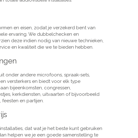
 totale audiovisuele installaties.
men en eisen, zodat je verzekerd bent van
suele ervaring. We dubbelchecken en
rzien deze indien nodig van nieuwe technieken,
vice en kwaliteit die we te bieden hebben.
ingen
it onder andere microfoons, spraak-sets,
n versterkers en biedt voor elk type
j aan bijeenkomsten, congressen,
es, kerkdiensten, uitvaarten of bijvoorbeeld
 feesten en partijen.
ijs
nstallaties, dat wat je het beste kunt gebruiken
, dan helpen we je een goede samenstelling te