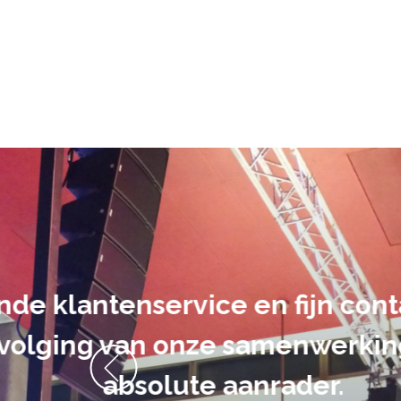
De audiovi
volledig uit 