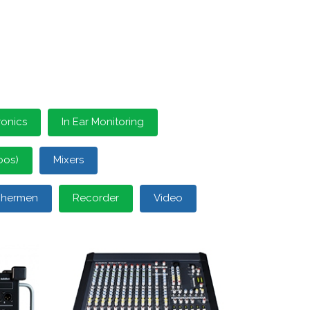
ronics
In Ear Monitoring
oos)
Mixers
schermen
Recorder
Video