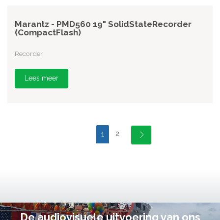
Marantz - PMD560 19" SolidStateRecorder
(CompactFlash)
Recorder
Lees meer
2
1
De audiovisuele uitvoering van ons