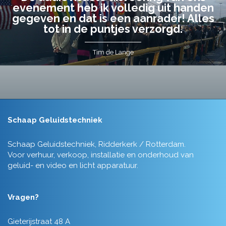
evenement heb ik volledig uit handen
gegeven en dat is een aanrader! Alles
tot in de puntjes verzorgd.
Tim de Lange
Schaap Geluidstechniek
Schaap Geluidstechniek, Ridderkerk / Rotterdam.
Voor verhuur, verkoop, installatie en onderhoud van
geluid- en video en licht apparatuur.
Vragen?
Gieterijstraat 48 A