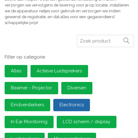
verzorgen we vervolgens de levering voor je op locatie, installeren
we de apparatuur netjes voor gebruik en verzorgen we indien
gewenst de registratie, en dat alles voor een gegarandeerd
schappelijke prijs!
Zoeken
Filter op categorie:
Alles
Actieve Luidsprekers
Beamer - Projector
Diversen
Eindversterkers
Electronics
In Ear Monitoring
LCD scherm / display