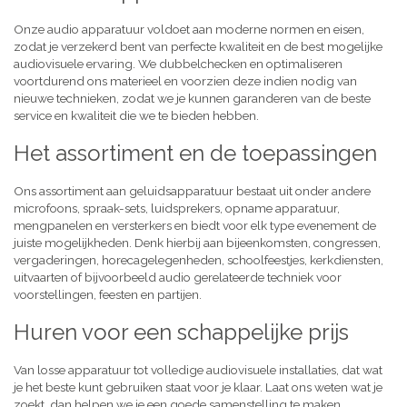
Onze audio apparatuur voldoet aan moderne normen en eisen,
zodat je verzekerd bent van perfecte kwaliteit en de best mogelijke
audiovisuele ervaring. We dubbelchecken en optimaliseren
voortdurend ons materieel en voorzien deze indien nodig van
nieuwe technieken, zodat we je kunnen garanderen van de beste
service en kwaliteit die we te bieden hebben.
Het assortiment en de toepassingen
Ons assortiment aan geluidsapparatuur bestaat uit onder andere
microfoons, spraak-sets, luidsprekers, opname apparatuur,
mengpanelen en versterkers en biedt voor elk type evenement de
juiste mogelijkheden. Denk hierbij aan bijeenkomsten, congressen,
vergaderingen, horecagelegenheden, schoolfeestjes, kerkdiensten,
uitvaarten of bijvoorbeeld audio gerelateerde techniek voor
voorstellingen, feesten en partijen.
Huren voor een schappelijke prijs
Van losse apparatuur tot volledige audiovisuele installaties, dat wat
je het beste kunt gebruiken staat voor je klaar. Laat ons weten wat je
zoekt, dan helpen we je een goede samenstelling te maken,