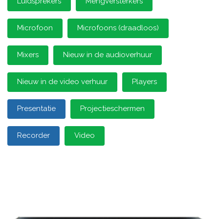
Luidsprekers
Mengversterkers
Microfoon
Microfoons (draadloos)
Mixers
Nieuw in de audioverhuur
Nieuw in de video verhuur
Players
Presentatie
Projectieschermen
Recorder
Video