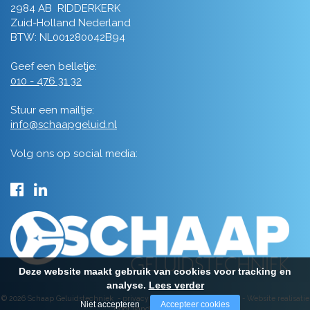
2984 AB RIDDERKERK
Zuid-Holland Nederland
BTW: NL001280042B94
Geef een belletje:
010 - 476 31 32
Stuur een mailtje:
info@schaapgeluid.nl
Volg ons op social media:
Deze website maakt gebruik van cookies voor tracking en
analyse.
Lees verder
© 2026 Schaap Geluidstechniek -
privacy
-
algemene voorwaarden
-
Website realisatie
Niet accepteren
Accepteer cookies
door Vanderperk Groep