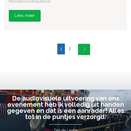
Microfoons (draadloos)
Lees meer
2
1
De audiovisuele uitvoering van ons
evenement heb ik volledig uit handen
gegeven en dat is een aanrader! Alles
tot in de puntjes verzorgd.
Tim de Lange