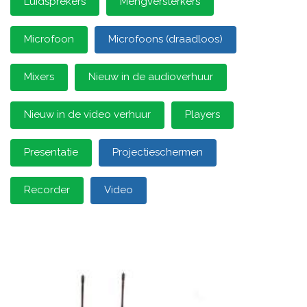
Luidsprekers
Mengversterkers
Microfoon
Microfoons (draadloos)
Mixers
Nieuw in de audioverhuur
Nieuw in de video verhuur
Players
Presentatie
Projectieschermen
Recorder
Video