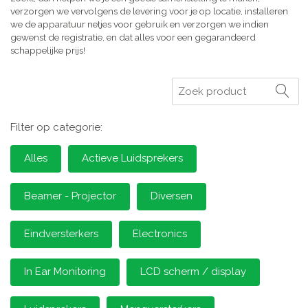
verzorgen we vervolgens de levering voor je op locatie, installeren
we de apparatuur netjes voor gebruik en verzorgen we indien
gewenst de registratie, en dat alles voor een gegarandeerd
schappelijke prijs!
Zoeken
Filter op categorie:
Alles
Actieve Luidsprekers
Beamer - Projector
Diversen
Eindversterkers
Electronics
In Ear Monitoring
LCD scherm / display