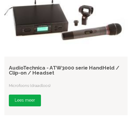
AudioTechnica - ATW3000 serie HandHeld /
Clip-on / Headset
Microfoons (draadloos)
Lees meer