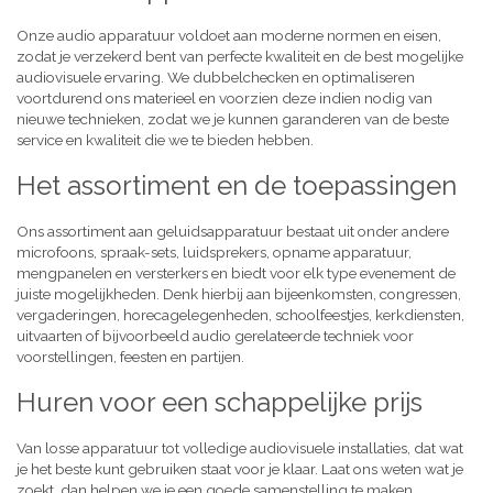
Onze audio apparatuur voldoet aan moderne normen en eisen,
zodat je verzekerd bent van perfecte kwaliteit en de best mogelijke
audiovisuele ervaring. We dubbelchecken en optimaliseren
voortdurend ons materieel en voorzien deze indien nodig van
nieuwe technieken, zodat we je kunnen garanderen van de beste
service en kwaliteit die we te bieden hebben.
Het assortiment en de toepassingen
Ons assortiment aan geluidsapparatuur bestaat uit onder andere
microfoons, spraak-sets, luidsprekers, opname apparatuur,
mengpanelen en versterkers en biedt voor elk type evenement de
juiste mogelijkheden. Denk hierbij aan bijeenkomsten, congressen,
vergaderingen, horecagelegenheden, schoolfeestjes, kerkdiensten,
uitvaarten of bijvoorbeeld audio gerelateerde techniek voor
voorstellingen, feesten en partijen.
Huren voor een schappelijke prijs
Van losse apparatuur tot volledige audiovisuele installaties, dat wat
je het beste kunt gebruiken staat voor je klaar. Laat ons weten wat je
zoekt, dan helpen we je een goede samenstelling te maken,