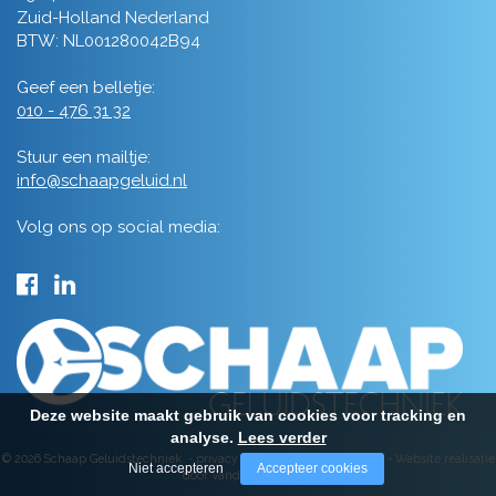
Zuid-Holland Nederland
BTW: NL001280042B94
Geef een belletje:
010 - 476 31 32
Stuur een mailtje:
info@schaapgeluid.nl
Volg ons op social media:
Deze website maakt gebruik van cookies voor tracking en
analyse.
Lees verder
© 2026 Schaap Geluidstechniek -
privacy
-
algemene voorwaarden
-
Website realisatie
Niet accepteren
Accepteer cookies
door Vanderperk Groep