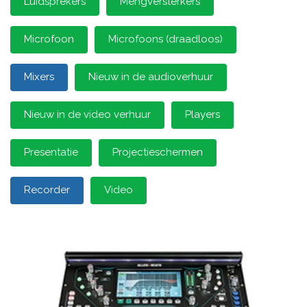
Luidsprekers
Mengversterkers
Microfoon
Microfoons (draadloos)
Mixers
Nieuw in de audioverhuur
Nieuw in de video verhuur
Players
Presentatie
Projectieschermen
Recorder
Video