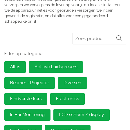
verzorgen we vervolgens de levering voor je op locatie, installeren
we de apparatuur netjes voor gebruik en verzorgen we indien
gewenst de registratie, en dat alles voor een gegarandeerd
schappelijke prijs!
Zoeken
Filter op categorie:
Alles
Actieve Luidsprekers
Beamer - Projector
Diversen
Eindversterkers
Electronics
In Ear Monitoring
LCD scherm / display