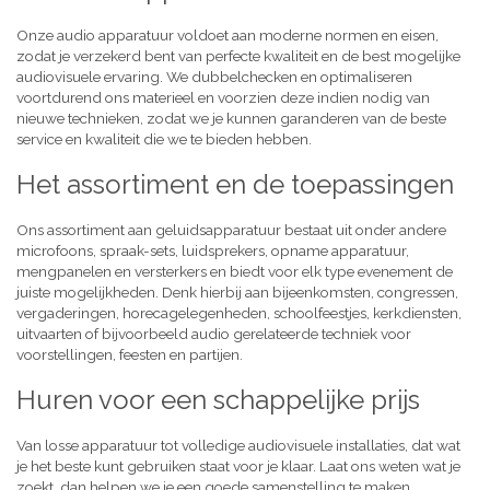
Onze audio apparatuur voldoet aan moderne normen en eisen,
zodat je verzekerd bent van perfecte kwaliteit en de best mogelijke
audiovisuele ervaring. We dubbelchecken en optimaliseren
voortdurend ons materieel en voorzien deze indien nodig van
nieuwe technieken, zodat we je kunnen garanderen van de beste
service en kwaliteit die we te bieden hebben.
Het assortiment en de toepassingen
Ons assortiment aan geluidsapparatuur bestaat uit onder andere
microfoons, spraak-sets, luidsprekers, opname apparatuur,
mengpanelen en versterkers en biedt voor elk type evenement de
juiste mogelijkheden. Denk hierbij aan bijeenkomsten, congressen,
vergaderingen, horecagelegenheden, schoolfeestjes, kerkdiensten,
uitvaarten of bijvoorbeeld audio gerelateerde techniek voor
voorstellingen, feesten en partijen.
Huren voor een schappelijke prijs
Van losse apparatuur tot volledige audiovisuele installaties, dat wat
je het beste kunt gebruiken staat voor je klaar. Laat ons weten wat je
zoekt, dan helpen we je een goede samenstelling te maken,