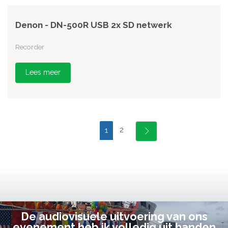
Denon - DN-500R USB 2x SD netwerk
Recorder
Lees meer
2
1
De audiovisuele uitvoering van ons
evenement heb ik volledig uit handen