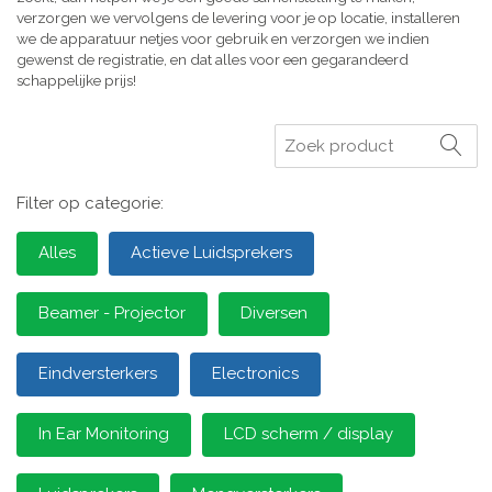
verzorgen we vervolgens de levering voor je op locatie, installeren
we de apparatuur netjes voor gebruik en verzorgen we indien
gewenst de registratie, en dat alles voor een gegarandeerd
schappelijke prijs!
Zoeken
Filter op categorie:
Alles
Actieve Luidsprekers
Beamer - Projector
Diversen
Eindversterkers
Electronics
In Ear Monitoring
LCD scherm / display