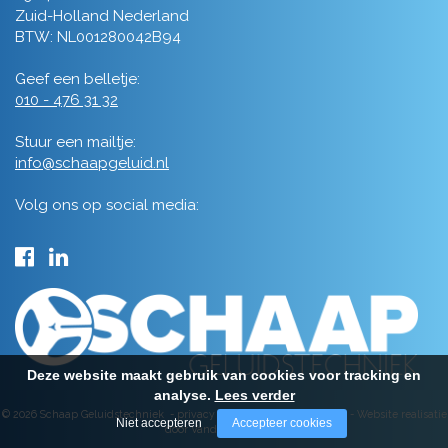
Zuid-Holland Nederland
BTW: NL001280042B94
Geef een belletje:
010 - 476 31 32
Stuur een mailtje:
info@schaapgeluid.nl
Volg ons op social media:
Deze website maakt gebruik van cookies voor tracking en
analyse.
Lees verder
© 2026 Schaap Geluidstechniek -
privacy
-
algemene voorwaarden
-
Website realisatie
Niet accepteren
Accepteer cookies
door Vanderperk Groep