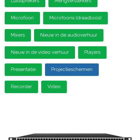
Luidsprekers
Mengversterkers
Microfoon
Microfoons (draadloos)
Mixers
Nieuw in de audioverhuur
Nieuw in de video verhuur
Players
Presentatie
Projectieschermen
Recorder
Video