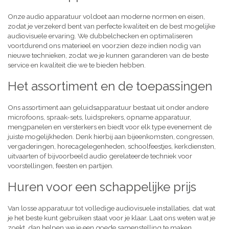
Onze audio apparatuur voldoet aan moderne normen en eisen,
zodat je verzekerd bent van perfecte kwaliteit en de best mogelijke
audiovisuele ervaring. We dubbelchecken en optimaliseren
voortdurend ons materieel en voorzien deze indien nodig van
nieuwe technieken, zodat we je kunnen garanderen van de beste
service en kwaliteit die we te bieden hebben.
Het assortiment en de toepassingen
Ons assortiment aan geluidsapparatuur bestaat uit onder andere
microfoons, spraak-sets, luidsprekers, opname apparatuur,
mengpanelen en versterkers en biedt voor elk type evenement de
juiste mogelijkheden. Denk hierbij aan bijeenkomsten, congressen,
vergaderingen, horecagelegenheden, schoolfeestjes, kerkdiensten,
uitvaarten of bijvoorbeeld audio gerelateerde techniek voor
voorstellingen, feesten en partijen.
Huren voor een schappelijke prijs
Van losse apparatuur tot volledige audiovisuele installaties, dat wat
je het beste kunt gebruiken staat voor je klaar. Laat ons weten wat je
zoekt, dan helpen we je een goede samenstelling te maken,