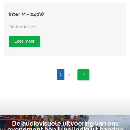
Inter M - 240W
Eindversterkers
Lees meer
2
1
De audiovisuele uitvoering van ons
evenement heb ik volledig uit handen