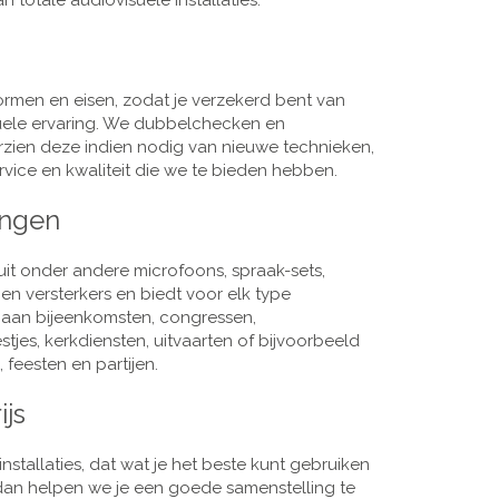
 totale audiovisuele installaties.
men en eisen, zodat je verzekerd bent van
suele ervaring. We dubbelchecken en
rzien deze indien nodig van nieuwe technieken,
vice en kwaliteit die we te bieden hebben.
ingen
it onder andere microfoons, spraak-sets,
n versterkers en biedt voor elk type
j aan bijeenkomsten, congressen,
es, kerkdiensten, uitvaarten of bijvoorbeeld
 feesten en partijen.
ijs
nstallaties, dat wat je het beste kunt gebruiken
, dan helpen we je een goede samenstelling te