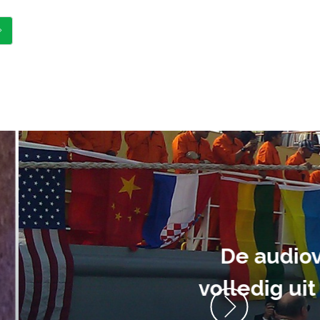
ment heb ik
anrader! Alles