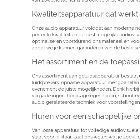
van zowel losse items als ook voor de verhuur van
Kwaliteitsapparatuur dat werkt
Onze audio apparatuur voldoet aan moderne nor
perfecte kwaliteit en de best mogelijke audiovi
optimaliseren voortdurend ons materieel en voo
zodat we je kunnen garanderen van de beste ser
Het assortiment en de toepass
Ons assortiment aan geluidsapparatuur bestaat u
luidsprekers, opname apparatuur, mengpanelen e
evenement de juiste mogelijkheden. Denk hierbi
vergaderingen, horecagelegenheden, schoolfeestj
audio gerelateerde techniek voor voorstellingen,
Huren voor een schappelijke pr
Van losse apparatuur tot volledige audiovisuele i
staat voor je klaar. Laat ons weten wat je zoekt