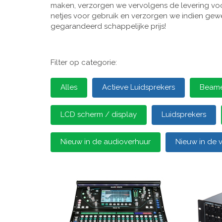
maken, verzorgen we vervolgens de levering voor
netjes voor gebruik en verzorgen we indien gewen
gegarandeerd schappelijke prijs!
Filter op categorie:
Alles
Actieve Luidsprekers
Beamer
LCD scherm / display
Luidsprekers
Nieuw in de audioverhuur
Nieuw in de 