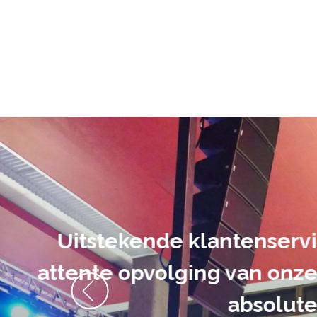
De audiovi
volledig uit 