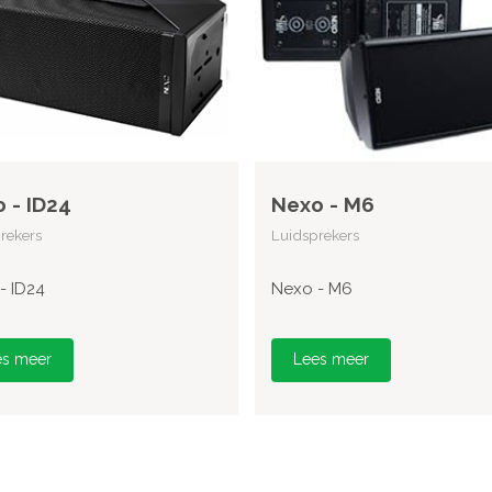
 - ID24
Nexo - M6
rekers
Luidsprekers
- ID24
Nexo - M6
es meer
Lees meer