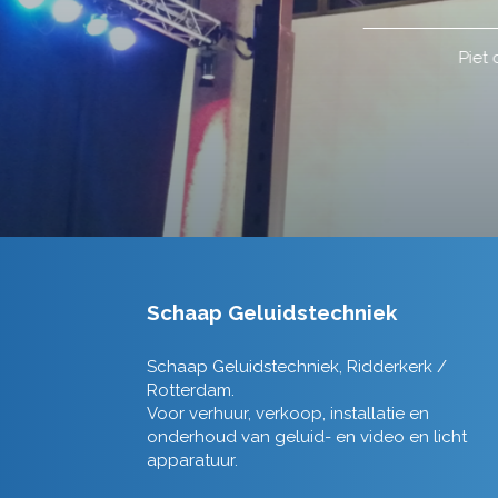
Schaap Geluidstechniek
Schaap Geluidstechniek, Ridderkerk /
Rotterdam.
Voor verhuur, verkoop, installatie en
onderhoud van geluid- en video en licht
apparatuur.