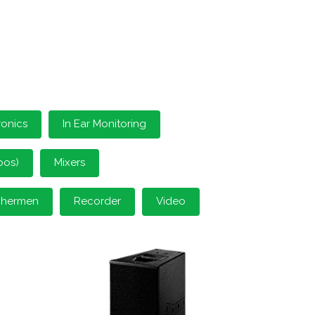
ronics
In Ear Monitoring
oos)
Mixers
schermen
Recorder
Video