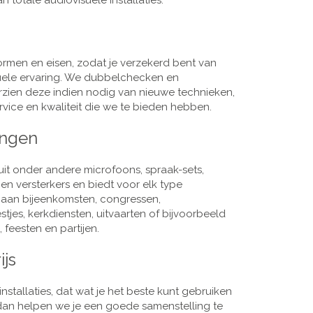
 totale audiovisuele installaties.
men en eisen, zodat je verzekerd bent van
suele ervaring. We dubbelchecken en
rzien deze indien nodig van nieuwe technieken,
vice en kwaliteit die we te bieden hebben.
ingen
it onder andere microfoons, spraak-sets,
n versterkers en biedt voor elk type
j aan bijeenkomsten, congressen,
es, kerkdiensten, uitvaarten of bijvoorbeeld
 feesten en partijen.
ijs
nstallaties, dat wat je het beste kunt gebruiken
, dan helpen we je een goede samenstelling te