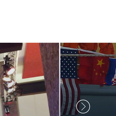
ment heb ik
anrader! Alles