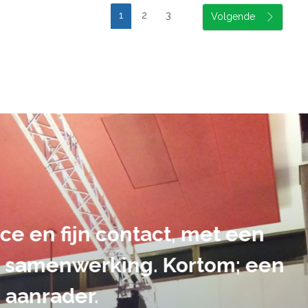
1
2
3
suele uitvoering van ons evene
handen gegeven en dat is een a
tot in de puntjes verzorgd.