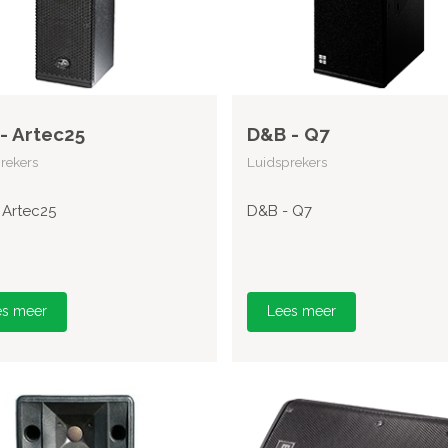
- Artec25
D&B - Q7
rekers
Luidsprekers
 Artec25
D&B - Q7
es meer
Lees meer