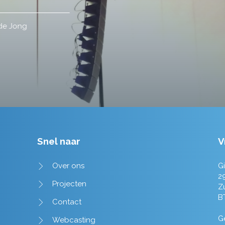
Tim de Lange
Snel naar
V
Over ons
Gi
2
Projecten
Z
B
Contact
Ge
Webcasting