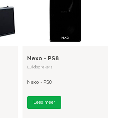
Nexo - PS8
Luidsprekers
Nexo - PS8
Lees meer