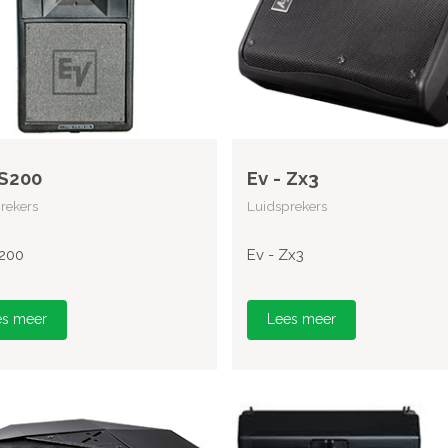
 S200
Ev - Zx3
rekers
Luidsprekers
S200
Ev - Zx3
es meer
Lees meer