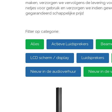
maken, verzorgen we vervolgens de levering voor
netjes voor gebruik en verzorgen we indien gewen
gegarandeerd schappelijke prijs!
Filter op categorie:
Alles
Actieve Luidsprekers
Beamer
LCD scherm / display
Luidsprekers
Nieuw in de audioverhuur
Nieuw in de 