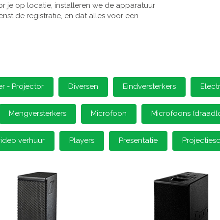
 je op locatie, installeren we de apparatuur
st de registratie, en dat alles voor een
 - Projector
Diversen
Eindversterkers
Elect
Mengversterkers
Microfoon
Microfoons (draadl
video verhuur
Players
Presentatie
Projectie