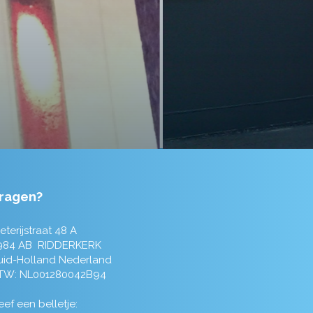
ragen?
eterijstraat 48 A
984 AB RIDDERKERK
uid-Holland Nederland
TW: NL001280042B94
ef een belletje: