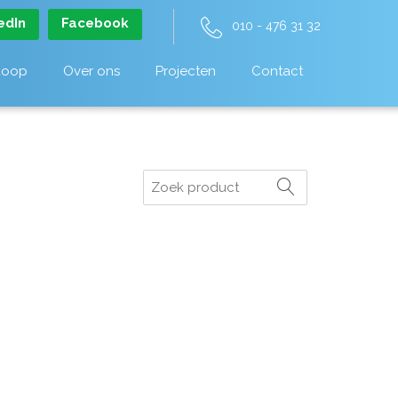
edIn
Facebook
010 - 476 31 32
koop
Over ons
Projecten
Contact
Zoeken