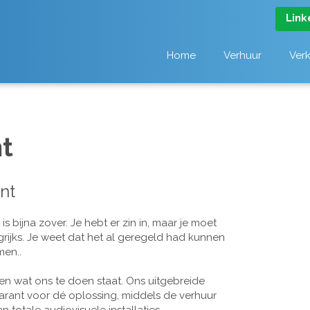
Link
Home
Verhuur
Ver
t
nt
 bijna zover. Je hebt er zin in, maar je moet
grijks. Je weet dat het al geregeld had kunnen
men..
n wat ons te doen staat. Ons uitgebreide
arant voor dé oplossing, middels de verhuur