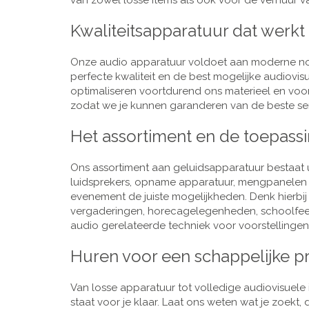
van zowel losse items als ook voor de verhuur van
Kwaliteitsapparatuur dat werkt
Onze audio apparatuur voldoet aan moderne nor
perfecte kwaliteit en de best mogelijke audiovi
optimaliseren voortdurend ons materieel en voo
zodat we je kunnen garanderen van de beste ser
Het assortiment en de toepass
Ons assortiment aan geluidsapparatuur bestaat u
luidsprekers, opname apparatuur, mengpanelen e
evenement de juiste mogelijkheden. Denk hierbi
vergaderingen, horecagelegenheden, schoolfeestj
audio gerelateerde techniek voor voorstellingen,
Huren voor een schappelijke pr
Van losse apparatuur tot volledige audiovisuele i
staat voor je klaar. Laat ons weten wat je zoekt