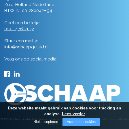
Zuid-Holland Nederland
BTW: NL001280042B94
Geef een belletje:
010 - 476 31 32
Stuur een mailtje:
info@schaapgeluid.nl
Volg ons op social media:
Deze website maakt gebruik van cookies voor tracking en
analyse.
Lees verder
© 2026 Schaap Geluidstechniek -
privacy
-
algemene voorwaarden
-
Website realisatie
Niet accepteren
Accepteer cookies
door Vanderperk Groep