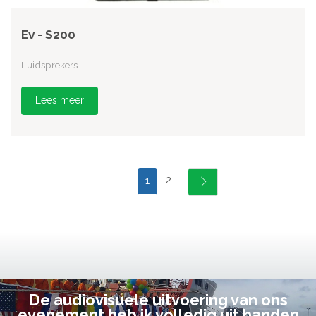
Ev - S200
Luidsprekers
Lees meer
2
1
De audiovisuele uitvoering van ons
evenement heb ik volledig uit handen