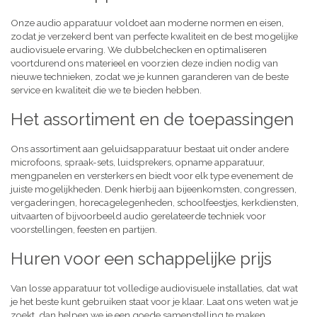
Onze audio apparatuur voldoet aan moderne normen en eisen,
zodat je verzekerd bent van perfecte kwaliteit en de best mogelijke
audiovisuele ervaring. We dubbelchecken en optimaliseren
voortdurend ons materieel en voorzien deze indien nodig van
nieuwe technieken, zodat we je kunnen garanderen van de beste
service en kwaliteit die we te bieden hebben.
Het assortiment en de toepassingen
Ons assortiment aan geluidsapparatuur bestaat uit onder andere
microfoons, spraak-sets, luidsprekers, opname apparatuur,
mengpanelen en versterkers en biedt voor elk type evenement de
juiste mogelijkheden. Denk hierbij aan bijeenkomsten, congressen,
vergaderingen, horecagelegenheden, schoolfeestjes, kerkdiensten,
uitvaarten of bijvoorbeeld audio gerelateerde techniek voor
voorstellingen, feesten en partijen.
Huren voor een schappelijke prijs
Van losse apparatuur tot volledige audiovisuele installaties, dat wat
je het beste kunt gebruiken staat voor je klaar. Laat ons weten wat je
zoekt, dan helpen we je een goede samenstelling te maken,