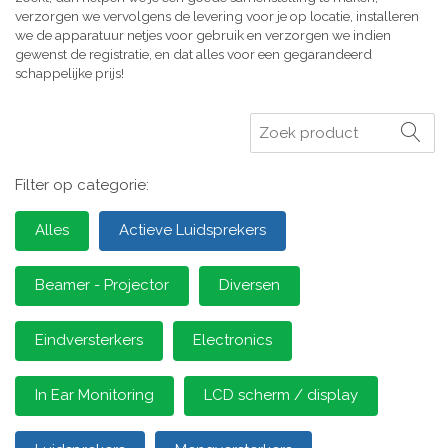
verzorgen we vervolgens de levering voor je op locatie, installeren
we de apparatuur netjes voor gebruik en verzorgen we indien
gewenst de registratie, en dat alles voor een gegarandeerd
schappelijke prijs!
Zoeken
Filter op categorie:
Alles
Actieve Luidsprekers
Beamer - Projector
Diversen
Eindversterkers
Electronics
In Ear Monitoring
LCD scherm / display