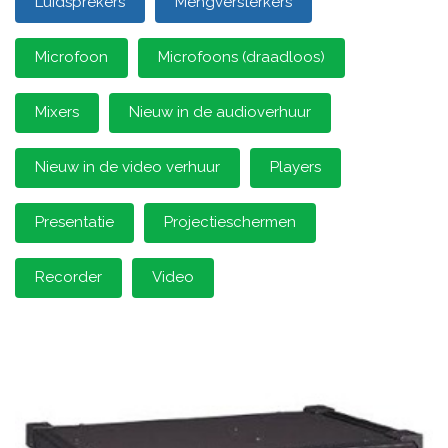
Luidsprekers
Mengversterkers
Microfoon
Microfoons (draadloos)
Mixers
Nieuw in de audioverhuur
Nieuw in de video verhuur
Players
Presentatie
Projectieschermen
Recorder
Video