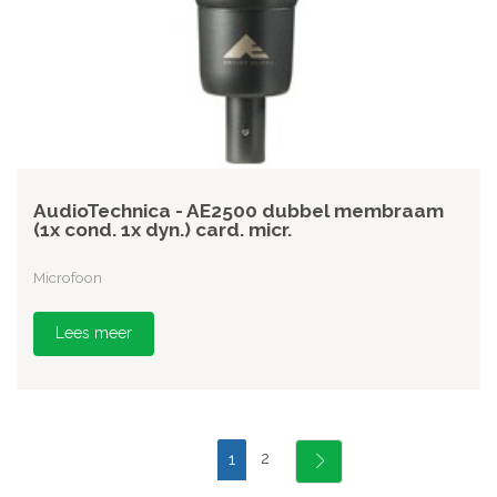
AudioTechnica - AE2500 dubbel membraam
(1x cond. 1x dyn.) card. micr.
Microfoon
Lees meer
2
1