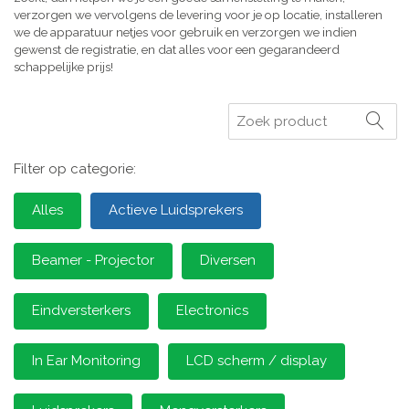
verzorgen we vervolgens de levering voor je op locatie, installeren
we de apparatuur netjes voor gebruik en verzorgen we indien
gewenst de registratie, en dat alles voor een gegarandeerd
schappelijke prijs!
Zoeken
Filter op categorie:
Alles
Actieve Luidsprekers
Beamer - Projector
Diversen
Eindversterkers
Electronics
In Ear Monitoring
LCD scherm / display