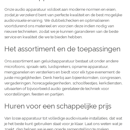
Onze audio apparatuur voldoet aan moderne normen en eisen,
zodat je verzekerd bent van perfecte kwaliteit en de best mogelijke
audiovisuele ervaring. We dubbelchecken en optimaliseren
voortdurend ons materieel en voorzien deze indien nodig van
nieuwe technieken, zodat we je kunnen garanderen van de beste
service en kwaliteit die we te bieden hebben.
Het assortiment en de toepassingen
Ons assortiment aan geluidsapparatuur bestaat uit onder andere
microfoons, spraak-sets, luidsprekers, opname apparatuur,
mengpanelen en versterkers en biedt voor elk type evenement de
juiste mogelijkheden. Denk hierbij aan bijeenkomsten, congressen,
vergaderingen, horecagelegenheden, schoolfeestjes, kerkdiensten,
uitvaarten of bijvoorbeeld audio gerelateerde techniek voor
voorstellingen, feesten en partijen.
Huren voor een schappelijke prijs
Van losse apparatuur tot volledige audiovisuele installaties, dat wat
je het beste kunt gebruiken staat voor je klaar. Laat ons weten wat je
zoekt, dan helpen we je een goede samenstelling te maken,