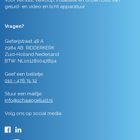
Voor verhuur, verkoop, installatie en onderhoud van
geluid- en video en licht apparatuur.
Vragen?
Gieterijstraat 48 A
2984 AB RIDDERKERK
Zuid-Holland Nederland
BTW: NL001280042B94
Geef een belletje:
010 - 476 31 32
Stuur een mailtje:
info@schaapgeluid.nl
Volg ons op social media: