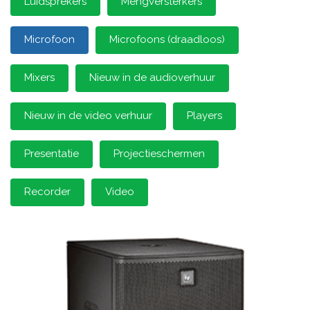
Luidsprekers
Mengversterkers
Microfoon
Microfoons (draadloos)
Mixers
Nieuw in de audioverhuur
Nieuw in de video verhuur
Players
Presentatie
Projectieschermen
Recorder
Video