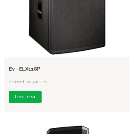
Ev - ELX118P
Actieve Luidsprekers
Lees meer