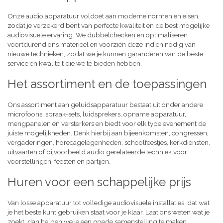
Onze audio apparatuur voldoet aan moderne normen en eisen,
zodat je verzekerd bent van perfecte kwaliteit en de best mogelijke
audiovisuele ervaring. We dubbelchecken en optimaliseren
voortdurend ons materieel en voorzien deze indien nodig van
nieuwe technieken, zodat we je kunnen garanderen van de beste
service en kwaliteit die we te bieden hebben.
Het assortiment en de toepassingen
Ons assortiment aan geluidsapparatuur bestaat uit onder andere
microfoons, spraak-sets, luidsprekers, opname apparatuur,
mengpanelen en versterkers en biedt voor elk type evenement de
juiste mogelijkheden. Denk hierbij aan bijeenkomsten, congressen,
vergaderingen, horecagelegenheden, schoolfeestjes, kerkdiensten,
uitvaarten of bijvoorbeeld audio gerelateerde techniek voor
voorstellingen, feesten en partijen.
Huren voor een schappelijke prijs
Van losse apparatuur tot volledige audiovisuele installaties, dat wat
je het beste kunt gebruiken staat voor je klaar. Laat ons weten wat je
zoekt, dan helpen we je een goede samenstelling te maken,