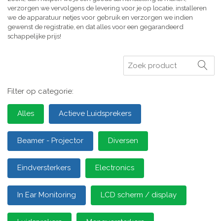
verzorgen we vervolgens de levering voor je op locatie, installeren
we de apparatuur netjes voor gebruik en verzorgen we indien
gewenst de registratie, en dat alles voor een gegarandeerd
schappelijke prijs!
Zoeken
Filter op categorie:
Alles
Actieve Luidsprekers
Beamer - Projector
Diversen
Eindversterkers
Electronics
In Ear Monitoring
LCD scherm / display