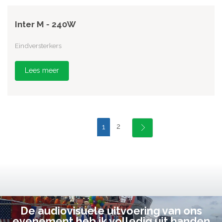
Inter M - 240W
Eindversterkers
Lees meer
2
1
De audiovisuele uitvoering van ons
evenement heb ik volledig uit handen