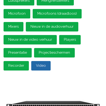
Luidsprekers
Mengversterkers
Microfoon
Microfoons (draadloos)
Mixers
Nieuw in de audioverhuur
Nieuw in de video verhuur
Players
Presentatie
Projectieschermen
Recorder
Video