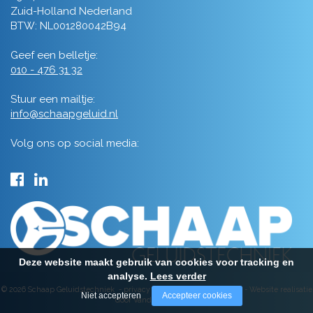
Zuid-Holland Nederland
BTW: NL001280042B94
Geef een belletje:
010 - 476 31 32
Stuur een mailtje:
info@schaapgeluid.nl
Volg ons op social media:
Deze website maakt gebruik van cookies voor tracking en
analyse.
Lees verder
© 2026 Schaap Geluidstechniek -
privacy
-
algemene voorwaarden
-
Website realisatie
Niet accepteren
Accepteer cookies
door Vanderperk Groep