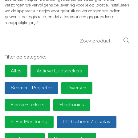
verzorgen we vervolgens de levering voor je op locatie, installeren
we de apparatuur netjes voor gebruik en verzorgen we indien
gewenst de registratie, en dat alles voor een gegarandeerd
schappelijke prijs!
Zoeken
Filter op categorie:
Alles
Actieve Luidsprekers
Beamer - Projector
Diversen
Eindversterkers
Electronics
In Ear Monitoring
LCD scherm / display