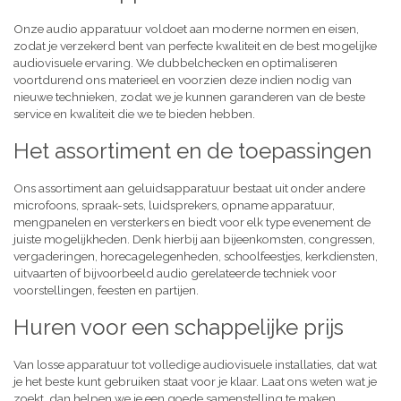
Onze audio apparatuur voldoet aan moderne normen en eisen,
zodat je verzekerd bent van perfecte kwaliteit en de best mogelijke
audiovisuele ervaring. We dubbelchecken en optimaliseren
voortdurend ons materieel en voorzien deze indien nodig van
nieuwe technieken, zodat we je kunnen garanderen van de beste
service en kwaliteit die we te bieden hebben.
Het assortiment en de toepassingen
Ons assortiment aan geluidsapparatuur bestaat uit onder andere
microfoons, spraak-sets, luidsprekers, opname apparatuur,
mengpanelen en versterkers en biedt voor elk type evenement de
juiste mogelijkheden. Denk hierbij aan bijeenkomsten, congressen,
vergaderingen, horecagelegenheden, schoolfeestjes, kerkdiensten,
uitvaarten of bijvoorbeeld audio gerelateerde techniek voor
voorstellingen, feesten en partijen.
Huren voor een schappelijke prijs
Van losse apparatuur tot volledige audiovisuele installaties, dat wat
je het beste kunt gebruiken staat voor je klaar. Laat ons weten wat je
zoekt, dan helpen we je een goede samenstelling te maken,