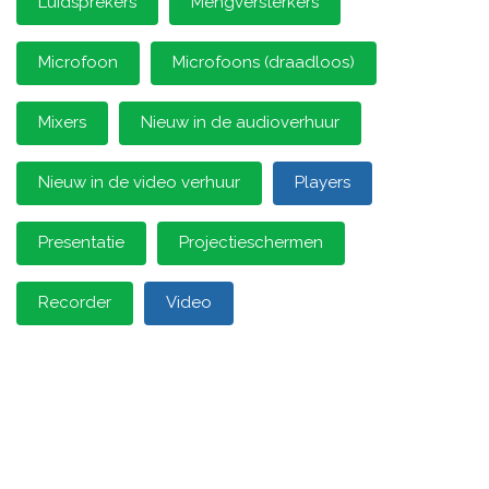
Luidsprekers
Mengversterkers
Microfoon
Microfoons (draadloos)
Mixers
Nieuw in de audioverhuur
Nieuw in de video verhuur
Players
Presentatie
Projectieschermen
Recorder
Video