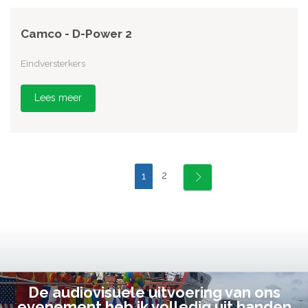
Camco - D-Power 2
Eindversterkers
Lees meer
2
1
De audiovisuele uitvoering van ons
evenement heb ik volledig uit handen