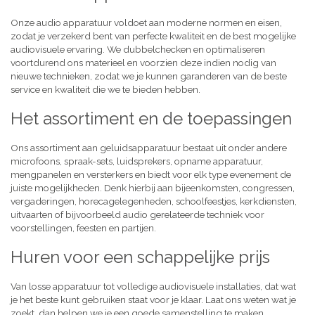
Onze audio apparatuur voldoet aan moderne normen en eisen,
zodat je verzekerd bent van perfecte kwaliteit en de best mogelijke
audiovisuele ervaring. We dubbelchecken en optimaliseren
voortdurend ons materieel en voorzien deze indien nodig van
nieuwe technieken, zodat we je kunnen garanderen van de beste
service en kwaliteit die we te bieden hebben.
Het assortiment en de toepassingen
Ons assortiment aan geluidsapparatuur bestaat uit onder andere
microfoons, spraak-sets, luidsprekers, opname apparatuur,
mengpanelen en versterkers en biedt voor elk type evenement de
juiste mogelijkheden. Denk hierbij aan bijeenkomsten, congressen,
vergaderingen, horecagelegenheden, schoolfeestjes, kerkdiensten,
uitvaarten of bijvoorbeeld audio gerelateerde techniek voor
voorstellingen, feesten en partijen.
Huren voor een schappelijke prijs
Van losse apparatuur tot volledige audiovisuele installaties, dat wat
je het beste kunt gebruiken staat voor je klaar. Laat ons weten wat je
zoekt, dan helpen we je een goede samenstelling te maken,