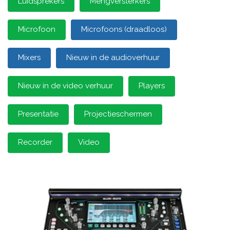
Luidsprekers
Mengversterkers
Microfoon
Microfoons (draadloos)
Mixers
Nieuw in de audioverhuur
Nieuw in de video verhuur
Players
Presentatie
Projectieschermen
Recorder
Video