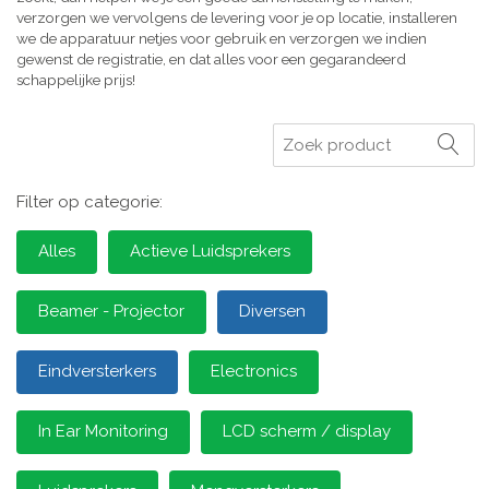
verzorgen we vervolgens de levering voor je op locatie, installeren
we de apparatuur netjes voor gebruik en verzorgen we indien
gewenst de registratie, en dat alles voor een gegarandeerd
schappelijke prijs!
Zoeken
Filter op categorie:
Alles
Actieve Luidsprekers
Beamer - Projector
Diversen
Eindversterkers
Electronics
In Ear Monitoring
LCD scherm / display