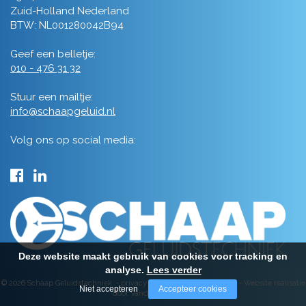
Zuid-Holland Nederland
BTW: NL001280042B94
Geef een belletje:
010 - 476 31 32
Stuur een mailtje:
info@schaapgeluid.nl
Volg ons op social media:
Deze website maakt gebruik van cookies voor tracking en
analyse.
Lees verder
© 2026 Schaap Geluidstechniek -
privacy
-
algemene voorwaarden
-
Website realisatie
Niet accepteren
Accepteer cookies
door Vanderperk Groep