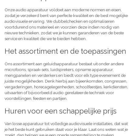
Onze audio apparatuur voldoet aan moderne normen en eisen,
zodat je verzekerd bent van perfecte kwaliteit en de best mogelijke
audiovisuele ervaring. We dubbelchecken en optimaliseren
voortdurend ons materieel en voorzien deze indien nodig van
nieuwe technieken, zodat we je kunnen garanderen van de beste
service en kwaliteit die we te bieden hebben.
Het assortiment en de toepassingen
Ons assortiment aan geluidsapparatuur bestaat uit onder andere
microfoons, spraak-sets, luidsprekers, opname apparatuur,
mengpanelen en versterkers en biedt voor elk type evenement de
juiste mogelijkheden. Denk hierbij aan bijeenkomsten, congressen,
vergaderingen, horecagelegenheden, schoolfeestjes, kerkdiensten,
uitvaarten of bijvoorbeeld audio gerelateerde techniek voor
voorstellingen, feesten en partijen.
Huren voor een schappelijke prijs
Van losse apparatuur tot volledige audiovisuele installaties, dat wat
je het beste kunt gebruiken staat voor je klaar. Laat ons weten wat je
zoekt, dan helpen we je een goede samenstelling te maken,