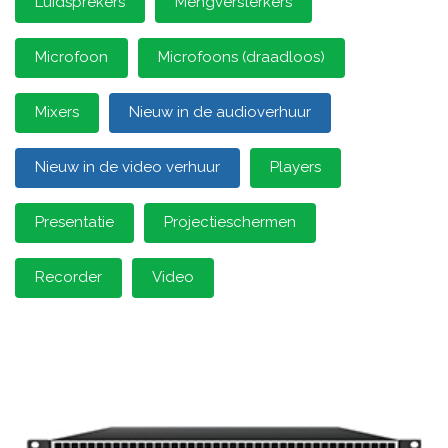
Luidsprekers
Mengversterkers
Microfoon
Microfoons (draadloos)
Mixers
Nieuw in de audioverhuur
Nieuw in de video verhuur
Players
Presentatie
Projectieschermen
Recorder
Video