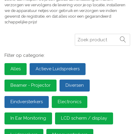
verzorgen we vervolgens de levering voor je op locatie, installeren
we de apparatuur netjes voor gebruik en verzorgen we indien
gewenst de registratie, en dat alles voor een gegarandeerd
schappelijke prijs!
Zoeken
Filter op categorie:
Alles
Actieve Luidsprekers
Beamer - Projector
Diversen
Eindversterkers
Electronics
In Ear Monitoring
LCD scherm / display