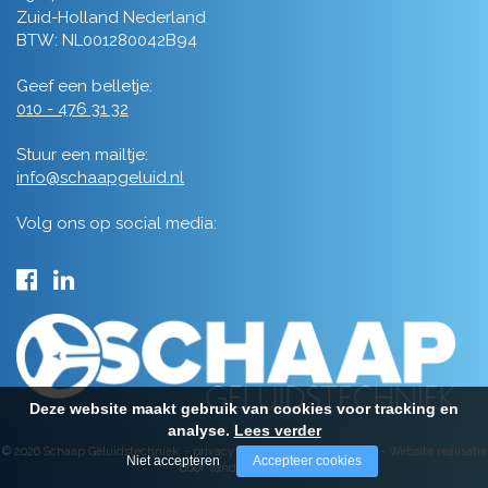
Zuid-Holland Nederland
BTW: NL001280042B94
Geef een belletje:
010 - 476 31 32
Stuur een mailtje:
info@schaapgeluid.nl
Volg ons op social media:
Deze website maakt gebruik van cookies voor tracking en
analyse.
Lees verder
© 2026 Schaap Geluidstechniek -
privacy
-
algemene voorwaarden
-
Website realisatie
Niet accepteren
Accepteer cookies
door Vanderperk Groep