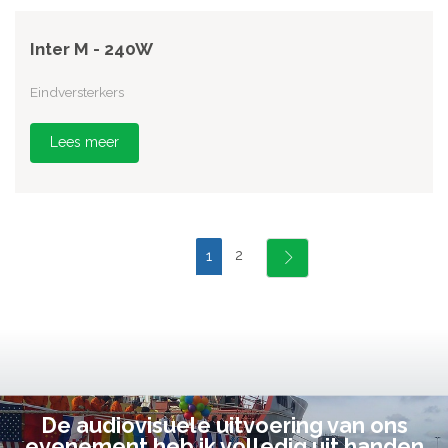
Inter M - 240W
Eindversterkers
Lees meer
2
1
De audiovisuele uitvoering van ons
evenement heb ik volledig uit handen