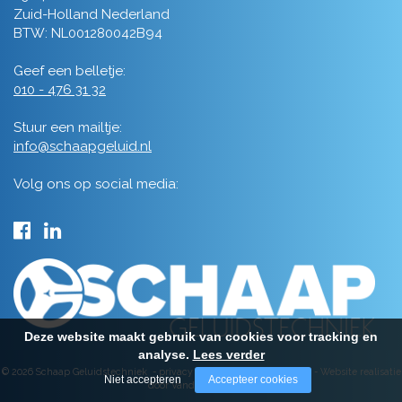
Zuid-Holland Nederland
BTW: NL001280042B94
Geef een belletje:
010 - 476 31 32
Stuur een mailtje:
info@schaapgeluid.nl
Volg ons op social media:
Deze website maakt gebruik van cookies voor tracking en
analyse.
Lees verder
© 2026 Schaap Geluidstechniek -
privacy
-
algemene voorwaarden
-
Website realisatie
Niet accepteren
Accepteer cookies
door Vanderperk Groep