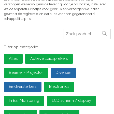
verzorgen we vervolgens de levering voor je op locatie, installeren
we de apparatuur netjes voor gebruik en verzorgen we indien
gewenst de registratie, en dat alles voor een gegarandeerd
schappelijke prijs!
Zoeken
Filter op categorie:
Alles
Actieve Luidsprekers
Beamer - Projector
Diversen
Eindversterkers
Electronics
In Ear Monitoring
LCD scherm / display