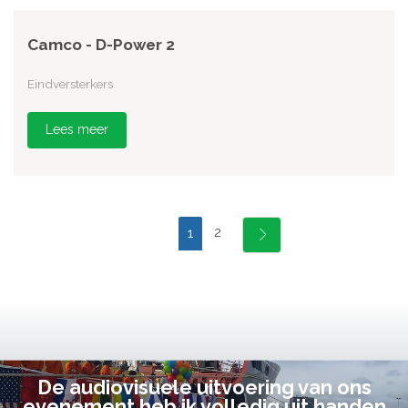
Camco - D-Power 2
Eindversterkers
Lees meer
2
1
De audiovisuele uitvoering van ons
evenement heb ik volledig uit handen