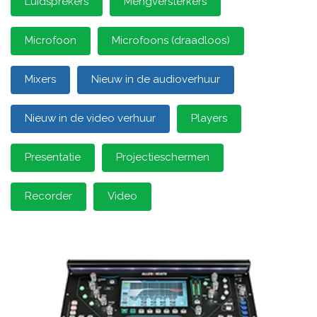
Luidsprekers
Mengversterkers
Microfoon
Microfoons (draadloos)
Mixers
Nieuw in de audioverhuur
Nieuw in de video verhuur
Players
Presentatie
Projectieschermen
Recorder
Video