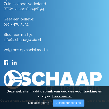
Zuid-Holland Nederland
BTW: NL001280042B94
Geef een belletje:
010 - 476 31 32
Stuur een mailtje:
info@schaapgeluid.nl
Volg ons op social media:
Deze website maakt gebruik van cookies voor tracking en
analyse.
Lees verder
© 2026 Schaap Geluidstechniek -
privacy
-
algemene voorwaarden
-
Website realisatie
Niet accepteren
Accepteer cookies
door Vanderperk Groep