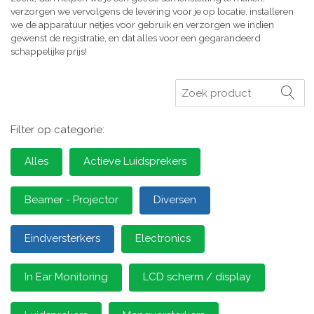
verzorgen we vervolgens de levering voor je op locatie, installeren
we de apparatuur netjes voor gebruik en verzorgen we indien
gewenst de registratie, en dat alles voor een gegarandeerd
schappelijke prijs!
Zoeken
Filter op categorie:
Alles
Actieve Luidsprekers
Beamer - Projector
Diversen
Eindversterkers
Electronics
In Ear Monitoring
LCD scherm / display