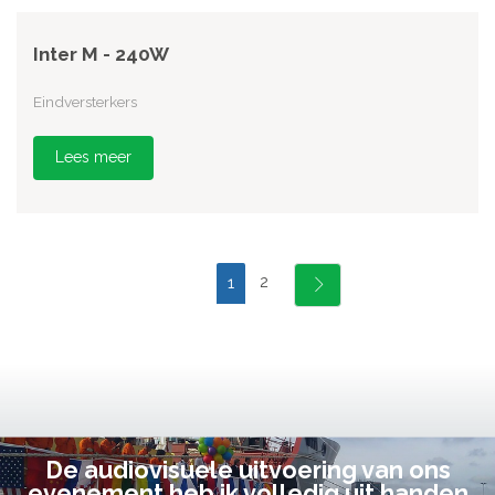
Inter M - 240W
Eindversterkers
Lees meer
2
1
De audiovisuele uitvoering van ons
evenement heb ik volledig uit handen