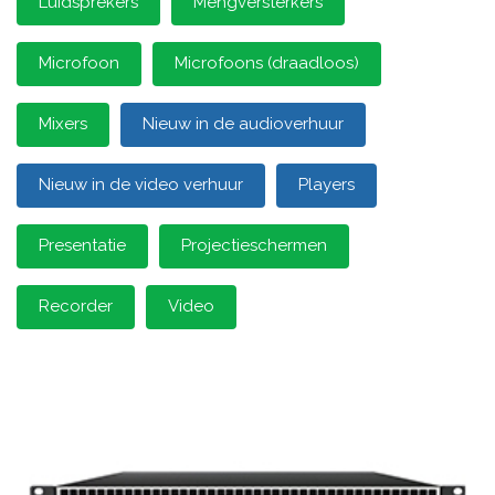
Luidsprekers
Mengversterkers
Microfoon
Microfoons (draadloos)
Mixers
Nieuw in de audioverhuur
Nieuw in de video verhuur
Players
Presentatie
Projectieschermen
Recorder
Video