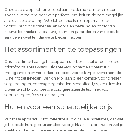
Onze audio apparatuur voldoet aan moderne normen en eisen,
zodat je verzekerd bent van perfecte kwaliteit en de best mogelijke
audiovisuele ervaring. We dubbelchecken en optimaliseren
voortdurend ons materieel en voorzien deze indien nodig van
nieuwe technieken, zodat we je kunnen garanderen van de beste
service en kwaliteit die we te bieden hebben.
Het assortiment en de toepassingen
Ons assortiment aan geluidsapparatuur bestaat uit onder andere
microfoons, spraak-sets, luidsprekers, opname apparatuur,
mengpanelen en versterkers en biedt voor elk type evenement de
juiste mogelijkheden. Denk hierbij aan bijeenkomsten, congressen,
vergaderingen, horecagelegenheden, schoolfeestjes, kerkdiensten,
uitvaarten of bijvoorbeeld audio gerelateerde techniek voor
voorstellingen, feesten en partijen.
Huren voor een schappelijke prijs
Van losse apparatuur tot volledige audiovisuele installaties, dat wat
je het beste kunt gebruiken staat voor je klaar. Laat ons weten wat je
zoekt, dan helpen we je een goede samenstelling te maken,