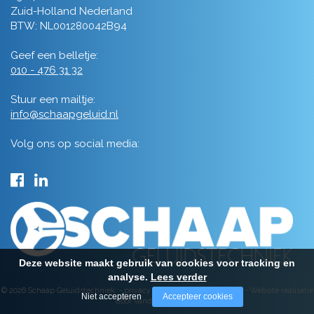
Zuid-Holland Nederland
BTW: NL001280042B94
Geef een belletje:
010 - 476 31 32
Stuur een mailtje:
info@schaapgeluid.nl
Volg ons op social media:
Deze website maakt gebruik van cookies voor tracking en
analyse.
Lees verder
© 2026 Schaap Geluidstechniek -
privacy
-
algemene voorwaarden
-
Website realisatie
Niet accepteren
Accepteer cookies
door Vanderperk Groep