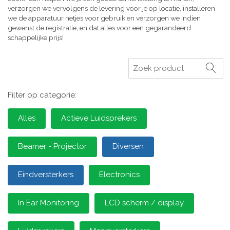
verzorgen we vervolgens de levering voor je op locatie, installeren
we de apparatuur netjes voor gebruik en verzorgen we indien
gewenst de registratie, en dat alles voor een gegarandeerd
schappelijke prijs!
Zoeken
Filter op categorie:
Alles
Actieve Luidsprekers
Beamer - Projector
Diversen
Eindversterkers
Electronics
In Ear Monitoring
LCD scherm / display