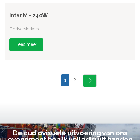
Inter M - 240W
Eindversterkers
Lees meer
2
1
De audiovisuele uitvoering van ons
evenement heb ik volledig uit handen