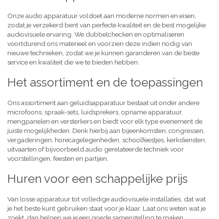
Onze audio apparatuur voldoet aan moderne normen en eisen,
zodat je verzekerd bent van perfecte kwaliteit en de best mogelijke
audiovisuele ervaring. We dubbelchecken en optimaliseren
voortdurend ons materieel en voorzien deze indien nodig van
nieuwe technieken, zodat we je kunnen garanderen van de beste
service en kwaliteit die we te bieden hebben.
Het assortiment en de toepassingen
Ons assortiment aan geluidsapparatuur bestaat uit onder andere
microfoons, spraak-sets, luidsprekers, opname apparatuur,
mengpanelen en versterkers en biedt voor elk type evenement de
juiste mogelijkheden. Denk hierbij aan bijeenkomsten, congressen,
vergaderingen, horecagelegenheden, schoolfeestjes, kerkdiensten,
uitvaarten of bijvoorbeeld audio gerelateerde techniek voor
voorstellingen, feesten en partijen.
Huren voor een schappelijke prijs
Van losse apparatuur tot volledige audiovisuele installaties, dat wat
je het beste kunt gebruiken staat voor je klaar. Laat ons weten wat je
zoekt, dan helpen we je een goede samenstelling te maken,