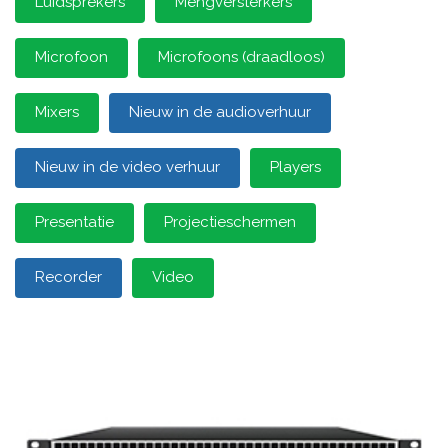
Luidsprekers
Mengversterkers
Microfoon
Microfoons (draadloos)
Mixers
Nieuw in de audioverhuur
Nieuw in de video verhuur
Players
Presentatie
Projectieschermen
Recorder
Video