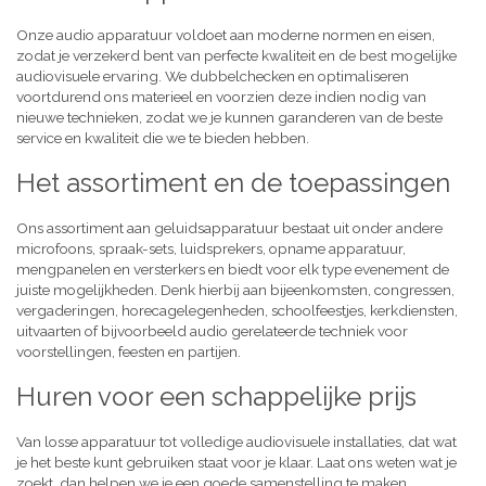
Onze audio apparatuur voldoet aan moderne normen en eisen,
zodat je verzekerd bent van perfecte kwaliteit en de best mogelijke
audiovisuele ervaring. We dubbelchecken en optimaliseren
voortdurend ons materieel en voorzien deze indien nodig van
nieuwe technieken, zodat we je kunnen garanderen van de beste
service en kwaliteit die we te bieden hebben.
Het assortiment en de toepassingen
Ons assortiment aan geluidsapparatuur bestaat uit onder andere
microfoons, spraak-sets, luidsprekers, opname apparatuur,
mengpanelen en versterkers en biedt voor elk type evenement de
juiste mogelijkheden. Denk hierbij aan bijeenkomsten, congressen,
vergaderingen, horecagelegenheden, schoolfeestjes, kerkdiensten,
uitvaarten of bijvoorbeeld audio gerelateerde techniek voor
voorstellingen, feesten en partijen.
Huren voor een schappelijke prijs
Van losse apparatuur tot volledige audiovisuele installaties, dat wat
je het beste kunt gebruiken staat voor je klaar. Laat ons weten wat je
zoekt, dan helpen we je een goede samenstelling te maken,