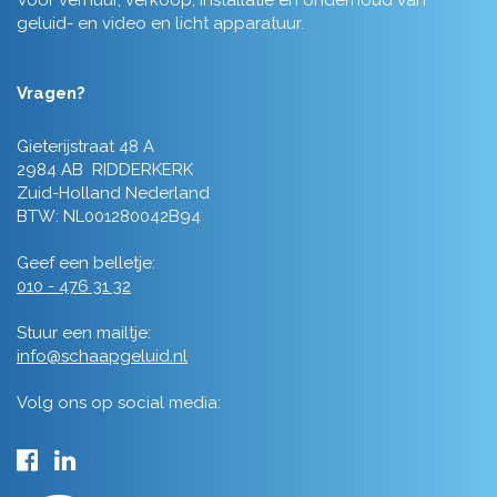
Voor verhuur, verkoop, installatie en onderhoud van
geluid- en video en licht apparatuur.
Vragen?
Gieterijstraat 48 A
2984 AB RIDDERKERK
Zuid-Holland Nederland
BTW: NL001280042B94
Geef een belletje:
010 - 476 31 32
Stuur een mailtje:
info@schaapgeluid.nl
Volg ons op social media: