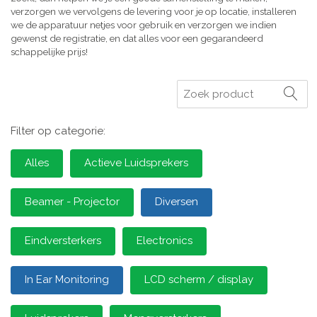
verzorgen we vervolgens de levering voor je op locatie, installeren
we de apparatuur netjes voor gebruik en verzorgen we indien
gewenst de registratie, en dat alles voor een gegarandeerd
schappelijke prijs!
Zoeken
Filter op categorie:
Alles
Actieve Luidsprekers
Beamer - Projector
Diversen
Eindversterkers
Electronics
In Ear Monitoring
LCD scherm / display