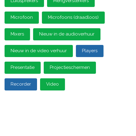
Luidsprekers
Mengversterkers
Microfoon
Microfoons (draadloos)
Mixers
Nieuw in de audioverhuur
Nieuw in de video verhuur
Players
Presentatie
Projectieschermen
Recorder
Video