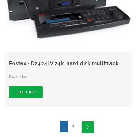
Fostex - D2424LV 24k. hard disk multitrack
Recorder
Lees meer
2
1