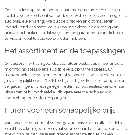
Onze audio apparatuur voldoet aan moderne normen en eisen,
zodat je verzekerd bent van perfecte kwaliteit en de best mogelijke
audiovisuele ervaring. We dubbelchecken en optimaliseren
voortdurend ons materieel en voorzien deze indien nodig van
nieuwe technieken, zodat we je kunnen garanderen van de beste
service en kwaliteit die we te bieden hebben.
Het assortiment en de toepassingen
Ons assortiment aan geluidsapparatuur bestaat uit onder andere
microfoons, spraak-sets, luidsprekers, opname apparatuur,
mengpanelen en versterkers en biedt voor elk type evenement de
juiste mogelijkheden. Denk hierbij aan bijeenkomsten, congressen,
vergaderingen, horecagelegenheden, schoolfeestjes, kerkdiensten,
uitvaarten of bijvoorbeeld audio gerelateerde techniek voor
voorstellingen, feesten en partijen.
Huren voor een schappelijke prijs
Van losse apparatuur tot volledige audiovisuele installaties, dat wat
je het beste kunt gebruiken staat voor je klaar. Laat ons weten wat je
zoekt, dan helpen we je een goede samenstelling te maken,