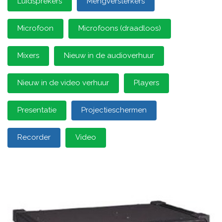
Luidsprekers
Mengversterkers
Microfoon
Microfoons (draadloos)
Mixers
Nieuw in de audioverhuur
Nieuw in de video verhuur
Players
Presentatie
Projectieschermen
Recorder
Video