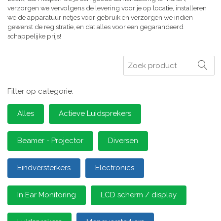
verzorgen we vervolgens de levering voor je op locatie, installeren
we de apparatuur netjes voor gebruik en verzorgen we indien
gewenst de registratie, en dat alles voor een gegarandeerd
schappelijke prijs!
Zoeken
Filter op categorie:
Alles
Actieve Luidsprekers
Beamer - Projector
Diversen
Eindversterkers
Electronics
In Ear Monitoring
LCD scherm / display