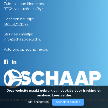
Zuid-Holland Nederland
BTW: NL001280042B94
Geef een belletje:
010 - 476 31 32
Stuur een mailtje:
info@schaapgeluid.nl
Volg ons op social media:
Deze website maakt gebruik van cookies voor tracking en
analyse.
Lees verder
© 2026 Schaap Geluidstechniek -
privacy
-
algemene voorwaarden
-
Website realisatie
Niet accepteren
Accepteer cookies
door Vanderperk Groep