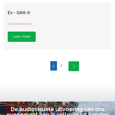
Ev - Q66-II
Eindversterkers
Lees meer
2
1
De audiovisuele uitvoering van ons
evenement heb ik volledig uit handen