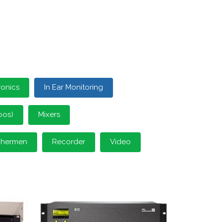
ronics
In Ear Monitoring
oos)
Mixers
schermen
Recorder
Video