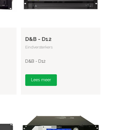
D&B - D12
Eindversterkers
D&B - D12
Lees meer