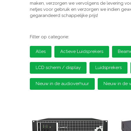
maken, verzorgen we vervolgens de levering voor
netjes voor gebruik en verzorgen we indien gewen
gegarandeerd schappelijke prijs!
Filter op categorie:
Alles
Actieve Luidsprekers
Beamer
LCD scherm / display
Luidsprekers
Nieuw in de audioverhuur
Nieuw in de 