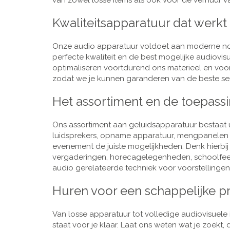
van zowel losse items als ook voor de verhuur van
Kwaliteitsapparatuur dat werkt
Onze audio apparatuur voldoet aan moderne nor
perfecte kwaliteit en de best mogelijke audiovi
optimaliseren voortdurend ons materieel en voo
zodat we je kunnen garanderen van de beste ser
Het assortiment en de toepass
Ons assortiment aan geluidsapparatuur bestaat u
luidsprekers, opname apparatuur, mengpanelen e
evenement de juiste mogelijkheden. Denk hierbi
vergaderingen, horecagelegenheden, schoolfeestj
audio gerelateerde techniek voor voorstellingen,
Huren voor een schappelijke pr
Van losse apparatuur tot volledige audiovisuele i
staat voor je klaar. Laat ons weten wat je zoekt