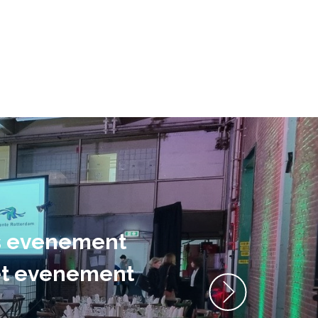
ns evenement
het evenement