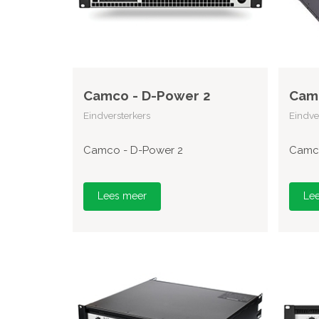
Camco - D-Power 2
Camc
Eindversterkers
Eindve
Camco - D-Power 2
Camco
Lees meer
Le