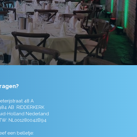
ragen?
eterijstraat 48 A
984 AB RIDDERKERK
uid-Holland Nederland
TW: NL001280042B94
ef een belletje: