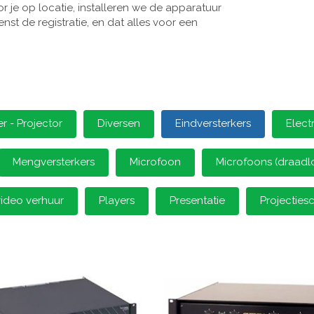
 je op locatie, installeren we de apparatuur
st de registratie, en dat alles voor een
 - Projector
Diversen
Eindversterkers
Elect
Mengversterkers
Microfoon
Microfoons (draadl
video verhuur
Players
Presentatie
Projectie