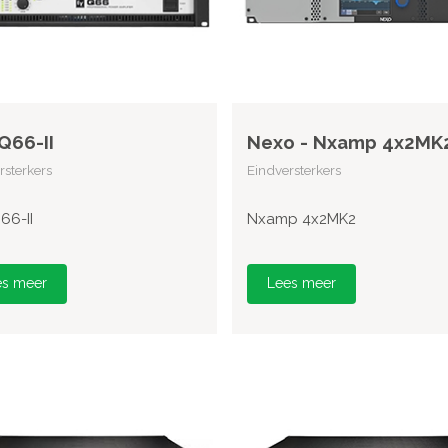
 Q66-II
Nexo - Nxamp 4x2MK
rsterkers
Eindversterkers
66-II
Nxamp 4x2MK2
es meer
Lees meer