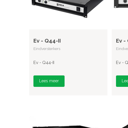
Ev - Q44-II
Ev -
Eindversterkers
Eindve
Ev - Q44-II
Ev - Q
Lees meer
Le