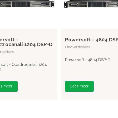
rsoft -
Powersoft - 4804 DS
trocanali 1204 DSP+D
Eindversterkers
rsterkers
Powersoft - 4804 DSP+D
soft - Quattrocanali 1204
D
es meer
Lees meer