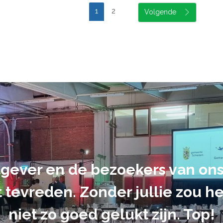
1
2
gever en de bezoekers van o
t tevreden. Zonder jullie zou 
niet zo goed gelukt zijn. Top!