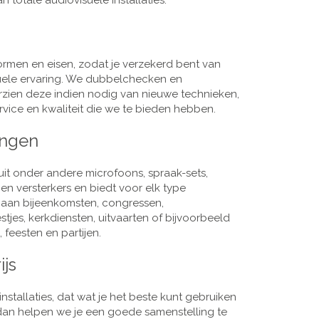
 totale audiovisuele installaties.
men en eisen, zodat je verzekerd bent van
suele ervaring. We dubbelchecken en
rzien deze indien nodig van nieuwe technieken,
vice en kwaliteit die we te bieden hebben.
ingen
it onder andere microfoons, spraak-sets,
n versterkers en biedt voor elk type
j aan bijeenkomsten, congressen,
es, kerkdiensten, uitvaarten of bijvoorbeeld
 feesten en partijen.
ijs
nstallaties, dat wat je het beste kunt gebruiken
, dan helpen we je een goede samenstelling te