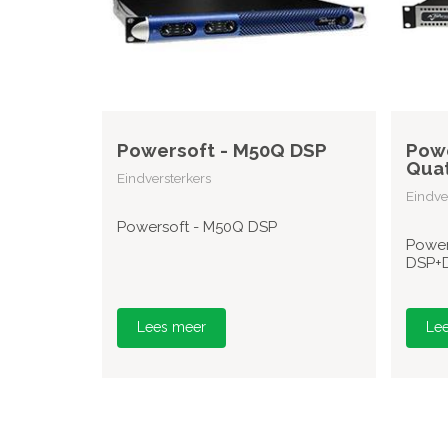
Powersoft - M50Q DSP
Powe
Quat
Eindversterkers
Eindve
Powersoft - M50Q DSP
Power
DSP+
Lees meer
Le