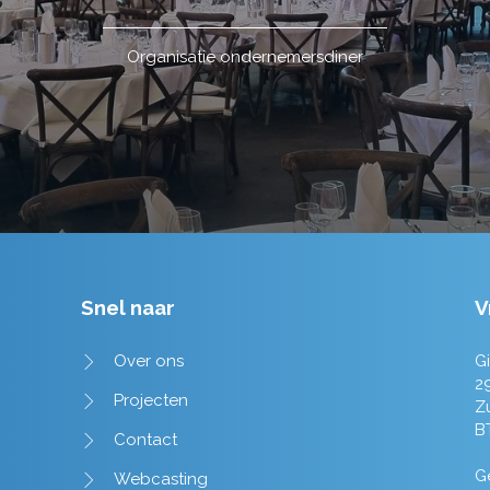
Organisatie ondernemersdiner
Snel naar
V
Over ons
Gi
2
Projecten
Z
B
Contact
Ge
Webcasting