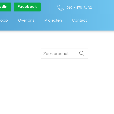
edIn
Facebook
010 - 476 31 32
koop
Over ons
Projecten
Contact
Zoeken