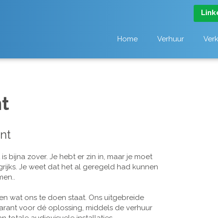
Link
Home
Verhuur
Ver
t
nt
 bijna zover. Je hebt er zin in, maar je moet
grijks. Je weet dat het al geregeld had kunnen
men..
n wat ons te doen staat. Ons uitgebreide
arant voor dé oplossing, middels de verhuur