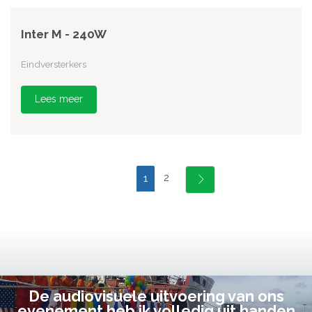
Inter M - 240W
Eindversterkers
Lees meer
2
1
De audiovisuele uitvoering van ons
evenement heb ik volledig uit handen