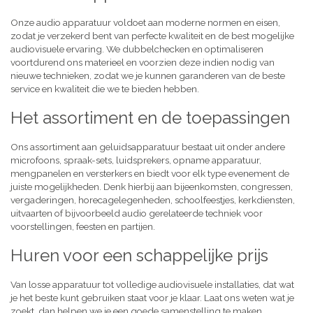
Onze audio apparatuur voldoet aan moderne normen en eisen,
zodat je verzekerd bent van perfecte kwaliteit en de best mogelijke
audiovisuele ervaring. We dubbelchecken en optimaliseren
voortdurend ons materieel en voorzien deze indien nodig van
nieuwe technieken, zodat we je kunnen garanderen van de beste
service en kwaliteit die we te bieden hebben.
Het assortiment en de toepassingen
Ons assortiment aan geluidsapparatuur bestaat uit onder andere
microfoons, spraak-sets, luidsprekers, opname apparatuur,
mengpanelen en versterkers en biedt voor elk type evenement de
juiste mogelijkheden. Denk hierbij aan bijeenkomsten, congressen,
vergaderingen, horecagelegenheden, schoolfeestjes, kerkdiensten,
uitvaarten of bijvoorbeeld audio gerelateerde techniek voor
voorstellingen, feesten en partijen.
Huren voor een schappelijke prijs
Van losse apparatuur tot volledige audiovisuele installaties, dat wat
je het beste kunt gebruiken staat voor je klaar. Laat ons weten wat je
zoekt, dan helpen we je een goede samenstelling te maken,