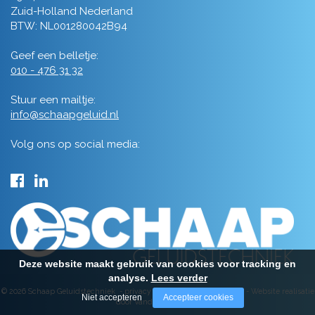
Zuid-Holland Nederland
BTW: NL001280042B94
Geef een belletje:
010 - 476 31 32
Stuur een mailtje:
info@schaapgeluid.nl
Volg ons op social media:
Deze website maakt gebruik van cookies voor tracking en
analyse.
Lees verder
© 2026 Schaap Geluidstechniek -
privacy
-
algemene voorwaarden
-
Website realisatie
Niet accepteren
Accepteer cookies
door Vanderperk Groep