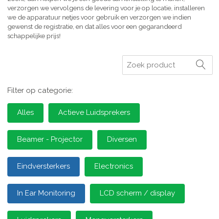
verzorgen we vervolgens de levering voor je op locatie, installeren
we de apparatuur netjes voor gebruik en verzorgen we indien
gewenst de registratie, en dat alles voor een gegarandeerd
schappelijke prijs!
Zoeken
Filter op categorie:
Alles
Actieve Luidsprekers
Beamer - Projector
Diversen
Eindversterkers
Electronics
In Ear Monitoring
LCD scherm / display