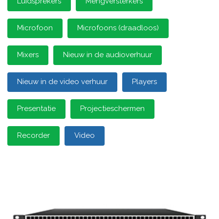
Luidsprekers
Mengversterkers
Microfoon
Microfoons (draadloos)
Mixers
Nieuw in de audioverhuur
Nieuw in de video verhuur
Players
Presentatie
Projectieschermen
Recorder
Video