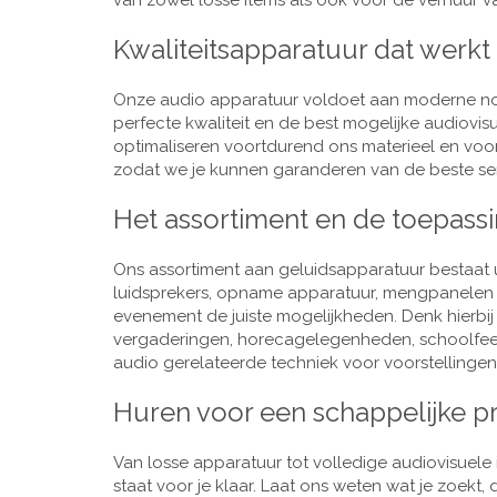
van zowel losse items als ook voor de verhuur van
Kwaliteitsapparatuur dat werkt
Onze audio apparatuur voldoet aan moderne nor
perfecte kwaliteit en de best mogelijke audiovi
optimaliseren voortdurend ons materieel en voo
zodat we je kunnen garanderen van de beste ser
Het assortiment en de toepass
Ons assortiment aan geluidsapparatuur bestaat u
luidsprekers, opname apparatuur, mengpanelen e
evenement de juiste mogelijkheden. Denk hierbi
vergaderingen, horecagelegenheden, schoolfeestj
audio gerelateerde techniek voor voorstellingen,
Huren voor een schappelijke pr
Van losse apparatuur tot volledige audiovisuele i
staat voor je klaar. Laat ons weten wat je zoekt