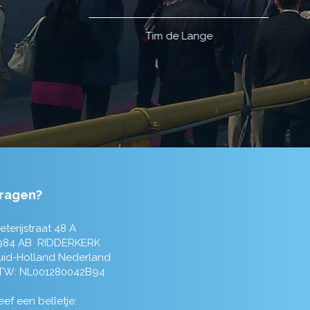
ragen?
eterijstraat 48 A
984 AB RIDDERKERK
uid-Holland Nederland
TW: NL001280042B94
ef een belletje: