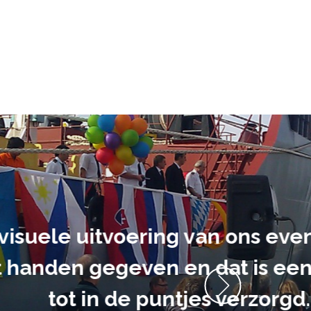
ment heb ik
anrader! Alles