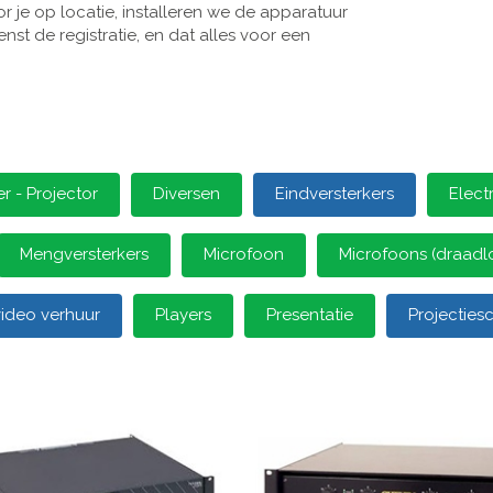
 je op locatie, installeren we de apparatuur
st de registratie, en dat alles voor een
 - Projector
Diversen
Eindversterkers
Elect
Mengversterkers
Microfoon
Microfoons (draadl
video verhuur
Players
Presentatie
Projectie