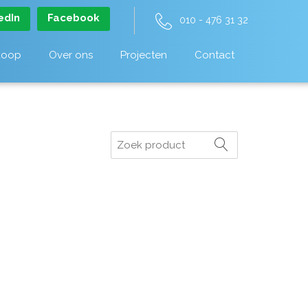
edIn
Facebook
010 - 476 31 32
koop
Over ons
Projecten
Contact
Zoeken