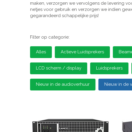
maken, verzorgen we vervolgens de levering voor
netjes voor gebruik en verzorgen we indien gewen
gegarandeerd schappelijke prijs!
Filter op categorie:
Alles
Actieve Luidsprekers
Beamer
LCD scherm / display
Luidsprekers
Nieuw in de audioverhuur
Nieuw in de 