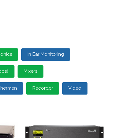
ronics
In Ear Monitoring
oos)
Mixers
schermen
Recorder
Video