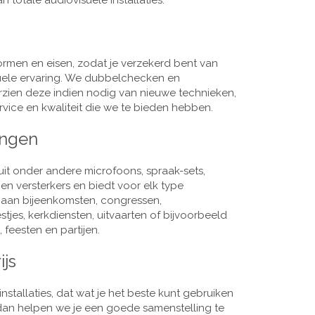
 totale audiovisuele installaties.
men en eisen, zodat je verzekerd bent van
suele ervaring. We dubbelchecken en
rzien deze indien nodig van nieuwe technieken,
vice en kwaliteit die we te bieden hebben.
ingen
it onder andere microfoons, spraak-sets,
n versterkers en biedt voor elk type
j aan bijeenkomsten, congressen,
es, kerkdiensten, uitvaarten of bijvoorbeeld
 feesten en partijen.
ijs
nstallaties, dat wat je het beste kunt gebruiken
, dan helpen we je een goede samenstelling te