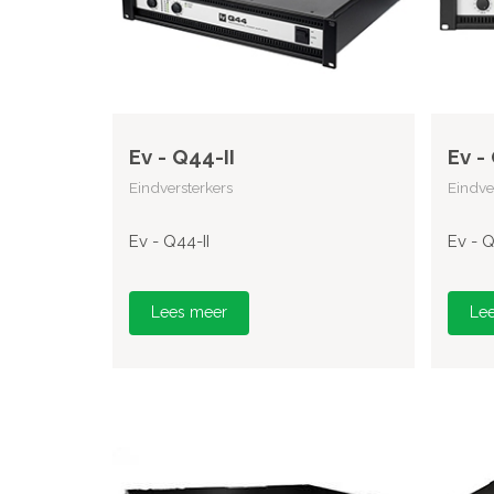
Ev - Q44-II
Ev -
Eindversterkers
Eindve
Ev - Q44-II
Ev - Q
Lees meer
Le