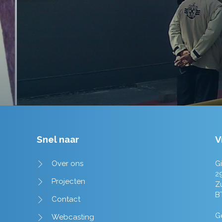
Tim de Lange
Snel naar
V
Over ons
Gi
2
Projecten
Z
B
Contact
Ge
Webcasting