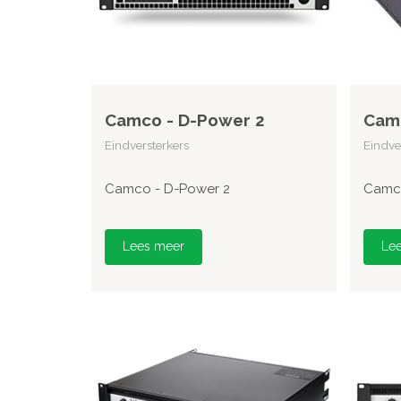
Camco - D-Power 2
Camc
Eindversterkers
Eindve
Camco - D-Power 2
Camco
Lees meer
Le