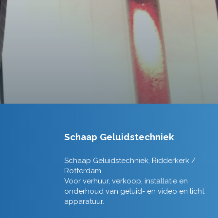
Schaap Geluidstechniek
Schaap Geluidstechniek, Ridderkerk /
Rotterdam.
Voor verhuur, verkoop, installatie en
onderhoud van geluid- en video en licht
apparatuur.