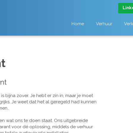
Link
Home
Verhuur
Ver
t
nt
 bijna zover. Je hebt er zin in, maar je moet
grijks. Je weet dat het al geregeld had kunnen
men..
n wat ons te doen staat. Ons uitgebreide
arant voor dé oplossing, middels de verhuur