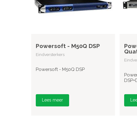
Powersoft - M50Q DSP
Powe
Quat
Eindversterkers
Eindve
Powersoft - M50Q DSP
Power
DSP+
Lees meer
Le