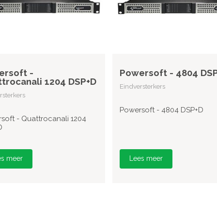
rsoft -
Powersoft - 4804 DS
trocanali 1204 DSP+D
Eindversterkers
rsterkers
Powersoft - 4804 DSP+D
soft - Quattrocanali 1204
D
es meer
Lees meer