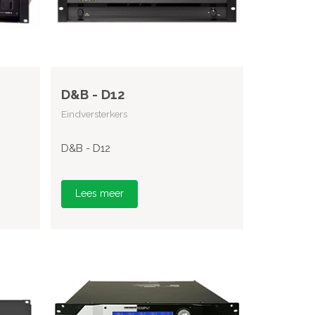
D&B - D12
Eindversterkers
D&B - D12
Lees meer