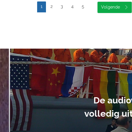
1
2
3
4
5
suele uitvoering van ons evene
handen gegeven en dat is een a
tot in de puntjes verzorgd.