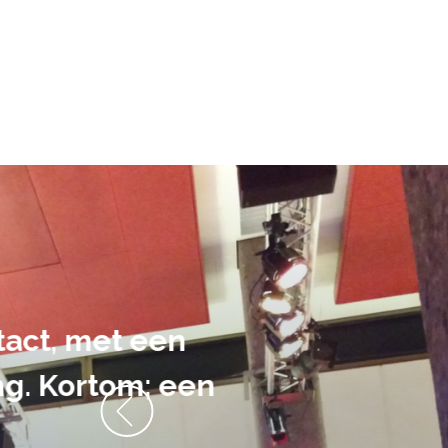
De audiovi
volledig uit 