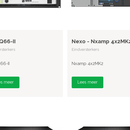
 Q66-II
Nexo - Nxamp 4x2MK
rsterkers
Eindversterkers
66-II
Nxamp 4x2MK2
es meer
Lees meer