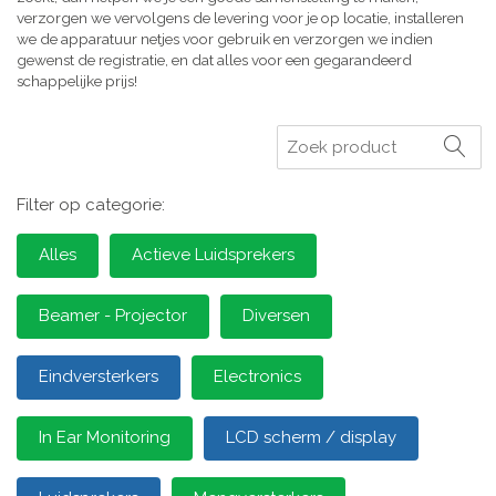
verzorgen we vervolgens de levering voor je op locatie, installeren
we de apparatuur netjes voor gebruik en verzorgen we indien
gewenst de registratie, en dat alles voor een gegarandeerd
schappelijke prijs!
Zoeken
Filter op categorie:
Alles
Actieve Luidsprekers
Beamer - Projector
Diversen
Eindversterkers
Electronics
In Ear Monitoring
LCD scherm / display