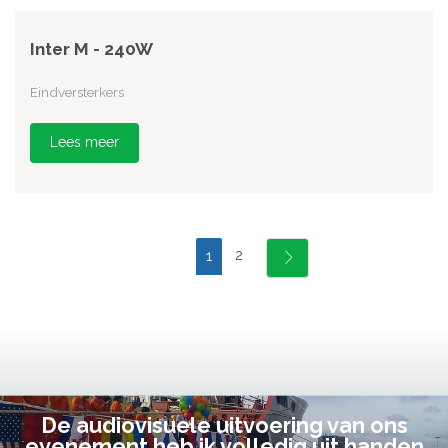
Inter M - 240W
Eindversterkers
Lees meer
2
1
De audiovisuele uitvoering van ons
evenement heb ik volledig uit handen