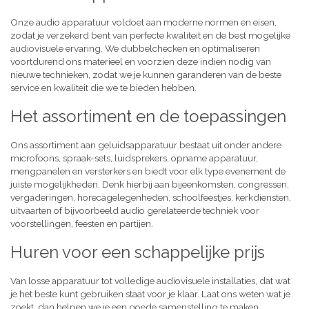
Onze audio apparatuur voldoet aan moderne normen en eisen,
zodat je verzekerd bent van perfecte kwaliteit en de best mogelijke
audiovisuele ervaring. We dubbelchecken en optimaliseren
voortdurend ons materieel en voorzien deze indien nodig van
nieuwe technieken, zodat we je kunnen garanderen van de beste
service en kwaliteit die we te bieden hebben.
Het assortiment en de toepassingen
Ons assortiment aan geluidsapparatuur bestaat uit onder andere
microfoons, spraak-sets, luidsprekers, opname apparatuur,
mengpanelen en versterkers en biedt voor elk type evenement de
juiste mogelijkheden. Denk hierbij aan bijeenkomsten, congressen,
vergaderingen, horecagelegenheden, schoolfeestjes, kerkdiensten,
uitvaarten of bijvoorbeeld audio gerelateerde techniek voor
voorstellingen, feesten en partijen.
Huren voor een schappelijke prijs
Van losse apparatuur tot volledige audiovisuele installaties, dat wat
je het beste kunt gebruiken staat voor je klaar. Laat ons weten wat je
zoekt, dan helpen we je een goede samenstelling te maken,