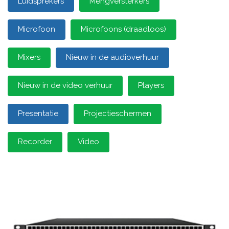
Luidsprekers
Mengversterkers
Microfoon
Microfoons (draadloos)
Mixers
Nieuw in de audioverhuur
Nieuw in de video verhuur
Players
Presentatie
Projectieschermen
Recorder
Video