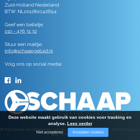
Zuid-Holland Nederland
BTW: NL001280042B94
Geef een belletje:
010 - 476 31 32
Stuur een mailtje:
info@schaapgeluid.nl
Volg ons op social media:
Deze website maakt gebruik van cookies voor tracking en
analyse.
Lees verder
© 2026 Schaap Geluidstechniek -
privacy
-
algemene voorwaarden
-
Website realisatie
Niet accepteren
Accepteer cookies
door Vanderperk Groep