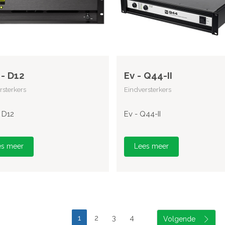
- D12
Ev - Q44-II
rsterkers
Eindversterkers
 D12
Ev - Q44-II
es meer
Lees meer
1
2
3
4