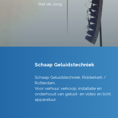
Schaap Geluidstechniek
Schaap Geluidstechniek, Ridderkerk /
Rotterdam.
Voor verhuur, verkoop, installatie en
onderhoud van geluid- en video en licht
apparatuur.