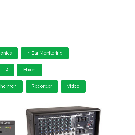
ronics
In Ear Monitoring
oos)
Mixers
schermen
Recorder
Video