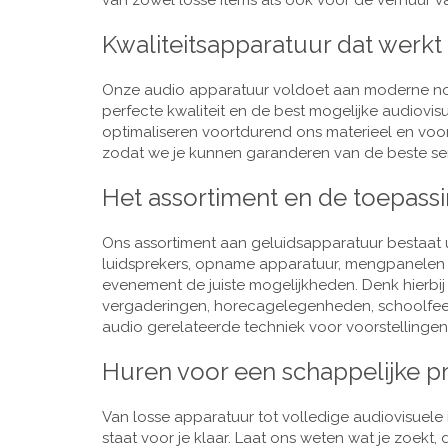
van zowel losse items als ook voor de verhuur van
Kwaliteitsapparatuur dat werkt
Onze audio apparatuur voldoet aan moderne nor
perfecte kwaliteit en de best mogelijke audiovi
optimaliseren voortdurend ons materieel en voo
zodat we je kunnen garanderen van de beste ser
Het assortiment en de toepass
Ons assortiment aan geluidsapparatuur bestaat u
luidsprekers, opname apparatuur, mengpanelen e
evenement de juiste mogelijkheden. Denk hierbi
vergaderingen, horecagelegenheden, schoolfeestj
audio gerelateerde techniek voor voorstellingen,
Huren voor een schappelijke pr
Van losse apparatuur tot volledige audiovisuele i
staat voor je klaar. Laat ons weten wat je zoekt