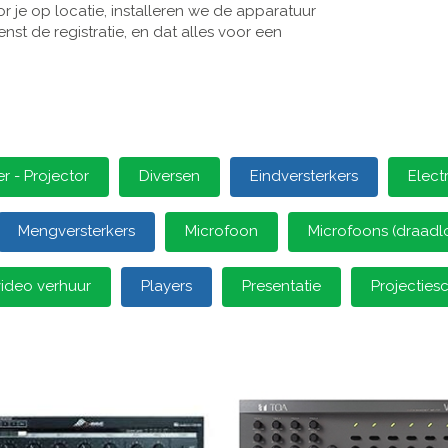
 je op locatie, installeren we de apparatuur
st de registratie, en dat alles voor een
 - Projector
Diversen
Eindversterkers
Elect
Mengversterkers
Microfoon
Microfoons (draadl
video verhuur
Players
Presentatie
Projectie