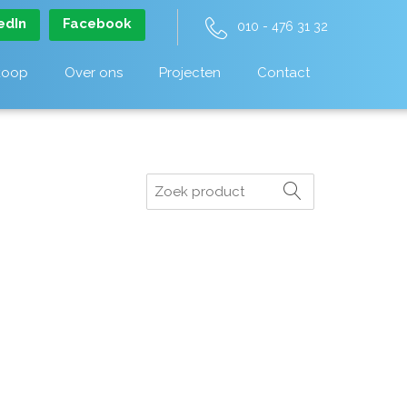
edIn
Facebook
010 - 476 31 32
koop
Over ons
Projecten
Contact
Zoeken