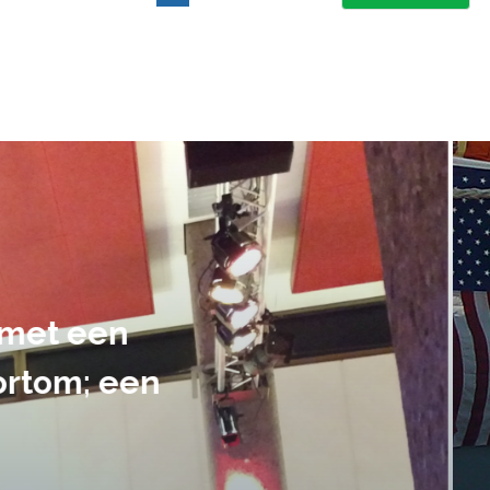
suele uitvoering van ons evene
handen gegeven en dat is een a
tot in de puntjes verzorgd.