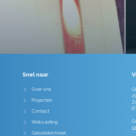
Tim de Lange
Snel naar
V
Over ons
Gi
2
Projecten
Z
B
Contact
Ge
Webcasting
01
Geluidstechniek