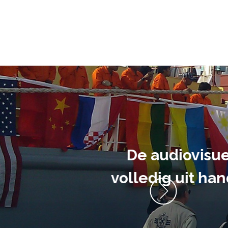
ment heb ik
anrader! Alles