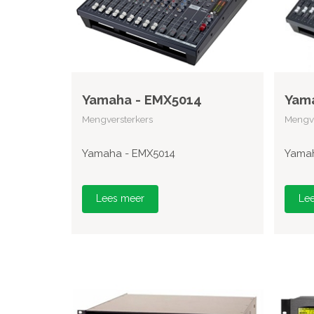
Yamaha - EMX5014
Yam
Mengversterkers
Mengve
Yamaha - EMX5014
Yamah
Lees meer
Le