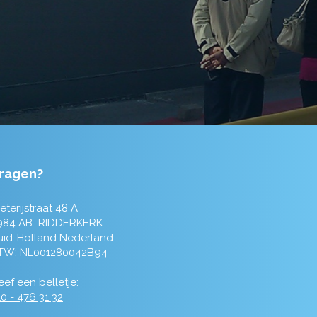
ragen?
eterijstraat 48 A
984 AB RIDDERKERK
uid-Holland Nederland
TW: NL001280042B94
ef een belletje:
0 - 476 31 32