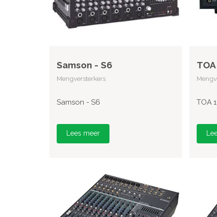
Samson - S6
TOA 
Mengversterkers
Mengve
Samson - S6
TOA 1
Lees meer
Le