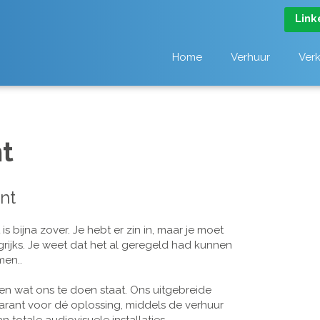
Link
Home
Verhuur
Ver
t
nt
 bijna zover. Je hebt er zin in, maar je moet
grijks. Je weet dat het al geregeld had kunnen
men..
n wat ons te doen staat. Ons uitgebreide
arant voor dé oplossing, middels de verhuur