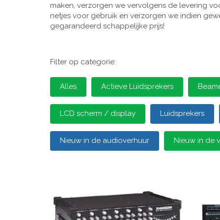
maken, verzorgen we vervolgens de levering voor
netjes voor gebruik en verzorgen we indien gewen
gegarandeerd schappelijke prijs!
Filter op categorie:
Alles
Actieve Luidsprekers
Beamer
LCD scherm / display
Luidsprekers
Nieuw in de audioverhuur
Nieuw in de 