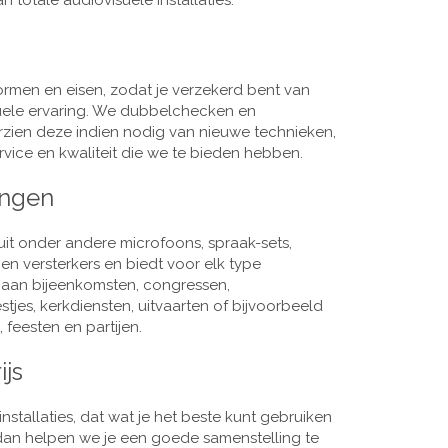
 totale audiovisuele installaties.
men en eisen, zodat je verzekerd bent van
suele ervaring. We dubbelchecken en
rzien deze indien nodig van nieuwe technieken,
vice en kwaliteit die we te bieden hebben.
ingen
it onder andere microfoons, spraak-sets,
n versterkers en biedt voor elk type
j aan bijeenkomsten, congressen,
es, kerkdiensten, uitvaarten of bijvoorbeeld
 feesten en partijen.
ijs
nstallaties, dat wat je het beste kunt gebruiken
, dan helpen we je een goede samenstelling te