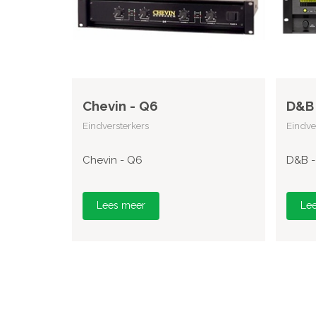
Chevin - Q6
D&B 
Eindversterkers
Eindve
Chevin - Q6
D&B -
Lees meer
Le