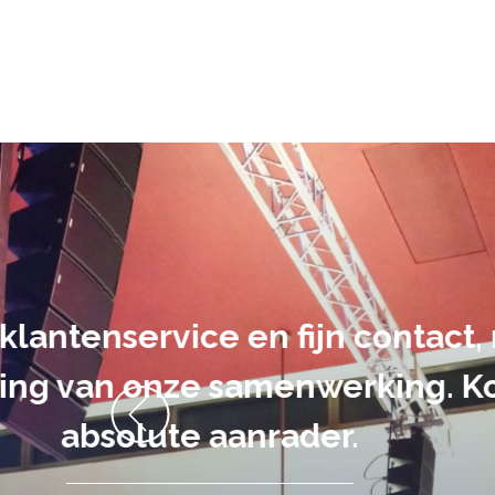
De audiovi
volledig uit 