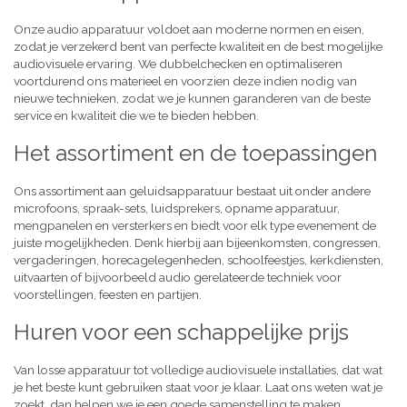
Onze audio apparatuur voldoet aan moderne normen en eisen,
zodat je verzekerd bent van perfecte kwaliteit en de best mogelijke
audiovisuele ervaring. We dubbelchecken en optimaliseren
voortdurend ons materieel en voorzien deze indien nodig van
nieuwe technieken, zodat we je kunnen garanderen van de beste
service en kwaliteit die we te bieden hebben.
Het assortiment en de toepassingen
Ons assortiment aan geluidsapparatuur bestaat uit onder andere
microfoons, spraak-sets, luidsprekers, opname apparatuur,
mengpanelen en versterkers en biedt voor elk type evenement de
juiste mogelijkheden. Denk hierbij aan bijeenkomsten, congressen,
vergaderingen, horecagelegenheden, schoolfeestjes, kerkdiensten,
uitvaarten of bijvoorbeeld audio gerelateerde techniek voor
voorstellingen, feesten en partijen.
Huren voor een schappelijke prijs
Van losse apparatuur tot volledige audiovisuele installaties, dat wat
je het beste kunt gebruiken staat voor je klaar. Laat ons weten wat je
zoekt, dan helpen we je een goede samenstelling te maken,