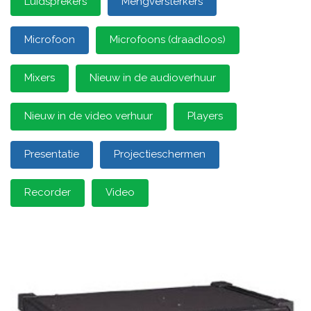
Luidsprekers
Mengversterkers
Microfoon
Microfoons (draadloos)
Mixers
Nieuw in de audioverhuur
Nieuw in de video verhuur
Players
Presentatie
Projectieschermen
Recorder
Video