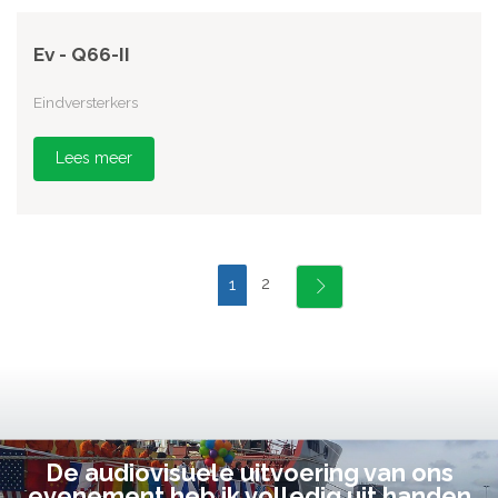
Ev - Q66-II
Eindversterkers
Lees meer
2
1
De audiovisuele uitvoering van ons
evenement heb ik volledig uit handen