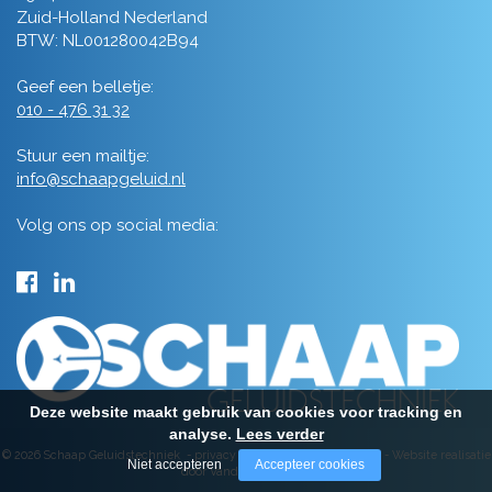
Zuid-Holland Nederland
BTW: NL001280042B94
Geef een belletje:
010 - 476 31 32
Stuur een mailtje:
info@schaapgeluid.nl
Volg ons op social media:
Deze website maakt gebruik van cookies voor tracking en
analyse.
Lees verder
© 2026 Schaap Geluidstechniek -
privacy
-
algemene voorwaarden
-
Website realisatie
Niet accepteren
Accepteer cookies
door Vanderperk Groep