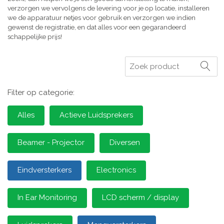
verzorgen we vervolgens de levering voor je op locatie, installeren
we de apparatuur netjes voor gebruik en verzorgen we indien
gewenst de registratie, en dat alles voor een gegarandeerd
schappelijke prijs!
Zoeken
Filter op categorie:
Alles
Actieve Luidsprekers
Beamer - Projector
Diversen
Eindversterkers
Electronics
In Ear Monitoring
LCD scherm / display