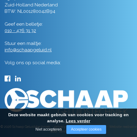
Zuid-Holland Nederland
BTW: NL001280042B94
Geef een belletje:
010 - 476 31 32
Stuur een mailtje:
info@schaapgeluid.nl
Volg ons op social media:
Deze website maakt gebruik van cookies voor tracking en
analyse.
Lees verder
© 2026 Schaap Geluidstechniek -
privacy
-
algemene voorwaarden
-
Website realisatie
Niet accepteren
Accepteer cookies
door Vanderperk Groep