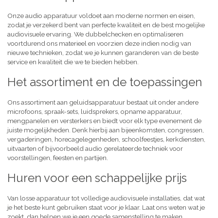
Onze audio apparatuur voldoet aan moderne normen en eisen,
zodat je verzekerd bent van perfecte kwaliteit en de best mogelijke
audiovisuele ervaring. We dubbelchecken en optimaliseren
voortdurend ons materieel en voorzien deze indien nodig van
nieuwe technieken, zodat we je kunnen garanderen van de beste
service en kwaliteit die we te bieden hebben.
Het assortiment en de toepassingen
Ons assortiment aan geluidsapparatuur bestaat uit onder andere
microfoons, spraak-sets, luidsprekers, opname apparatuur,
mengpanelen en versterkers en biedt voor elk type evenement de
juiste mogelijkheden. Denk hierbij aan bijeenkomsten, congressen,
vergaderingen, horecagelegenheden, schoolfeestjes, kerkdiensten,
uitvaarten of bijvoorbeeld audio gerelateerde techniek voor
voorstellingen, feesten en partijen.
Huren voor een schappelijke prijs
Van losse apparatuur tot volledige audiovisuele installaties, dat wat
je het beste kunt gebruiken staat voor je klaar. Laat ons weten wat je
zoekt, dan helpen we je een goede samenstelling te maken,