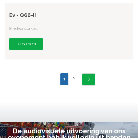
Ev - Q66-II
Eindversterkers
Lees meer
2
1
De audiovisuele uitvoering van ons
evenement heb ik volledig uit handen