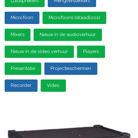
Luidsprekers
Mengversterkers
Microfoon
Microfoons (draadloos)
Mixers
Nieuw in de audioverhuur
Nieuw in de video verhuur
Players
Presentatie
Projectieschermen
Recorder
Video