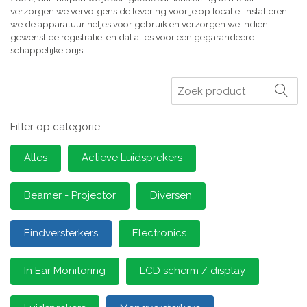
verzorgen we vervolgens de levering voor je op locatie, installeren
we de apparatuur netjes voor gebruik en verzorgen we indien
gewenst de registratie, en dat alles voor een gegarandeerd
schappelijke prijs!
Zoeken
Filter op categorie:
Alles
Actieve Luidsprekers
Beamer - Projector
Diversen
Eindversterkers
Electronics
In Ear Monitoring
LCD scherm / display